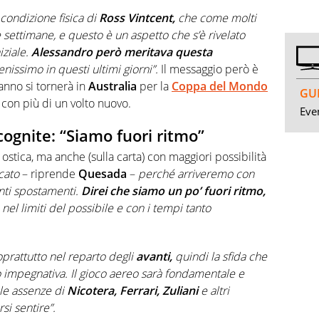
condizione fisica di
Ross Vintcent,
che come molti
settimane, e questo è un aspetto che s’è rivelato
iziale.
Alessandro
però meritava questa
nissimo in questi ultimi giorni”.
Il messaggio però è
 anno si tornerà in
Australia
per la
Coppa del Mondo
GUI
 con più di un volto nuovo.
Even
cognite: “Siamo fuori ritmo”
ostica, ma anche (sulla carta) con maggiori possibilità
cato
– riprende
Quesada
–
perché arriveremo con
nti spostamenti.
Direi che siamo un po’ fuori ritmo,
nel limiti del possibile e con i tempi tanto
prattutto nel reparto degli
avanti,
quindi la sfida che
o impegnativa. Il gioco aereo sarà fondamentale e
 le assenze di
Nicotera, Ferrari, Zuliani
e altri
si sentire”.