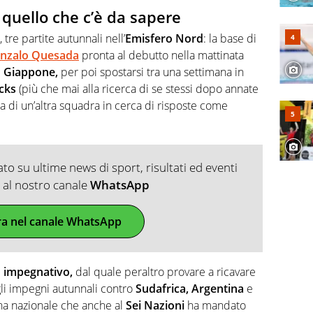
quello che c’è da sapere
, tre partite autunnali nell’
Emisfero Nord
: la base di
 Gonzalo Quesada
pronta al debutto nella mattinata
l
Giappone,
per poi spostarsi tra una settimana in
acks
(più che mai alla ricerca di se stessi dopo annate
sa di un’altra squadra in cerca di risposte come
o su ultime news di sport, risultati ed eventi
ti al nostro canale
WhatsApp
ra nel canale WhatsApp
o impegnativo,
dal quale peraltro provare a ricavare
gli impegni autunnali contro
Sudafrica, Argentina
e
na nazionale che anche al
Sei Nazioni
ha mandato