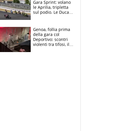
Gara Sprint: volano
le Aprilia, tripletta
sul podio. Le Ducati
crollano
Genoa, follia prima
della gara col
Deportivo: scontri
violenti tra tifosi, il
video è virale