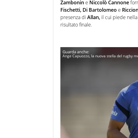
Zambonin
e
Niccolò Cannone
for
Fischetti, Di Bartolomeo
e
Riccion
presenza di
Allan,
il cui piede nella
risultato finale.
Ange Capuozzo, la nuova stella del rugby mo