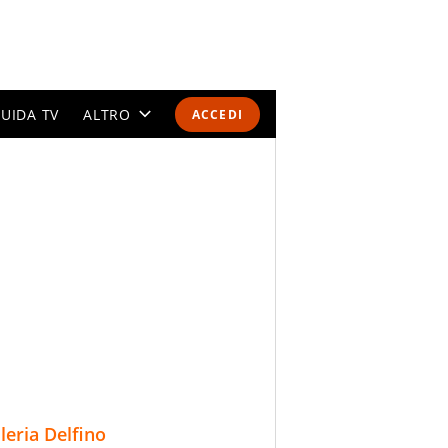
UIDA TV
ALTRO
ACCEDI
CALENDARI E CLASSIFICHE
ALTRI SPORT
MONDIALI 2026
OLIMPIADI
GOSSIP
LIFESTYLE
lleria Delfino