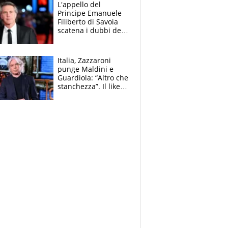
L'appello del
Principe Emanuele
Filiberto di Savoia
scatena i dubbi dei
tifosi: "E' una
trappola"
Italia, Zazzaroni
punge Maldini e
Guardiola: “Altro che
stanchezza”. Il like
di Mancini e le
polemiche sui social