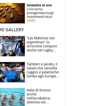
STORIE
Investire in oro
L’oro torna
SPECIALI
protagonista tra gli
investimenti sicuri
LEGGI
ESPERTI
ME GALLERY
CONTATTI
“Las Malvinas son
argentinas”, lo
striscione compare
anche nel rugby:
dopo Messi e
compagni ormai è
un caso
Tamberi e Jacobs, il
saluto che cancella
ruggini e polemiche:
Gimbo agli Europei
cerca un altro
miracolo
Italia di bronzo
anche
nell’acrobatica:
dominio nel