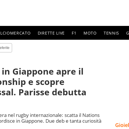
ALCIOMERCATO
DIRETTE LIVE
F1
MOTO
TENNIS
G
eferite
y in Giappone apre il
nship e scopre
sal. Parisse debutta
ra nel rugby internazionale: scatta il Nations
ordisce in Giappone. Due deb e tanta curiosità
Gioie