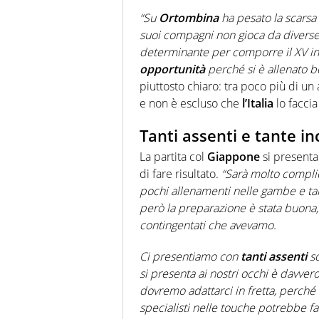
“Su
Ortombina
ha pesato la scarsa 
suoi compagni non gioca da diverse 
determinante per comporre il XV in
opportunità
perché si è allenato be
piuttosto chiaro: tra poco più di un
e non è escluso che
l’Italia
lo faccia
Tanti assenti e tante in
La partita col
Giappone
si presenta 
di fare risultato.
“Sarà molto compli
pochi allenamenti nelle gambe e ta
però la preparazione è stata buona, 
contingentati che avevamo.
Ci presentiamo con
tanti assenti
so
si presenta ai nostri occhi è davver
dovremo adattarci in fretta, perché
specialisti nelle touche potrebbe far