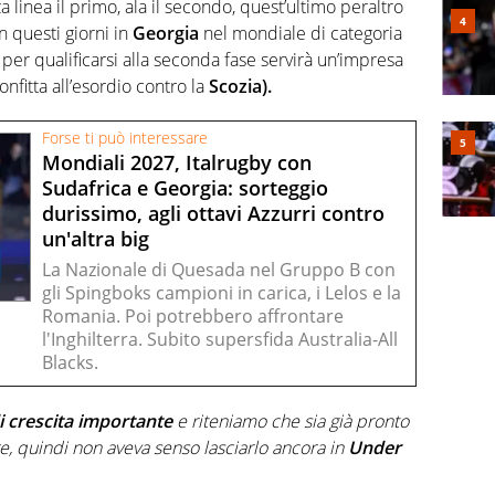
a linea il primo, ala il secondo, quest’ultimo peraltro
 questi giorni in
Georgia
nel mondiale di categoria
per qualificarsi alla seconda fase servirà un’impresa
nfitta all’esordio contro la
Scozia).
Forse ti può interessare
Mondiali 2027, Italrugby con
Sudafrica e Georgia: sorteggio
durissimo, agli ottavi Azzurri contro
un'altra big
La Nazionale di Quesada nel Gruppo B con
gli Spingboks campioni in carica, i Lelos e la
Romania. Poi potrebbero affrontare
l'Inghilterra. Subito supersfida Australia-All
Blacks.
i crescita importante
e riteniamo che sia già pronto
e, quindi non aveva senso lasciarlo ancora in
Under