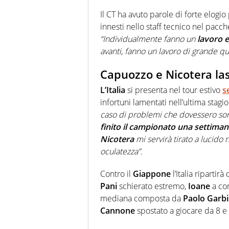
Il CT ha avuto parole di forte elogio
innesti nello staff tecnico nel pacc
“Individualmente fanno un
lavoro e
avanti, fanno un lavoro di grande qua
Capuozzo e Nicotera las
L’Italia
si presenta nel tour estivo
s
infortuni lamentati nell’ultima stagi
caso di problemi che dovessero sorg
finito il campionato una settiman
Nicotera
mi servirà tirato a lucido 
oculatezza”.
Contro il
Giappone
l’Italia ripartir
Pani
schierato estremo,
Ioane
a com
mediana composta da
Paolo Garbi
Cannone
spostato a giocare da 8 e