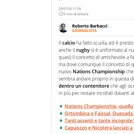
03/07/26 11:59
5 min di lettura
Roberto Barbacci
GIORNALISTA
Giornalista (pubblicista) sportiv
chiedergli di boxe, di scherma,
Il
calcio
ha fatto scuola, ed è presto
anche il
rugby
si è uniformato al nu
quasi) il concetto di amichevole a f
ma dove comunque il concetto di s
nuovo
Nations Championship
che 
sembra andare proprio in questa d
dentro un contenitore
che agli oc
in più per restare incollati davanti 
Nations Championship, quello 
Ortombina e Faissal, Quesada 
Tanti assenti e tante incognite
Capuozzo e Nicotera lasciati a