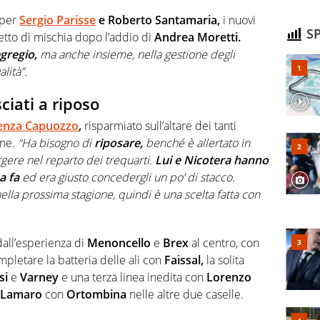
 per
Sergio Parisse
e Roberto Santamaria,
i nuovi
SP
hetto di mischia dopo l’addio di
Andrea Moretti.
gregio,
ma anche insieme, nella gestione degli
lità”.
ciati a riposo
enza Capuozzo
,
risparmiato sull’altare dei tanti
one.
“Ha bisogno di
riposare,
benché è allertato in
ere nel reparto dei trequarti.
Lui e Nicotera hanno
a fa
ed era giusto concedergli un po’ di stacco.
nella prossima stagione, quindi è una scelta fatta con
à dall’esperienza di
Menoncello
e
Brex
al centro, con
pletare la batteria delle ali con
Faissal,
la solita
si
e
Varney
e una terza linea inedita con
Lorenzo
Lamaro
con
Ortombina
nelle altre due caselle.