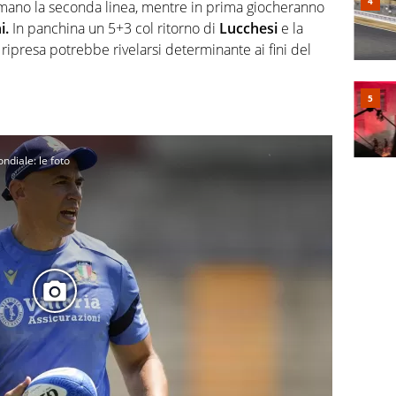
mano la seconda linea, mentre in prima giocheranno
i.
In panchina un 5+3 col ritorno di
Lucchesi
e la
 ripresa potrebbe rivelarsi determinante ai fini del
ndiale: le foto