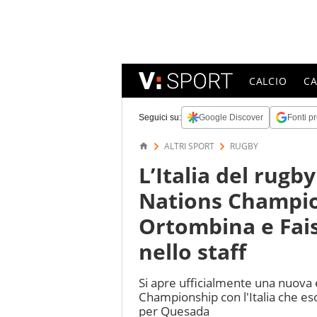
CALCIO
C
Seguici su:
Google Discover
Fonti pr
ALTRI SPORT
RUGBY
L’Italia del rugb
Nations Champio
Ortombina e Fais
nello staff
Si apre ufficialmente una nuova e
Championship con l'Italia che es
per Quesada