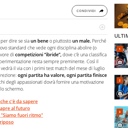
CONDIVIDI
o a tutto campo, è il tuttologo di Virgilio Sport. Provate a
ULTI
 di volley o di curling: ve ne farà innamorare
 per dire se sia
un bene
o piuttosto
un male.
Perché
ovo standard che vede ogni disciplina abolire (o
avore di
competizioni “ibride”,
dove c’è una classifica
perimentazione resta sempre preminente. Così il
vedrà il via con i primi test match del mese di luglio
irezione:
ogni partita ha valore, ogni partita finisce
chi degli appassionati dovrà fornire una motivazione
allo schermo.
che c'è da sapere
apre al futuro
: "Siamo fuori ritmo"
 riposo