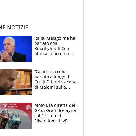
ME NOTIZIE
Italia, Malagò ma hai
parlato con
Buonfiglio? Il Coni
blocca la nomina di
Diana Bianchedi
“Guardiola ci ha
parlato a lungo di
Cruijff”: il retroscena
di Maldini sulla
Nazionale e sul
sogno interrotto
Moto3, la diretta del
GP di Gran Bretagna
sul Circuito di
Silverstone. LIVE