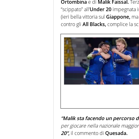
Ortombina
e di
Malik Faissal.
Terz
“scippato” all’
Under 20
impegnata in
(ieri bella vittoria sul
Giappone,
ma 
contro gli
All Blacks,
complice la sco
“Malik
sta facendo un percorso d
per giocare nella nazionale maggior
20”
,
il commento di
Quesada.