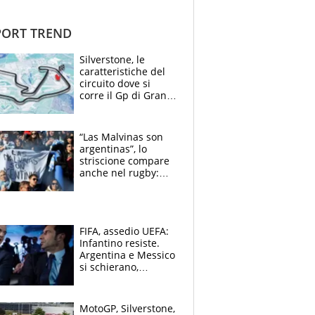
ORT TREND
Silverstone, le
caratteristiche del
circuito dove si
corre il Gp di Gran
Bretagna del
Motomondiale
“Las Malvinas son
argentinas”, lo
striscione compare
anche nel rugby:
dopo Messi e
compagni ormai è
un caso
FIFA, assedio UEFA:
Infantino resiste.
Argentina e Messico
si schierano,
CONCACAF spaccata
MotoGP, Silverstone,