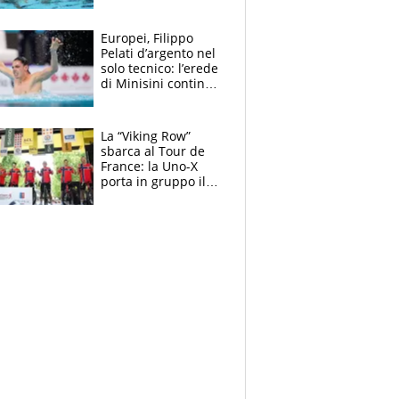
medagliere, ora
tocca a Ceccon, Curti
e compagni
Europei, Filippo
continuare
Pelati d’argento nel
solo tecnico: l’erede
di Minisini continua
a stupire, Los
Angeles è già nel
mirino
La “Viking Row”
sbarca al Tour de
France: la Uno-X
porta in gruppo il
rito della Norvegia
di Haaland e
compagni