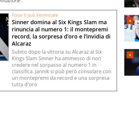
ilitazione
”.
Forse ti può interessare
Sinner domina al Six Kings Slam ma
rinuncia al numero 1: il montepremi
record, la sorpresa d’oro e l’invidia di
Alcaraz
Subito dopo la vittoria su Alcaraz al Six
Kings Slam Sinner ha ammesso di non
credere nel sorpasso al numero 1 in
classifica. Jannik si può però consolare con
un montepremi da record e una sorpresa
tutta d'oro