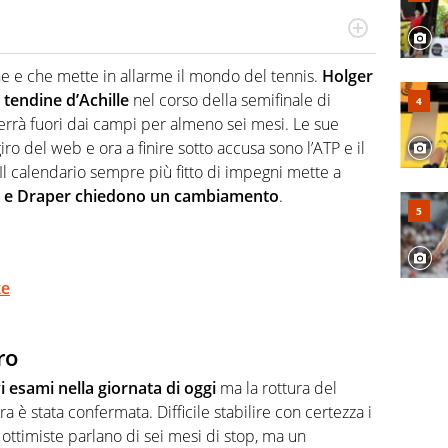
hanno segreti: basket, football, baseball e la capacità
ve altri non vedono granché
e e che mette in allarme il mondo del tennis.
Holger
 tendine d’Achille
nel corso della semifinale di
rrà fuori dai campi per almeno sei mesi. Le sue
giro del web e ora a finire sotto accusa sono l’ATP e il
 Il calendario sempre più fitto di impegni mette a
z e Draper chiedono un cambiamento
.
ke
ro
 esami nella giornata di oggi
ma la rottura del
tra è stata confermata. Difficile stabilire con certezza i
 ottimiste parlano di sei mesi di stop, ma un