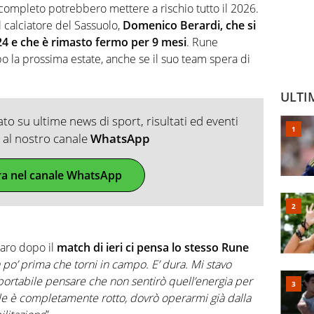
 completo potrebbero mettere a rischio tutto il 2026.
l calciatore del Sassuolo,
Domenico Berardi, che si
24 e che è rimasto fermo per 9 mesi
. Rune
 la prossima estate, anche se il suo team spera di
ULTI
o su ultime news di sport, risultati ed eventi
ti al nostro canale
WhatsApp
ra nel canale WhatsApp
iaro dopo il
match di ieri ci pensa lo stesso Rune
 po’ prima che torni in campo. E’ dura. Mi stavo
ortabile pensare che non sentirò quell’energia per
le è completamente rotto, dovrò operarmi già dalla