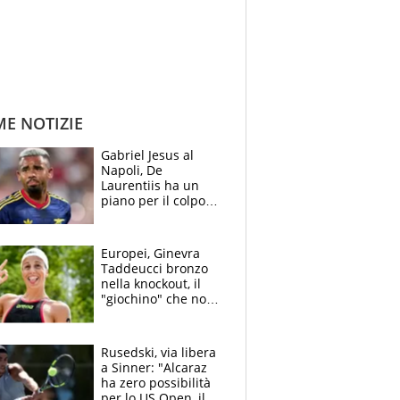
ME NOTIZIE
Gabriel Jesus al
Napoli, De
Laurentiis ha un
piano per il colpo
Champions: vendere
Lukaku, Lang e
Lucca
Europei, Ginevra
Taddeucci bronzo
nella knockout, il
"giochino" che non
le piace: "La Senna?
Oggi era pulita"
Rusedski, via libera
a Sinner: "Alcaraz
ha zero possibilità
per lo US Open, il