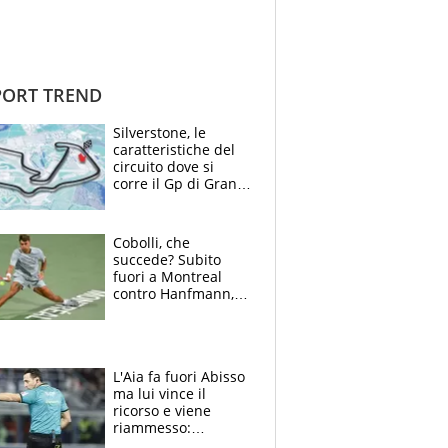
ORT TREND
Silverstone, le
caratteristiche del
circuito dove si
corre il Gp di Gran
Bretagna del
Motomondiale
Cobolli, che
succede? Subito
fuori a Montreal
contro Hanfmann,
per Flavio è tutta
colpa della tosse
L'Aia fa fuori Abisso
ma lui vince il
ricorso e viene
riammesso:
continua momento