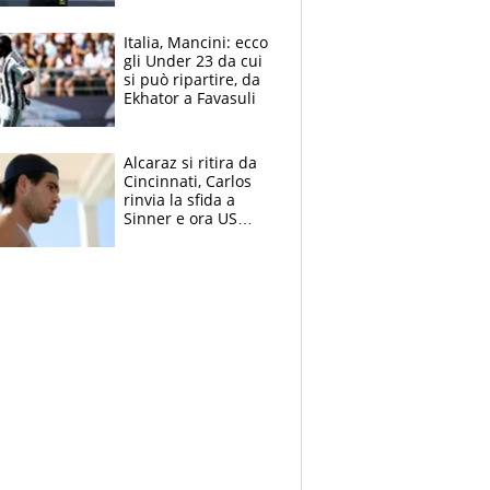
nero per gli arbitri
Italia, Mancini: ecco
gli Under 23 da cui
si può ripartire, da
Ekhator a Favasuli
Alcaraz si ritira da
Cincinnati, Carlos
rinvia la sfida a
Sinner e ora US
Open di nuovo a
rischio