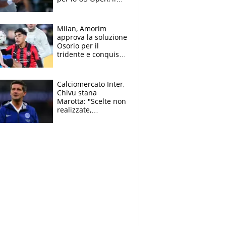
2026 forse è gà
finito per lui"
Milan, Amorim
approva la soluzione
Osorio per il
tridente e conquista
Jashari: la frecciata
dello svizzero all'ex
Allegri
Calciomercato Inter,
Chivu stana
Marotta: "Scelte non
realizzate,
dobbiamo
completare la
squadra"