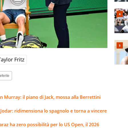
Taylor Fritz
eferite
 Murray: il piano di Jack, mossa alla Berrettini
 Jodar: ridimensiona lo spagnolo e torna a vincere
caraz ha zero possibilità per lo US Open, il 2026