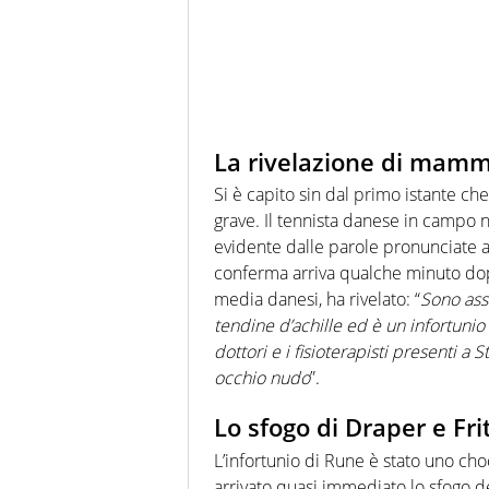
La rivelazione di mam
Si è capito sin dal primo istante che
grave. Il tennista danese in campo n
evidente dalle parole pronunciate al
conferma arriva qualche minuto d
media danesi, ha rivelato: “
Sono asso
tendine d’achille ed è un infortuni
dottori e i fisioterapisti presenti 
occhio nudo
”.
Lo sfogo di Draper e Fri
L’infortunio di Rune è stato uno choc 
arrivato quasi immediato lo sfogo d