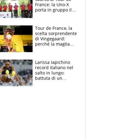
France: la Uno-X
porta in gruppo il
rito della Norvegia
di Haaland e
compagni
Tour de France, la
scelta sorprendente
di Vingegaard:
perché la maglia
gialla indossa la
mascherina, il
rischio da evitare
Larissa Iapichino
record italiano nel
salto in lungo:
battuta di un
centimetro mamma
Fiona May