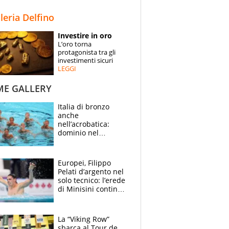
STORIE
lleria Delfino
SPECIALI
Investire in oro
L’oro torna
ESPERTI
protagonista tra gli
investimenti sicuri
LEGGI
CONTATTI
ME GALLERY
Italia di bronzo
anche
nell’acrobatica:
dominio nel
medagliere, ora
tocca a Ceccon, Curti
e compagni
Europei, Filippo
continuare
Pelati d’argento nel
solo tecnico: l’erede
di Minisini continua
a stupire, Los
Angeles è già nel
mirino
La “Viking Row”
sbarca al Tour de