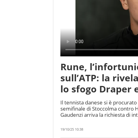
Rune, l’infortun
sull’ATP: la riv
lo sfogo Draper e
Il tennista danese si è procurato 
semifinale di Stoccolma contro H
Gaudenzi arriva la richiesta di i
19/10/25 10:38