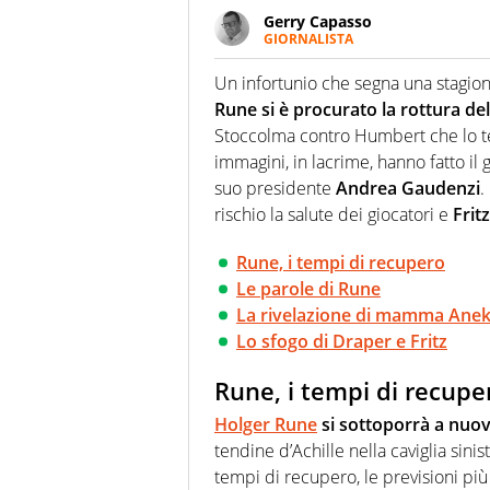
Gerry Capasso
GIORNALISTA
Per lui gli sport americani non 
innata di trovare la notizia do
Un infortunio che segna una stagion
Rune si è procurato la rottura del
Stoccolma contro Humbert che lo te
immagini, in lacrime, hanno fatto il 
suo presidente
Andrea Gaudenzi
.
rischio la salute dei giocatori e
Frit
Rune, i tempi di recupero
Le parole di Rune
La rivelazione di mamma Ane
Lo sfogo di Draper e Fritz
Rune, i tempi di recupe
Holger Rune
si sottoporrà a nuovi
tendine d’Achille nella caviglia sinis
tempi di recupero, le previsioni più