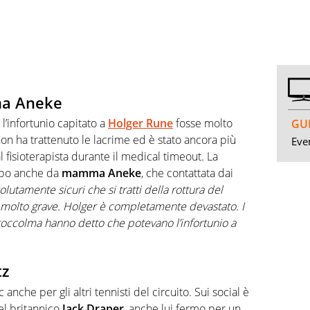
ma Aneke
 l’infortunio capitato a
Holger Rune
fosse molto
GUI
on ha trattenuto le lacrime ed è stato ancora più
Even
 fisioterapista durante il medical timeout. La
opo anche da
mamma Aneke
, che contattata dai
lutamente sicuri che si tratti della rottura del
o molto grave. Holger è completamente devastato. I
a Stoccolma hanno detto che potevano l’infortunio a
tz
anche per gli altri tennisti del circuito. Sui social è
el britannico
Jack Draper
, anche lui fermo per un