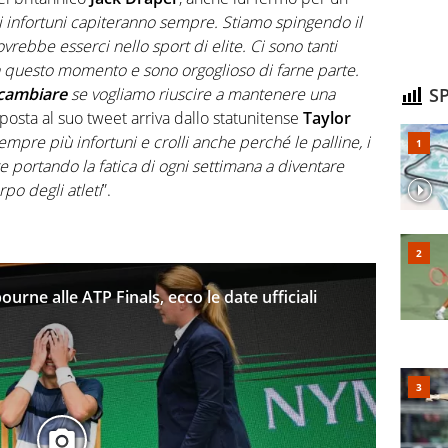
i infortuni capiteranno sempre. Stiamo spingendo il
rebbe esserci nello sport di elite. Ci sono tanti
 in questo momento e sono orgoglioso di farne parte.
 cambiare
se vogliamo riuscire a mantenere una
SP
isposta al suo tweet arriva dallo statunitense
Taylor
pre più infortuni e crolli anche perché le palline, i
e portando la fatica di ogni settimana a diventare
po degli atleti
”.
urne alle ATP Finals, ecco le date ufficiali