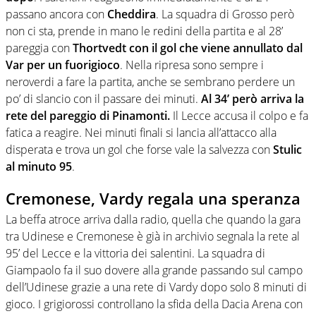
passano ancora con
Cheddira
. La squadra di Grosso però
non ci sta, prende in mano le redini della partita e al 28’
pareggia con
Thortvedt con il gol che viene annullato dal
Var per un fuorigioco
. Nella ripresa sono sempre i
neroverdi a fare la partita, anche se sembrano perdere un
po’ di slancio con il passare dei minuti.
Al 34’ però arriva la
rete del pareggio di Pinamonti.
Il Lecce accusa il colpo e fa
fatica a reagire. Nei minuti finali si lancia all’attacco alla
disperata e trova un gol che forse vale la salvezza con
Stulic
al minuto 95
.
Cremonese, Vardy regala una speranza
La beffa atroce arriva dalla radio, quella che quando la gara
tra Udinese e Cremonese è già in archivio segnala la rete al
95’ del Lecce e la vittoria dei salentini. La squadra di
Giampaolo fa il suo dovere alla grande passando sul campo
dell’Udinese grazie a una rete di Vardy dopo solo 8 minuti di
gioco. I grigiorossi controllano la sfida della Dacia Arena con