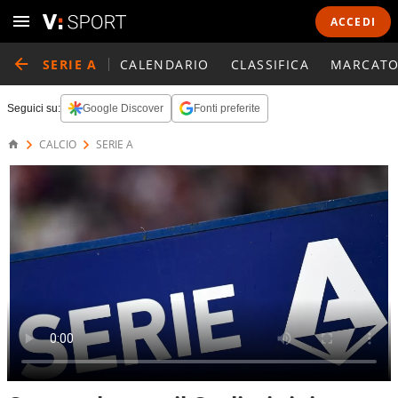
ACCEDI
SERIE A
CALENDARIO
CLASSIFICA
MARCATO
Seguici su:
Google Discover
Fonti preferite
CALCIO
SERIE A