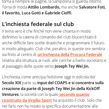
torna a riempire le pagine, la Sampdoria si guarda intorno.
Torna di moda
Attilio Lombardo,
ma anche
Salvatore Foti,
il favorito, Luca Gotti e Gabriele Cioffi.
L’inchiesta federale sul club
Il tema vero è che finché non viene chiarita in modo
definitivo la catena di comando del club blucerchiato è
anche difficile fare scelte drastiche e programmare il futuro
in modo adeguato. Club che, peraltro, in queste ore sembra
sia finito al centro di
un’inchiesta della Procura Federale
relativa alla struttura, ai ruoli, alle cariche a livello societario e
al passaggio delle quote verso
Joseph Tey Wei Jin.
L’inchiesta, come anticipa l’edizione oggi in edicola del
Secolo XIX
parte su
input del COAPS e si concentra sulla
creazione da parte di Joseph Tey Wei Jin della KickOff
Ventures
, la società con la quale
secondo quanto
ricostruito da Virgilio Sport
ha acquisito il club. Solo che
nel farlo non ha inviato la specifica documentazione alla