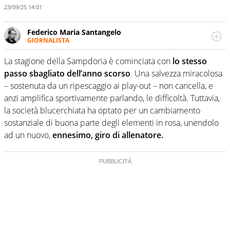
23/09/25 14:01
Federico Maria Santangelo
GIORNALISTA
Lucano, classe 1995 e giornalista pubblicista. Unisce la
passione per il mondo umanistico a quella per il calcio,
La stagione della Sampdoria è cominciata con
lo stesso
osservandolo da ogni sua angolazione.
passo sbagliato dell’anno scorso
. Una salvezza miracolosa
– sostenuta da un ripescaggio ai play-out – non cancella, e
anzi amplifica sportivamente parlando, le difficoltà. Tuttavia,
la società blucerchiata ha optato per un cambiamento
sostanziale di buona parte degli elementi in rosa, unendolo
ad un nuovo,
ennesimo, giro di allenatore.