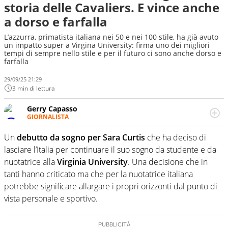
storia delle Cavaliers. E vince anche
a dorso e farfalla
L’azzurra, primatista italiana nei 50 e nei 100 stile, ha già avuto
un impatto super a Virgina University: firma uno dei migliori
tempi di sempre nello stile e per il futuro ci sono anche dorso e
farfalla
29/09/25 21:29
3 min di lettura
Gerry Capasso
GIORNALISTA
Per lui gli sport americani non hanno segreti: basket,
football, baseball e la capacità innata di trovare la notizia
Un
debutto da sogno per Sara Curtis
che ha deciso di
dove altri non vedono granché
lasciare l’Italia per continuare il suo sogno da studente e da
nuotatrice alla
Virginia University
. Una decisione che in
tanti hanno criticato ma che per la nuotatrice italiana
potrebbe significare allargare i propri orizzonti dal punto di
vista personale e sportivo.