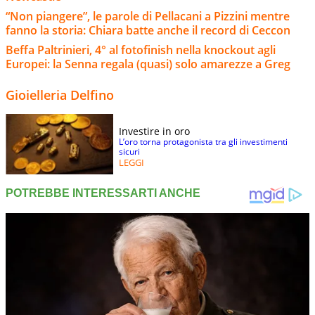
“Non piangere”, le parole di Pellacani a Pizzini mentre
fanno la storia: Chiara batte anche il record di Ceccon
Beffa Paltrinieri, 4° al fotofinish nella knockout agli
Europei: la Senna regala (quasi) solo amarezze a Greg
Gioielleria Delfino
Investire in oro
L’oro torna protagonista tra gli investimenti
sicuri
LEGGI