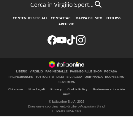
Cerca in Virgilio Sport...
CONTENUTI SPECIALI
CONTATTACI
MAPPA DEL SITO
FEED RSS
ARCHIVIO
LIBERO
VIRGILIO
PAGINEGIALLE
PAGINEGIALLE SHOP
PGCASA
PAGINEBIANCHE
TUTTOCITTÀ
DILEI
SIVIAGGIA
QUIFINANZA
BUONISSIMO
SUPEREVA
Chi siamo
Note Legali
Privacy
Cookie Policy
Preferenze sui cookie
Aiuto
© Italiaonline S.p.A. 2026
Direzione e coordinamento di Libero Acquisition S.á r.l.
P. IVA 03970540963