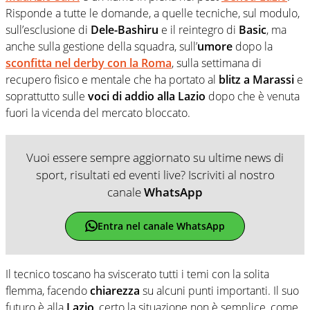
Risponde a tutte le domande, a quelle tecniche, sul modulo,
sull’esclusione di
Dele-Bashiru
e il reintegro di
Basic
, ma
anche sulla gestione della squadra, sull’
umore
dopo la
sconfitta nel derby con la Roma
, sulla settimana di
recupero fisico e mentale che ha portato al
blitz a Marassi
e
soprattutto sulle
voci di addio alla Lazio
dopo che è venuta
fuori la vicenda del mercato bloccato.
Vuoi essere sempre aggiornato su ultime news di
sport, risultati ed eventi live? Iscriviti al nostro
canale
WhatsApp
Entra nel canale WhatsApp
Il tecnico toscano ha sviscerato tutti i temi con la solita
flemma, facendo
chiarezza
su alcuni punti importanti. Il suo
futuro è alla
Lazio
, certo la situazione non è semplice, come