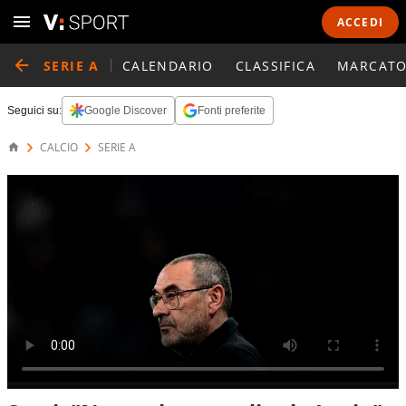
ACCEDI
SERIE A
CALENDARIO
CLASSIFICA
MARCATO
Seguici su:
Google Discover
Fonti preferite
CALCIO
SERIE A