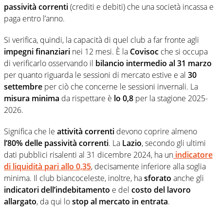
passività correnti
(crediti e debiti) che una società incassa e
paga entro l’anno.
Si verifica, quindi, la capacità di quel club a far fronte agli
impegni finanziari
nei 12 mesi. È la
Covisoc
che si occupa
di verificarlo osservando il
bilancio intermedio al 31 marzo
per quanto riguarda le sessioni di mercato estive e al
30
settembre
per ciò che concerne le sessioni invernali. La
misura minima
da rispettare è
lo 0,8
per la stagione 2025-
2026.
Significa che le
attività correnti
devono coprire almeno
l’80% delle passività correnti
. La
Lazio
, secondo gli ultimi
dati pubblici risalenti al 31 dicembre 2024, ha un
indicatore
di liquidità pari allo 0,35
, decisamente inferiore alla soglia
minima. Il club biancoceleste, inoltre, ha
sforato
anche gli
indicatori dell’indebitamento
e del
costo del lavoro
allargato
, da qui lo
stop al mercato in entrata
.