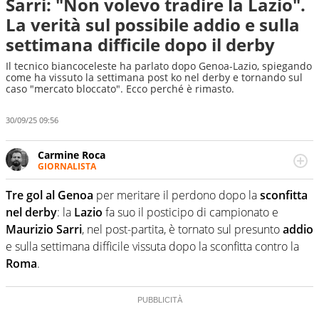
Sarri: "Non volevo tradire la Lazio".
La verità sul possibile addio e sulla
settimana difficile dopo il derby
Il tecnico biancoceleste ha parlato dopo Genoa-Lazio, spiegando
come ha vissuto la settimana post ko nel derby e tornando sul
caso "mercato bloccato". Ecco perché è rimasto.
30/09/25 09:56
Carmine Roca
GIORNALISTA
Giornalista pubblicista, appassionato di calcio in tutte le
sue sfaccettature, con una particolare predilezione per i
Tre gol al Genoa
per meritare il perdono dopo la
sconfitta
campionati minori.
nel derby
: la
Lazio
fa suo il posticipo di campionato e
Maurizio Sarri
, nel post-partita, è tornato sul presunto
addio
e sulla settimana difficile vissuta dopo la sconfitta contro la
Roma
.