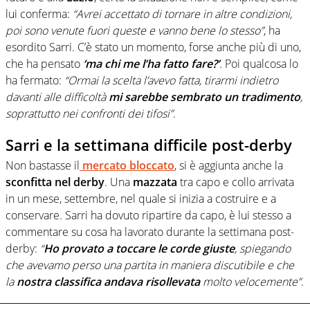
lui conferma:
“Avrei accettato di tornare in altre condizioni,
poi sono venute fuori queste e vanno bene lo stesso”
, ha
esordito Sarri. C’è stato un momento, forse anche più di uno,
che ha pensato
‘ma chi me l’ha fatto fare?’
. Poi qualcosa lo
ha fermato:
“Ormai la scelta l’avevo fatta, tirarmi indietro
davanti alle difficoltà
mi sarebbe sembrato un tradimento
,
soprattutto nei confronti dei tifosi”
.
Sarri e la settimana difficile post-derby
Non bastasse il
mercato bloccato
, si è aggiunta anche la
sconfitta nel derby
. Una
mazzata
tra capo e collo arrivata
in un mese, settembre, nel quale si inizia a costruire e a
conservare. Sarri ha dovuto ripartire da capo, è lui stesso a
commentare su cosa ha lavorato durante la settimana post-
derby:
“
Ho provato a toccare le corde giuste
, spiegando
che avevamo perso una partita in maniera discutibile e che
la
nostra classifica andava risollevata
molto velocemente”
.