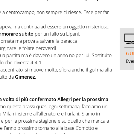
 a centrocampo, non sempre ci riesce. Esce per far
apeva ma continua ad essere un oggetto misterioso.
ammonire subito
per un fallo su Lipani.
iornata ma prova a salvare la baracca
’arginare le folate neroverdi
GUI
ua partita ma è davvero un anno no per lui. Sostituito
Even
o che diventa 4-4-1
ccentrato, si muove molto, sfiora anche il gol ma alla
uito da
Gimenez.
 volta di più confermato Allegri per la prossima
mo questa prassi quasi ogni settimana, facciamo un
Milan insieme all’allenatore e Furlani. Siamo in
re per la prossima stagione e su quello che manca a
he l’anno prossimo tornano alla base Comotto e