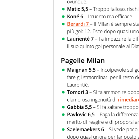
ovunque.
Matic 5,5
– Troppo falloso, risch
Koné 6
– Irruento ma efficace.
Berardi 7
– Il Milan è sempre sta
più gol: 12. Esce dopo quasi un’o
Laurienté 7
– Fa impazzire la di
il suo quinto gol personale al Dia
Pagelle Milan
Maignan 5,5
– Incolpevole sul go
fare gli straordinari per il resto
Laurentiè.
Tomori 3
– Si fa ammonire dopo
clamorosa ingenuità di
rimediare
Gabbia 5,5
– Si fa saltare tropp
Pavlovic 6,5
– Paga la differenza 
merito di reagire e di proporsi a
Saelemaekers 6
– Si vede poco 
dopo quasi un’ora per far posto 