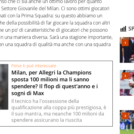
so che ci sia anche un ottimo lavoro per quanto
 Settore Giovanile del Milan. Ci sono ottimi giocatori
enati con la Prima Squadra: su questo abbiamo un
e della possibilità di far giocare la squadra con altri
SP
 un po’ di caratteristiche di giocatori che possono
in una maniera diversa. Sarà una stagione importante,
on una squadra di qualità ma anche con una squadra
Forse ti può interessare
Milan, per Allegri la Champions
sposta 100 milioni ma li sanno
spendere? Il flop di quest'anno e i
sogni di Max
Il tecnico ha l'ossessione della
qualificazione alla coppa più prestigiosa, è
il suo mantra, ma neanche 100 milioni da
spendere assicurano la riuscita