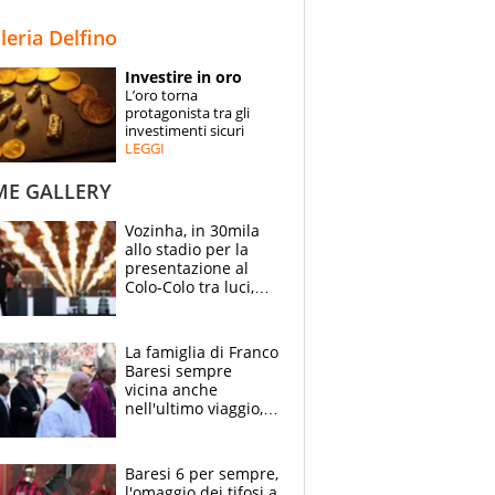
STORIE
lleria Delfino
SPECIALI
Investire in oro
L’oro torna
ESPERTI
protagonista tra gli
investimenti sicuri
LEGGI
CONTATTI
ME GALLERY
Vozinha, in 30mila
allo stadio per la
presentazione al
Colo-Colo tra luci,
spettacolo, elicotteri
e paracadutisti
La famiglia di Franco
Baresi sempre
vicina anche
nell'ultimo viaggio,
la moglie Maura, i
figli e i suoi cari
circondati
Baresi 6 per sempre,
dall'affetto dei tifosi
l'omaggio dei tifosi a