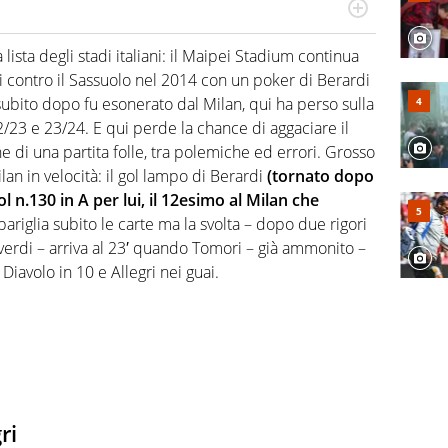
numerose manifestazioni sportive e collaborato con
, competenza, conoscenza e memoria storica. Si occupa
 lista degli stadi italiani: il Maipei Stadium continua
i contro il Sassuolo nel 2014 con un poker di Berardi
subito dopo fu esonerato dal Milan, qui ha perso sulla
2/23 e 23/24. E qui perde la chance di aggaciare il
 di una partita folle, tra polemiche ed errori. Grosso
an in velocità: il gol lampo di Berardi
(tornato dopo
ol n.130 in A per lui, il 12esimo al Milan che
ariglia subito le carte ma la svolta – dopo due rigori
overdi – arriva al 23′ quando Tomori – già ammonito –
 Diavolo in 10 e Allegri nei guai.
ri