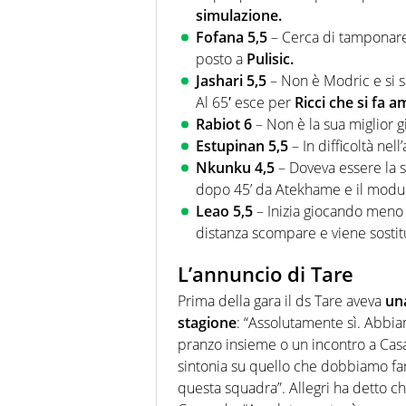
simulazione.
Fofana 5,5
– Cerca di tamponare
posto a
Pulisic.
Jashari 5,5
– Non è Modric e si s
Al 65′ esce per
Ricci che si fa 
Rabiot 6
– Non è la sua miglior g
Estupinan 5,5
– In difficoltà nell
Nkunku 4,5
– Doveva essere la s
dopo 45’ da Atekhame e il modul
Leao 5,5
– Inizia giocando meno a
distanza scompare e viene sostit
L’annuncio di Tare
Prima della gara il ds Tare aveva
una
stagione
: “Assolutamente sì. Abbia
pranzo insieme o un incontro a Casa 
sintonia su quello che dobbiamo fa
questa squadra”. Allegri ha detto c