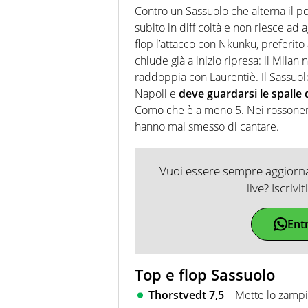
Contro un Sassuolo che alterna il pos
subito in difficoltà e non riesce ad 
flop l’attacco con Nkunku, preferito 
chiude già a inizio ripresa: il Mila
raddoppia con Laurentiè. Il Sassuolo c
Napoli e
deve guardarsi le spalle 
Como che è a meno 5. Nei rossoneri s
hanno mai smesso di cantare.
Vuoi essere sempre aggiornat
live? Iscrivi
Ent
Top e flop Sassuolo
Thorstvedt 7,5
– Mette lo zampino