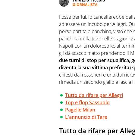
GIORNALISTA
Nella sua carriera ha seguito 
agenzie e testate. Esperienza
Fosse per lui, lo cancellerebbe dalla
prevalentemente di calcio
ad essere un incubo per Allegri. Qu
perse partita e panchina, visto che 
panchina della Juve nelle stagioni 2
Napoli con un doloroso ko al termine
gli dà scacco matto prendendo il Mil
due turni di stop per squalifica, g
diventa la sua vittima preferita)
sp
chiesti dai rossoneri e uno dai ner
rimedia un secondo giallo e lascia il
Tutto da rifare per Allegri
Top e flop Sassuolo
Pagelle Milan
L'annuncio di Tare
Tutto da rifare per Alleg