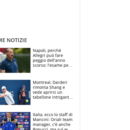
ME NOTIZIE
Napoli, perchè
Allegri può fare
peggio dell'anno
scorso: l'esame per
Manna, le colpe di
Conte e il gioco del
Monopoly
Montreal, Darderi
rimonta Shang e
vede aprirsi un
tabellone intrigante:
"Penso solo a
Borges, ma sono
felice del mio livello"
Italia, ecco lo staff di
Mancini: Oriali team
manager, c'è anche
Bonucci, ma sul web