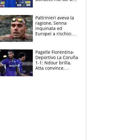
infuria la polemica
Paltrinieri aveva la
ragione, Senna
inquinata ed
Europei a rischio:
allenamenti fermi,
cosa succede
adesso
Pagelle Fiorentina-
Deportivo La Coruña
1-1: Ndour brilla,
Atta convince.
Pongracic rovina
tutto nel finale