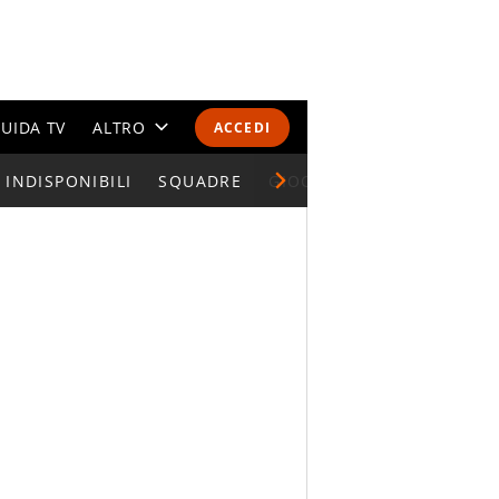
UIDA TV
ALTRO
ACCEDI
INDISPONIBILI
CALENDARI E CLASSIFICHE
SQUADRE
GIOCATORI SERIE A
ALTRI SPORT
MONDIALI 2026
OLIMPIADI
GOSSIP
LIFESTYLE