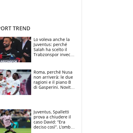
ORT TREND
Lo voleva anche la
Juventus: perché
Salah ha scelto il
Trabzonspor invece
di un top club
Roma, perché Nusa
non arriverà: le due
ragioni e il piano B
di Gasperini. Novità
su Pellegrini e
Cacciamani
Juventus, Spalletti
prova a chiudere il
caso David: “Era
deciso così”. L’ombra
di Zirkzee e la