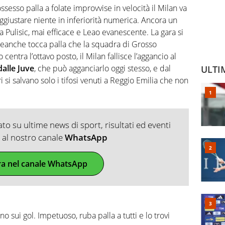
sesso palla a folate improvvise in velocità il Milan va
aggiustare niente in inferiorità numerica. Ancora un
a Pulisic, mai efficace e Leao evanescente. La gara si
n neanche tocca palla che la squadra di Grosso
entra l’ottavo posto, il Milan fallisce l’aggancio al
dalle Juve
, che può agganciarlo oggi stesso, e dal
ULTI
i salvano solo i tifosi venuti a Reggio Emilia che non
o su ultime news di sport, risultati ed eventi
ti al nostro canale
WhatsApp
ra nel canale WhatsApp
 sui gol. Impetuoso, ruba palla a tutti e lo trovi