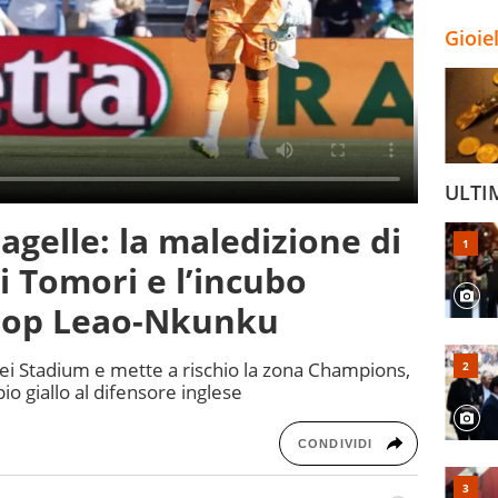
Gioie
ULTI
agelle: la maledizione di
 di Tomori e l’incubo
flop Leao-Nkunku
pei Stadium e mette a rischio la zona Champions,
pio giallo al difensore inglese
CONDIVIDI