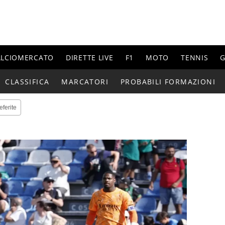
ALCIOMERCATO
DIRETTE LIVE
F1
MOTO
TENNIS
G
CLASSIFICA
MARCATORI
PROBABILI FORMAZIONI
eferite