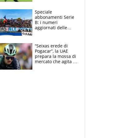
sentenza dei tifosi
Speciale
abbonamenti Serie
B: i numeri
aggiornati delle
venti squadre
cadette
“Seixas erede di
Pogacar”, la UAE
prepara la mossa di
mercato che agita la
Francia. Ciccone,
che beffa alla Vuelta
a Burgos