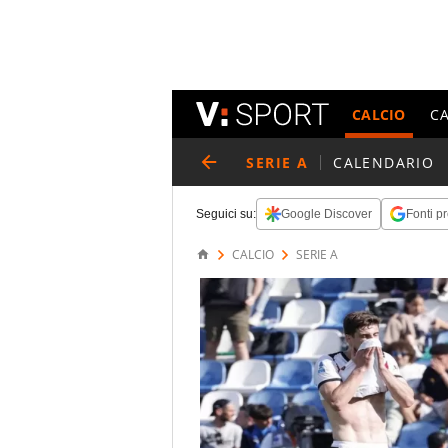
CALCIO
C
SERIE A
CALENDARIO
Seguici su:
Google Discover
Fonti pr
CALCIO
SERIE A