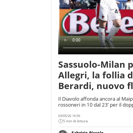
Sassuolo-Milan p
Allegri, la follia
Berardi, nuovo 
Il Diavolo affonda ancora al Mai
rossoneri in 10 dal 23’ per il dop
03/05/26 16:56
5 min di lettura
Fabrizio Piccolo