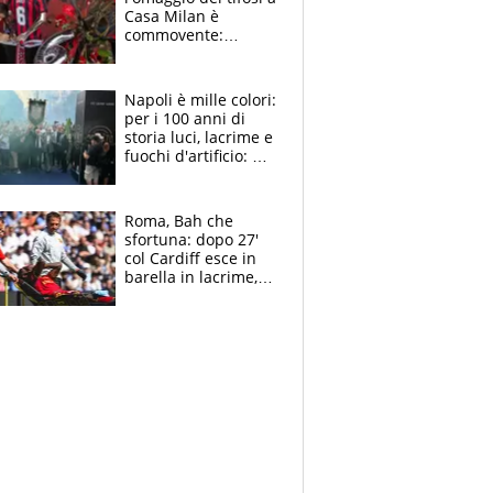
Casa Milan è
commovente:
maglie, bandiere,
sciarpe, lacrime e
bigliettini
Napoli è mille colori:
per i 100 anni di
storia luci, lacrime e
fuochi d'artificio: De
Laurentiis salta al
coro anti-Juve
Roma, Bah che
sfortuna: dopo 27'
col Cardiff esce in
barella in lacrime,
Dybala rigore da
schiaffi, i giallorossi
prendono 3 gol in
45'