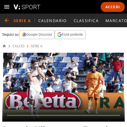
ACCEDI
SERIE A
CALENDARIO
CLASSIFICA
MARCATO
Seguici su:
Google Discover
Fonti preferite
CALCIO
SERIE A