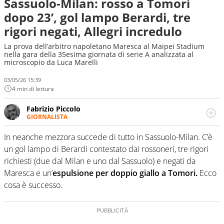
Sassuolo-Milan: rosso a Tomori
dopo 23’, gol lampo Berardi, tre
rigori negati, Allegri incredulo
La prova dell’arbitro napoletano Maresca al Maipei Stadium
nella gara della 35esima giornata di serie A analizzata al
microscopio da Luca Marelli
03/05/26 15:39
4 min di lettura
Fabrizio Piccolo
GIORNALISTA
Nella sua carriera ha seguito numerose manifestazioni
sportive e collaborato con agenzie e testate. Esperienza,
In neanche mezzora succede di tutto in Sassuolo-Milan. C’è
competenza, conoscenza e memoria storica. Si occupa
un gol lampo di Berardi contestato dai rossoneri, tre rigori
prevalentemente di calcio
richiesti (due dal Milan e uno dal Sassuolo) e negati da
Maresca e un’
espulsione per doppio giallo a Tomori.
Ecco
cosa è successo.