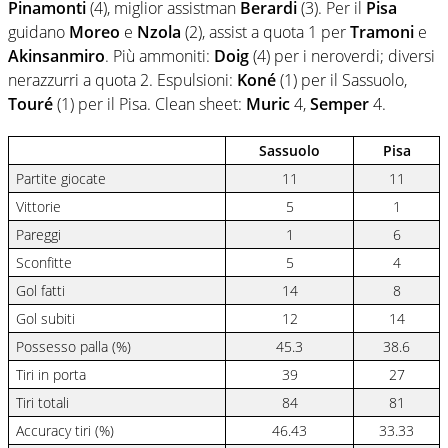
Pinamonti
(4), miglior assistman
Berardi
(3). Per il
Pisa
guidano
Moreo
e
Nzola
(2), assist a quota 1 per
Tramoni
e
Akinsanmiro
. Più ammoniti:
Doig
(4) per i neroverdi; diversi
nerazzurri a quota 2. Espulsioni:
Koné
(1) per il Sassuolo,
Touré
(1) per il Pisa. Clean sheet:
Muric
4,
Semper
4.
Sassuolo
Pisa
Partite giocate
11
11
Vittorie
5
1
Pareggi
1
6
Sconfitte
5
4
Gol fatti
14
8
Gol subiti
12
14
Possesso palla (%)
45.3
38.6
Tiri in porta
39
27
Tiri totali
84
81
Accuracy tiri (%)
46.43
33.33