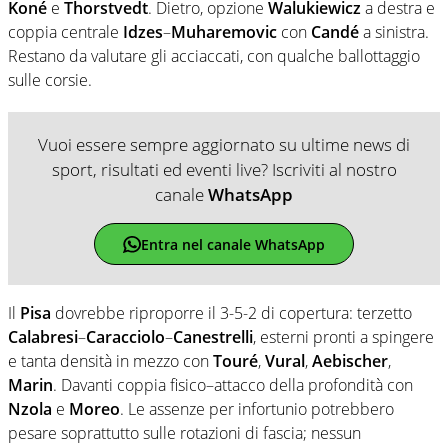
Koné
e
Thorstvedt
. Dietro, opzione
Walukiewicz
a destra e
coppia centrale
Idzes
–
Muharemovic
con
Candé
a sinistra.
Restano da valutare gli acciaccati, con qualche ballottaggio
sulle corsie.
Vuoi essere sempre aggiornato su ultime news di
sport, risultati ed eventi live? Iscriviti al nostro
canale
WhatsApp
Entra nel canale WhatsApp
Il
Pisa
dovrebbe riproporre il 3-5-2 di copertura: terzetto
Calabresi
–
Caracciolo
–
Canestrelli
, esterni pronti a spingere
e tanta densità in mezzo con
Touré
,
Vural
,
Aebischer
,
Marin
. Davanti coppia fisico–attacco della profondità con
Nzola
e
Moreo
. Le assenze per infortunio potrebbero
pesare soprattutto sulle rotazioni di fascia; nessun