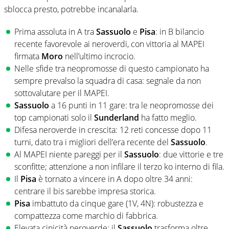
sblocca presto, potrebbe incanalarla.
Prima assoluta in A tra
Sassuolo
e
Pisa
: in B bilancio
recente favorevole ai neroverdi, con vittoria al MAPEI
firmata
Moro
nell’ultimo incrocio.
Nelle sfide tra neopromosse di questo campionato ha
sempre prevalso la squadra di casa: segnale da non
sottovalutare per il MAPEI.
Sassuolo
a 16 punti in 11 gare: tra le neopromosse dei
top campionati solo il
Sunderland
ha fatto meglio.
Difesa neroverde in crescita: 12 reti concesse dopo 11
turni, dato tra i migliori dell’era recente del
Sassuolo
.
Al MAPEI niente pareggi per il
Sassuolo
: due vittorie e tre
sconfitte; attenzione a non infilare il terzo ko interno di fila.
Il
Pisa
è tornato a vincere in A dopo oltre 34 anni:
centrare il bis sarebbe impresa storica.
Pisa
imbattuto da cinque gare (1V, 4N): robustezza e
compattezza come marchio di fabbrica.
Elevata cinicità neroverde: il
Sassuolo
trasforma oltre