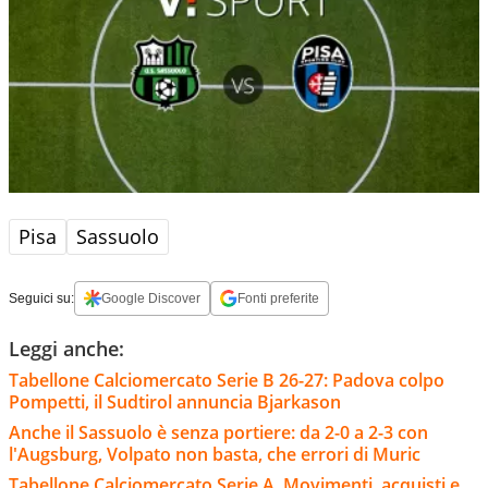
Pisa
Sassuolo
Seguici su:
Google Discover
Fonti preferite
Leggi anche:
Tabellone Calciomercato Serie B 26-27: Padova colpo
Pompetti, il Sudtirol annuncia Bjarkason
Anche il Sassuolo è senza portiere: da 2-0 a 2-3 con
l'Augsburg, Volpato non basta, che errori di Muric
Tabellone Calciomercato Serie A. Movimenti, acquisti e