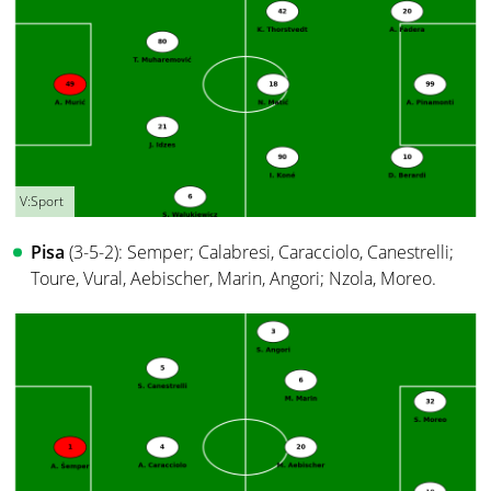
V:Sport
Pisa
(3-5-2): Semper; Calabresi, Caracciolo, Canestrelli;
Toure, Vural, Aebischer, Marin, Angori; Nzola, Moreo.