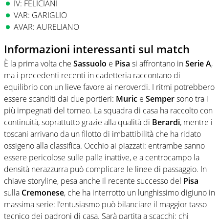
IV: FELICIANI
VAR: GARIGLIO
AVAR: AURELIANO
Informazioni interessanti sul match
È la prima volta che
Sassuolo
e
Pisa
si affrontano in
Serie A
,
ma i precedenti recenti in cadetteria raccontano di
equilibrio con un lieve favore ai neroverdi. I ritmi potrebbero
essere scanditi dai due portieri:
Muric
e
Semper
sono tra i
più impegnati del torneo. La squadra di casa ha raccolto con
continuità, soprattutto grazie alla qualità di
Berardi
, mentre i
toscani arrivano da un filotto di imbattibilità che ha ridato
ossigeno alla classifica. Occhio ai piazzati: entrambe sanno
essere pericolose sulle palle inattive, e a centrocampo la
densità nerazzurra può complicare le linee di passaggio. In
chiave storyline, pesa anche il recente successo del
Pisa
sulla
Cremonese
, che ha interrotto un lunghissimo digiuno in
massima serie: l’entusiasmo può bilanciare il maggior tasso
tecnico dei padroni di casa. Sarà partita a scacchi: chi