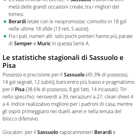
metà delle grandi occasioni create, tra i migliori del
torneo.
Berardi
letale con le neopromosse: coinvolto in 18 gol
nelle ultime 18 sfide (13 reti, 5 assist).
Fra i pali, numeri alti: solo pochi portieri hanno più parate
di
Semper
e
Muric
in questa Serie A.
Le statistiche stagionali di Sassuolo e
Pisa
Possesso e precisione per il
Sassuolo
(45.3% di possesso,
14 gol segnati, 12 subiti), baricentro più basso e pragmatismo
per il
Pisa
(38.6% di possesso, 8 gol fatti, 14 incassati). Tiri
nello specchio: neroverdi a 39, nerazzurri a 27; clean sheet 4
a 4. Indice realizzativo migliore per i padroni di casa, mentre
gli ospiti primeggiano nei duelli aerei e nella tenuta del
blocco difensivo.
Giocatori: per il
Sassuolo
capocannonieri
Berardi
e