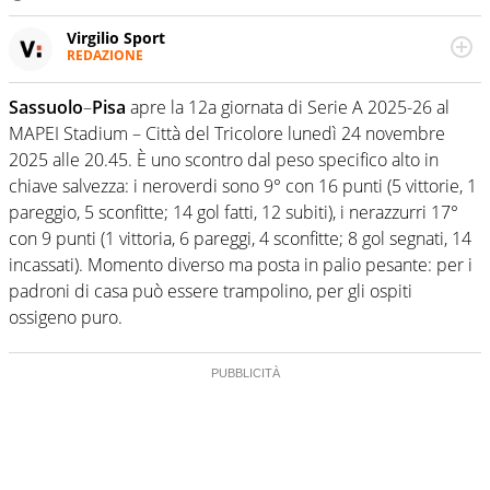
Virgilio Sport
REDAZIONE
Da oltre 20 anni informa in modo obiettivo e
appassionato su tutto il mondo dello sport. Calcio,
Sassuolo
–
Pisa
apre la 12a giornata di Serie A 2025-26 al
calciomercato, F1, Motomondiale ma anche tennis,
MAPEI Stadium – Città del Tricolore lunedì 24 novembre
volley, basket: su Virgilio Sport i tifosi e gli appassionati
sanno che troveranno sempre copertura completa e
2025 alle 20.45. È uno scontro dal peso specifico alto in
zero faziosità. La squadra di Virgilio Sport è formata da
chiave salvezza: i neroverdi sono 9° con 16 punti (5 vittorie, 1
giornalisti ed esperti di sport abili sia nel gioco di
pareggio, 5 sconfitte; 14 gol fatti, 12 subiti), i nerazzurri 17°
rimessa quando intercettano le notizie e le rilanciano
con 9 punti (1 vittoria, 6 pareggi, 4 sconfitte; 8 gol segnati, 14
verso la rete, sia nella costruzione dal basso quando
creano contenuti 100% originali ed esclusivi.
incassati). Momento diverso ma posta in palio pesante: per i
padroni di casa può essere trampolino, per gli ospiti
ossigeno puro.