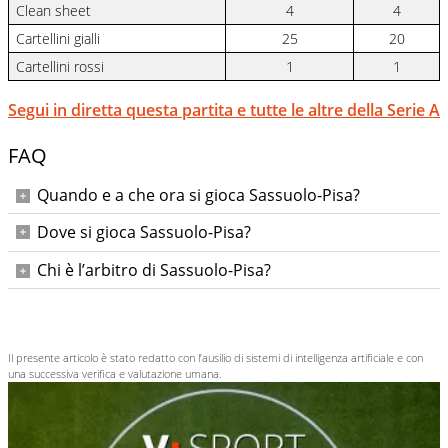
Clean sheet
4
4
Cartellini gialli
25
20
Cartellini rossi
1
1
Segui in diretta questa partita e tutte le altre della Serie A
FAQ
Quando e a che ora si gioca Sassuolo-Pisa?
Sassuolo-Pisa si gioca lunedì 24 novembre 2025 alle ore
Dove si gioca Sassuolo-Pisa?
20:45.
La partita si disputa al MAPEI Stadium – Città del Tricolore
Chi è l’arbitro di Sassuolo-Pisa?
di Reggio Emilia.
L’arbitro designato è Di Marco, con assistenti Zingarelli e Di
Giacinto; IV uomo Feliciani, VAR Gariglio, AVAR Aureliano.
Il presente articolo è stato redatto con l’ausilio di sistemi di intelligenza artificiale e con
una successiva verifica e valutazione umana.