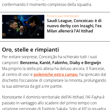
confermando il momento complesso della squadra.
Forse ti può interessare
Saudi League, Conceicao: è di
nuovo derby con Inzaghi, l'ex
Milan allenerà l'Al Ittihad
Oro, stelle e rimpianti
Per evitare sorprese, Conceição ha schierato tutti i suoi
campioni:
Benzema, Kanté, Fabinho, Diaby e Bergwijn
.
Ma proprio la stella più attesa ha deluso ancora. Il francese,
al centro di voci e
polemiche extra campo
, ha sprecato dal
dischetto l’occasione di completare la rimonta, prolungando
la sua astinenza da gol a tre partite.
Nonostante il dominio territoriale dell’Al-Ittihad, l’Al-Fayha è
passato in vantaggio allo scadere del primo tempo con
un’azione personale di Fashion Sakala. Solo al 60’ la squadra