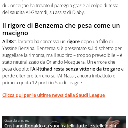
di Conceição ha trovato il pareggio grazie al colpo di testa
del saudita Al-Ghamdi, su assist di Diaby.
Il rigore di Benzema che pesa come un
macigno
All’88°
, l’arbitro ha concesso un
rigore
dopo un fallo di
Yassine Benzina. Benzema si è presentato sul dischetto per
suggellare la rimonta, ma il suo tiro – troppo prevedibile – è
stato neutralizzato da Orlando Mosquera. Un errore che
pesa doppio:
l’Al-Ittihad resta senza vittorie da tre gare
e
perde ulteriore terreno sull’Al-Nassr, ancora imbattuto e
primo a quota 12 punti in Saudi League.
Clicca qui per le ultime news dalla Saudi League
Cristiano Ronaldo e i suoi fratelli: tutte le stelle della