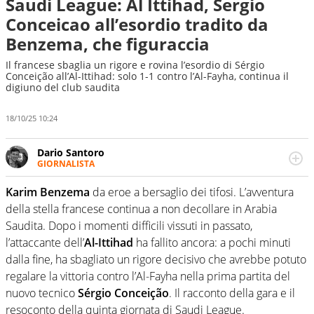
Saudi League: Al Ittihad, Sergio
Conceicao all’esordio tradito da
Benzema, che figuraccia
Il francese sbaglia un rigore e rovina l’esordio di Sérgio
Conceição all’Al-Ittihad: solo 1-1 contro l’Al-Fayha, continua il
digiuno del club saudita
18/10/25 10:24
Dario Santoro
GIORNALISTA
Scrive, commenta, racconta lo sport in tutte le
sfaccettature. Tocca l'apice quando ha modo di
Karim Benzema
da eroe a bersaglio dei tifosi. L’avventura
concentrarsi sulle interviste ai grandi protagonisti
della stella francese continua a non decollare in Arabia
Saudita. Dopo i momenti difficili vissuti in passato,
l’attaccante dell’
Al-Ittihad
ha fallito ancora: a pochi minuti
dalla fine, ha sbagliato un rigore decisivo che avrebbe potuto
regalare la vittoria contro l’Al-Fayha nella prima partita del
nuovo tecnico
Sérgio Conceição
. Il racconto della gara e il
resoconto della quinta giornata di Saudi League.