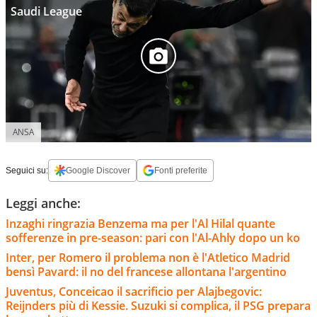
Saudi League
ANSA
Seguici su:
Google Discover
Fonti preferite
Leggi anche:
Inzaghi ringrazia Benzema ma per l'Al Hilal quante
sofferenze in pre-season: pari con l'Al-Ahly dopo un ko
Inter, per Romero il problema non è l'Atletico Madrid
bensì Pavard: il no del francese allontana l'argentino
Juventus, Conceicao il sacrificio per Alajbegovic:
Reijnders più di Kessie. Suzuki si complica, il PSG prepara