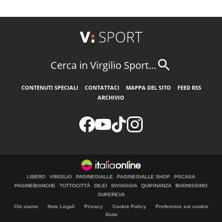
Cerca in Virgilio Sport...
CONTENUTI SPECIALI
CONTATTACI
MAPPA DEL SITO
FEED RSS
ARCHIVIO
LIBERO
VIRGILIO
PAGINEGIALLE
PAGINEGIALLE SHOP
PGCASA
PAGINEBIANCHE
TUTTOCITTÀ
DILEI
SIVIAGGIA
QUIFINANZA
BUONISSIMO
SUPEREVA
Chi siamo
Note Legali
Privacy
Cookie Policy
Preferenze sui cookie
Aiuto