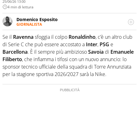
25/06/26 13:00
4 min di lettura
Domenico Esposito
GIORNALISTA
Da vent’anni in campo e sul campo per vivere ogni evento
in tutte le sue sfaccettature. Passione smisurata per il
Se il
Ravenna
sfoggia il colpo
Ronaldinho
, c’è un altro club
calcio e per la sfera di cuoio. Il pallone è una cosa
di Serie C che può essere accostato a
Inter
,
PSG
e
serissima, guai a dirgli di no
Barcellona
. È il sempre più ambizioso
Savoia
di
Emanuele
Filiberto
, che infiamma i tifosi con un nuovo annuncio: lo
sponsor tecnico ufficiale della squadra di Torre Annunziata
per la stagione sportiva 2026/2027 sarà la Nike.