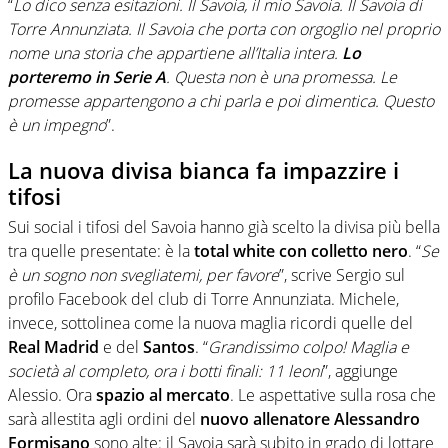
“
Lo dico senza esitazioni. Il Savoia, il mio Savoia. Il Savoia di
Torre Annunziata. Il Savoia che porta con orgoglio nel proprio
nome una storia che appartiene all’Italia intera.
Lo
porteremo in Serie A
. Questa non è una promessa. Le
promesse appartengono a chi parla e poi dimentica. Questo
è un impegno
”.
La nuova divisa bianca fa impazzire i
tifosi
Sui social i tifosi del Savoia hanno già scelto la divisa più bella
tra quelle presentate: è la
total white con colletto nero
. “
Se
è un sogno non svegliatemi, per favore
”, scrive Sergio sul
profilo Facebook del club di Torre Annunziata. Michele,
invece, sottolinea come la nuova maglia ricordi quelle del
Real Madrid
e del
Santos
. “
Grandissimo colpo! Maglia e
società al completo, ora i botti finali: 11 leoni
”, aggiunge
Alessio. Ora
spazio al mercato
. Le aspettative sulla rosa che
sarà allestita agli ordini del
nuovo allenatore Alessandro
Formisano
sono alte: il Savoia sarà subito in grado di lottare