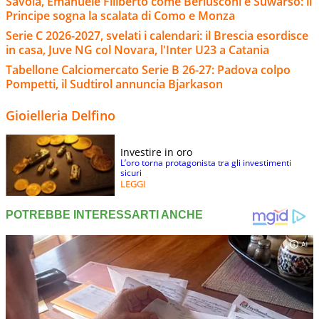
Savoia, Emanuele Filiberto come Berlusconi e Suwarso: il
Principe sogna la scalata di Como e Monza
Serie C 2026-2027, svelati i calendari: il Brescia esordisce
in casa, Juve NG col Novara, l'Inter U23 a Catania
Tabellone Calciomercato Serie B 26-27: Padova colpo
Pompetti, il Sudtirol annuncia Bjarkason
Gioielleria Delfino
Investire in oro
L’oro torna protagonista tra gli investimenti
sicuri
LEGGI