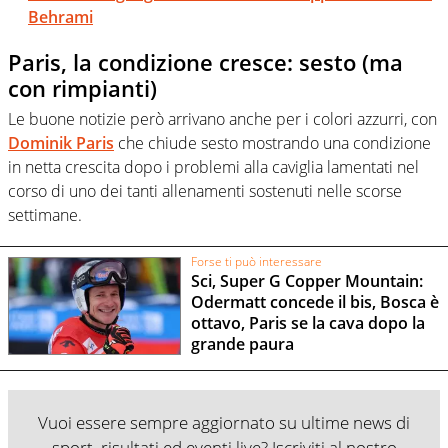
Behrami
Paris, la condizione cresce: sesto (ma
con rimpianti)
Le buone notizie però arrivano anche per i colori azzurri, con
Dominik Paris
che chiude sesto mostrando una condizione
in netta crescita dopo i problemi alla caviglia lamentati nel
corso di uno dei tanti allenamenti sostenuti nelle scorse
settimane.
Forse ti può interessare
Sci, Super G Copper Mountain:
Odermatt concede il bis, Bosca è
ottavo, Paris se la cava dopo la
grande paura
Vuoi essere sempre aggiornato su ultime news di
sport, risultati ed eventi live? Iscriviti al nostro