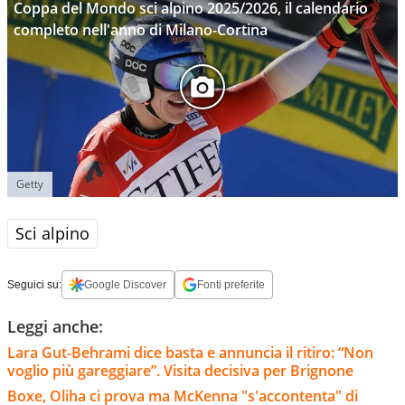
Coppa del Mondo sci alpino 2025/2026, il calendario
completo nell'anno di Milano-Cortina
Getty
Sci alpino
Seguici su:
Google Discover
Fonti preferite
Leggi anche:
Lara Gut-Behrami dice basta e annuncia il ritiro: “Non
voglio più gareggiare”. Visita decisiva per Brignone
Boxe, Oliha ci prova ma McKenna "s'accontenta" di