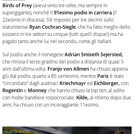
Birds of Prey
(aveva vinto tre volte, ma sempre in
supergigante), nonché il
91esimo podio in carriera
(il
22esimo in discesa). S’è imposto per tre decimi sullo
statunitense
Ryan Cochran-Siegle
, che ha fatto meglio dello
svizzero in tre settori su cinque (tutti quelli dispari) ma ha
pagato tanto anche lui nel secondo, come gli italiani.
Sul podio anche il norvegese
Adrian Smiseth Sejersted,
che ritrova il terzo gradino del podio a distanza di quasi 5
anni dall’ultima volta.
Franjo von Allmen
ha chiuso appena
giù dal podio, quarto a 85 centesimi, mentre
Paris
è stato
“circondato” dagli austriaci
Kriechmayr
ed
Eichberger,
con
Rogentin
e
Monney
che hanno chiuso la top ten, al solito
con molte bandiere rossocrociate.
Kilde,
al ritorno dopo due
anni, ha chiuso con un incoraggiante 11esimo.