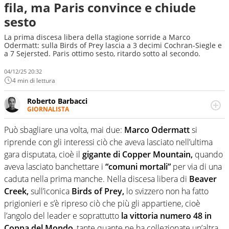
fila, ma Paris convince e chiude
sesto
La prima discesa libera della stagione sorride a Marco
Odermatt: sulla Birds of Prey lascia a 3 decimi Cochran-Siegle e
a 7 Sejersted. Paris ottimo sesto, ritardo sotto al secondo.
04/12/25 20:32
4 min di lettura
Roberto Barbacci
GIORNALISTA
Giornalista (pubblicista) sportivo a tutto campo, è il
tuttologo di Virgilio Sport. Provate a chiedergli di boxe, di
Può sbagliare una volta, mai due:
Marco Odermatt
si
scherma, di volley o di curling: ve ne farà innamorare
riprende con gli interessi ciò che aveva lasciato nell’ultima
gara disputata, cioè il
gigante di Copper Mountain,
quando
aveva lasciato banchettare i
“comuni mortali”
per via di una
caduta nella prima manche. Nella discesa libera di
Beaver
Creek,
sull’iconica
Birds of Prey,
lo svizzero non ha fatto
prigionieri e s’è ripreso ciò che più gli appartiene, cioè
l’angolo del leader e soprattutto
la vittoria numero 48 in
Coppa del Mondo
, tante quante ne ha collezionate un’altra