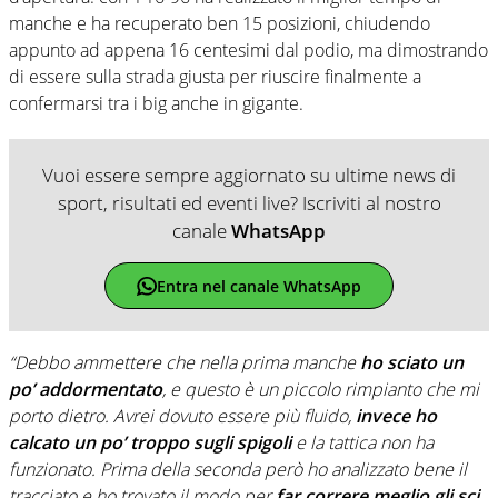
manche e ha recuperato ben 15 posizioni, chiudendo
appunto ad appena 16 centesimi dal podio, ma dimostrando
di essere sulla strada giusta per riuscire finalmente a
confermarsi tra i big anche in gigante.
Vuoi essere sempre aggiornato su ultime news di
sport, risultati ed eventi live? Iscriviti al nostro
canale
WhatsApp
Entra nel canale WhatsApp
“Debbo ammettere che nella prima manche
ho sciato un
po’ addormentato
, e questo è un piccolo rimpianto che mi
porto dietro. Avrei dovuto essere più fluido,
invece ho
calcato un po’ troppo sugli spigoli
e la tattica non ha
funzionato. Prima della seconda però ho analizzato bene il
tracciato e ho trovato il modo per
far correre meglio gli sci.