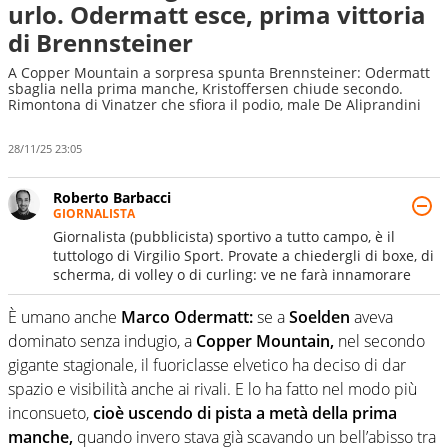
urlo. Odermatt esce, prima vittoria
di Brennsteiner
A Copper Mountain a sorpresa spunta Brennsteiner: Odermatt
sbaglia nella prima manche, Kristoffersen chiude secondo.
Rimontona di Vinatzer che sfiora il podio, male De Aliprandini
28/11/25 23:05
Roberto Barbacci
GIORNALISTA
Giornalista (pubblicista) sportivo a tutto campo, è il
tuttologo di Virgilio Sport. Provate a chiedergli di boxe, di
scherma, di volley o di curling: ve ne farà innamorare
È umano anche
Marco Odermatt:
se a
Soelden
aveva
dominato senza indugio, a
Copper Mountain,
nel secondo
gigante stagionale, il fuoriclasse elvetico ha deciso di dar
spazio e visibilità anche ai rivali. E lo ha fatto nel modo più
inconsueto,
cioè uscendo di pista a metà della prima
manche,
quando invero stava già scavando un bell’abisso tra