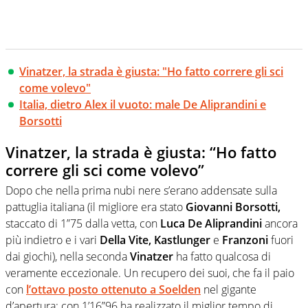
Vinatzer, la strada è giusta: "Ho fatto correre gli sci
come volevo"
Italia, dietro Alex il vuoto: male De Aliprandini e
Borsotti
Vinatzer, la strada è giusta: “Ho fatto
correre gli sci come volevo”
Dopo che nella prima nubi nere s’erano addensate sulla
pattuglia italiana (il migliore era stato
Giovanni Borsotti,
staccato di 1”75 dalla vetta, con
Luca De Aliprandini
ancora
più indietro e i vari
Della Vite, Kastlunger
e
Franzoni
fuori
dai giochi), nella seconda
Vinatzer
ha fatto qualcosa di
veramente eccezionale. Un recupero dei suoi, che fa il paio
con
l’ottavo posto ottenuto a Soelden
nel gigante
d’apertura: con 1’16”96 ha realizzato il miglior tempo di