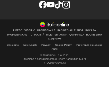
LIBERO
VIRGILIO
PAGINEGIALLE
PAGINEGIALLE SHOP
PGCASA
PAGINEBIANCHE
TUTTOCITTÀ
DILEI
SIVIAGGIA
QUIFINANZA
BUONISSIMO
SUPEREVA
Chi siamo
Note Legali
Privacy
Cookie Policy
Preferenze sui cookie
Aiuto
© Italiaonline S.p.A. 2026
Direzione e coordinamento di Libero Acquisition S.á r.l.
P. IVA 03970540963