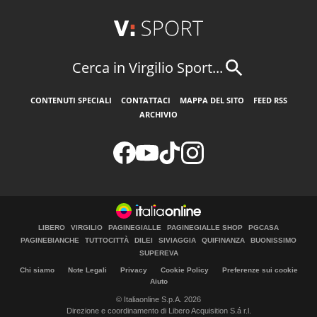
Cerca in Virgilio Sport...
CONTENUTI SPECIALI
CONTATTACI
MAPPA DEL SITO
FEED RSS
ARCHIVIO
LIBERO
VIRGILIO
PAGINEGIALLE
PAGINEGIALLE SHOP
PGCASA
PAGINEBIANCHE
TUTTOCITTÀ
DILEI
SIVIAGGIA
QUIFINANZA
BUONISSIMO
SUPEREVA
Chi siamo
Note Legali
Privacy
Cookie Policy
Preferenze sui cookie
Aiuto
© Italiaonline S.p.A. 2026
Direzione e coordinamento di Libero Acquisition S.á r.l.