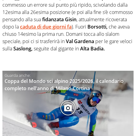
commesso un errore sul punto più ripido, scivolando dalla
12esima alla 26esima posizione (e poi alla fine s’è commosso
pensando alla sua
fidanzata Gisin
, attualmente ricoverata
dopo la
caduta di due giorni fa
). Fuori
Borsotti,
che aveva
chiuso 14esimo la prima run. Domani tocca allo slalom
speciale, poi ci si trasferirà in
Val Gardena
per le gare veloci
sulla
Saslong,
seguite dal gigante in
Alta Badia.
Coppa del Mondo sci alpino 2025/2026, il calendario
completo nell'anno di Milano-Cortina