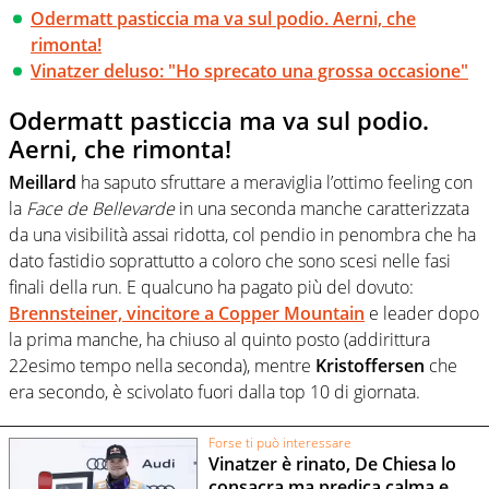
Odermatt pasticcia ma va sul podio. Aerni, che
rimonta!
Vinatzer deluso: "Ho sprecato una grossa occasione"
Odermatt pasticcia ma va sul podio.
Aerni, che rimonta!
Meillard
ha saputo sfruttare a meraviglia l’ottimo feeling con
la
Face de Bellevarde
in una seconda manche caratterizzata
da una visibilità assai ridotta, col pendio in penombra che ha
dato fastidio soprattutto a coloro che sono scesi nelle fasi
finali della run. E qualcuno ha pagato più del dovuto:
Brennsteiner, vincitore a Copper Mountain
e leader dopo
la prima manche, ha chiuso al quinto posto (addirittura
22esimo tempo nella seconda), mentre
Kristoffersen
che
era secondo, è scivolato fuori dalla top 10 di giornata.
Forse ti può interessare
Vinatzer è rinato, De Chiesa lo
consacra ma predica calma e