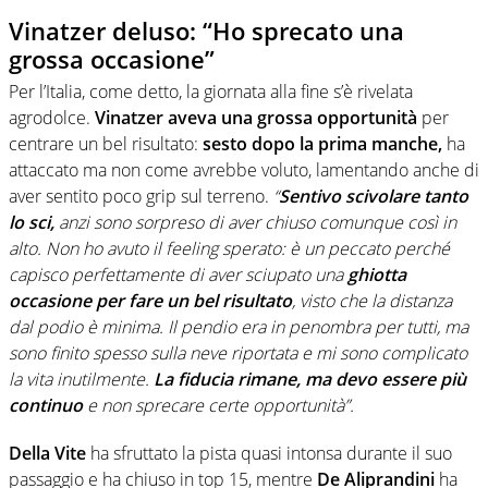
Vinatzer deluso: “Ho sprecato una
grossa occasione”
Per l’Italia, come detto, la giornata alla fine s’è rivelata
agrodolce.
Vinatzer aveva una grossa opportunità
per
centrare un bel risultato:
sesto dopo la prima manche,
ha
attaccato ma non come avrebbe voluto, lamentando anche di
aver sentito poco grip sul terreno.
“
Sentivo scivolare tanto
lo sci,
anzi sono sorpreso di aver chiuso comunque così in
alto. Non ho avuto il feeling sperato: è un peccato perché
capisco perfettamente di aver sciupato una
ghiotta
occasione per fare un bel risultato
, visto che la distanza
dal podio è minima. Il pendio era in penombra per tutti, ma
sono finito spesso sulla neve riportata e mi sono complicato
la vita inutilmente.
La fiducia rimane, ma devo essere più
continuo
e non sprecare certe opportunità”.
Della Vite
ha sfruttato la pista quasi intonsa durante il suo
passaggio e ha chiuso in top 15, mentre
De Aliprandini
ha