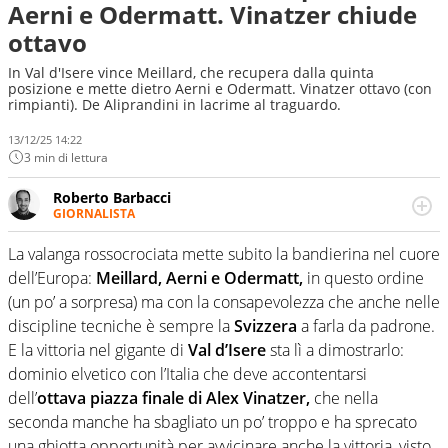
Aerni e Odermatt. Vinatzer chiude
ottavo
In Val d'Isere vince Meillard, che recupera dalla quinta
posizione e mette dietro Aerni e Odermatt. Vinatzer ottavo (con
rimpianti). De Aliprandini in lacrime al traguardo.
13/12/25 14:22
3 min di lettura
Roberto Barbacci
GIORNALISTA
Giornalista (pubblicista) sportivo a tutto campo, è il
tuttologo di Virgilio Sport. Provate a chiedergli di boxe, di
La valanga rossocrociata mette subito la bandierina nel cuore
scherma, di volley o di curling: ve ne farà innamorare
dell’Europa:
Meillard, Aerni e Odermatt,
in questo ordine
(un po’ a sorpresa) ma con la consapevolezza che anche nelle
discipline tecniche è sempre la
Svizzera
a farla da padrone.
E la vittoria nel gigante di
Val d’Isere
sta lì a dimostrarlo:
dominio elvetico con l’Italia che deve accontentarsi
dell’
ottava piazza finale di Alex Vinatzer,
che nella
seconda manche ha sbagliato un po’ troppo e ha sprecato
una ghiotta opportunità per avvicinare anche la vittoria, visto