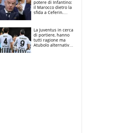
potere di Infantino:
il Marocco dietro la
sfida a Ceferin.
Scontro sul
Mondiale a 64
squadre, l’ira di Figo
La Juventus in cerca
di portiere, hanno
tutti ragione ma
Atubolo alternativa
a Vicario non regge
e la soluzione
rimane Milinkovic-
Savic