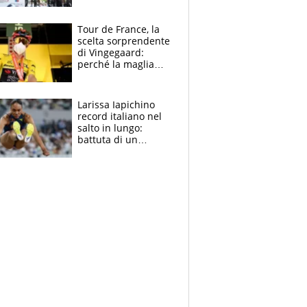
rito della Norvegia
di Haaland e
compagni
Tour de France, la
scelta sorprendente
di Vingegaard:
perché la maglia
gialla indossa la
mascherina, il
rischio da evitare
Larissa Iapichino
record italiano nel
salto in lungo:
battuta di un
centimetro mamma
Fiona May