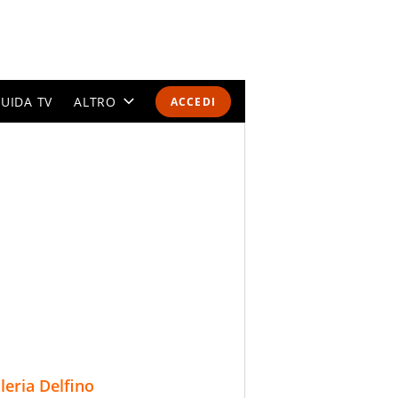
UIDA TV
ALTRO
ACCEDI
CALENDARI E CLASSIFICHE
ALTRI SPORT
MONDIALI 2026
OLIMPIADI
GOSSIP
LIFESTYLE
lleria Delfino