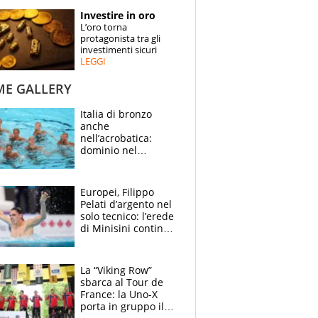
STORIE
Investire in oro
L’oro torna
SPECIALI
protagonista tra gli
investimenti sicuri
LEGGI
ESPERTI
ME GALLERY
CONTATTI
Italia di bronzo
anche
nell’acrobatica:
dominio nel
medagliere, ora
tocca a Ceccon, Curti
e compagni
Europei, Filippo
continuare
Pelati d’argento nel
solo tecnico: l’erede
di Minisini continua
a stupire, Los
Angeles è già nel
mirino
La “Viking Row”
sbarca al Tour de
France: la Uno-X
porta in gruppo il