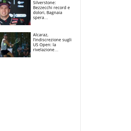
Silverstone:
Bezzecchi record e
dolori, Bagnaia
spera
nell'antidolorifico,
Marquez si tira fuori
e vota Aprilia
Alcaraz,
l’indiscrezione sugli
US Open: la
rivelazione
dell’amico
giornalista e il piano
B. Rune verso la
rinuncia