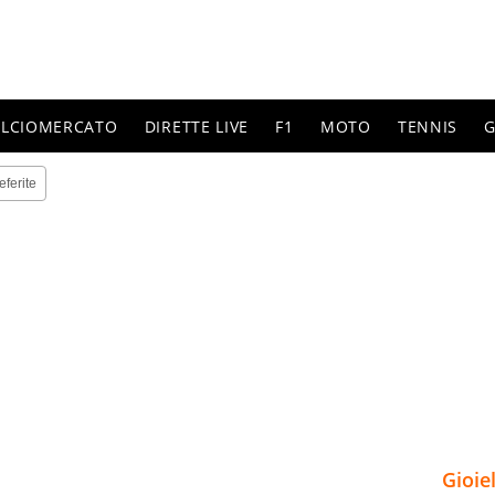
ALCIOMERCATO
DIRETTE LIVE
F1
MOTO
TENNIS
G
eferite
Gioie