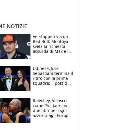
ME NOTIZIE
Verstappen via da
Red Bull: Montoya
svela la richiesta
assurda di Max e lo
avverte: “Sicuro
Mercedes e
McLaren siano
Udinese, Josè
meglio?”
Sebastiani termina il
ritiro con la prima
squadra: il post del
figlio di Amadeus e
Sanremo sullo
sfondo
Italvolley, Velasco
come Phil Jackson:
due libri per ogni
azzurra agli Europei.
Quello per Sylla è
“geniale”