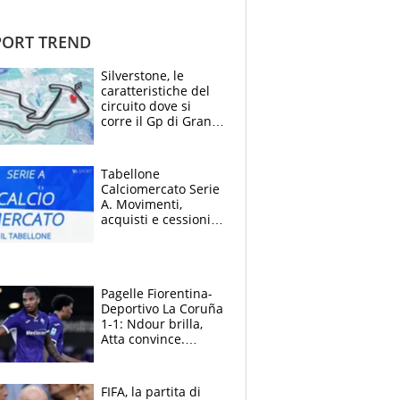
ORT TREND
Silverstone, le
caratteristiche del
circuito dove si
corre il Gp di Gran
Bretagna del
Motomondiale
Tabellone
Calciomercato Serie
A. Movimenti,
acquisti e cessioni:
estate 2026-27
Pagelle Fiorentina-
Deportivo La Coruña
1-1: Ndour brilla,
Atta convince.
Pongracic rovina
tutto nel finale
FIFA, la partita di