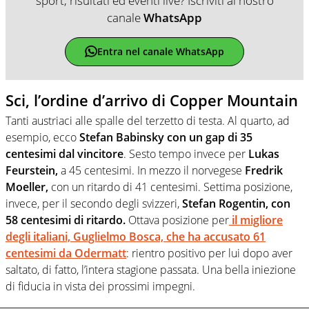
sport, risultati ed eventi live? Iscriviti al nostro
canale
WhatsApp
Entra nel canale WhatsApp
Sci, l’ordine d’arrivo di Copper Mountain
Tanti austriaci alle spalle del terzetto di testa. Al quarto, ad
esempio, ecco
Stefan Babinsky con un gap di 35
centesimi dal vincitore
. Sesto tempo invece per
Lukas
Feurstein,
a 45 centesimi. In mezzo il norvegese
Fredrik
Moeller,
con un ritardo di 41 centesimi. Settima posizione,
invece, per il secondo degli svizzeri,
Stefan Rogentin, con
58 centesimi di ritardo.
Ottava posizione per
il migliore
degli italiani, Guglielmo Bosca, che ha accusato 61
centesimi da Odermatt
: rientro positivo per lui dopo aver
saltato, di fatto, l’intera stagione passata. Una bella iniezione
di fiducia in vista dei prossimi impegni.