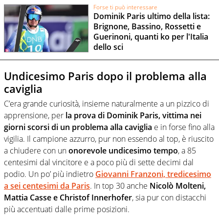
Forse ti può interessare
Dominik Paris ultimo della lista:
Brignone, Bassino, Rossetti e
Guerinoni, quanti ko per l'Italia
dello sci
Undicesimo Paris dopo il problema alla
caviglia
C’era grande curiosità, insieme naturalmente a un pizzico di
apprensione, per
la prova di Dominik Paris, vittima nei
giorni scorsi di un problema alla caviglia
e in forse fino alla
vigilia. Il campione azzurro, pur non essendo al top, è riuscito
a chiudere con un
onorevole undicesimo tempo
, a 85
centesimi dal vincitore e a poco più di sette decimi dal
podio. Un po’ più indietro
Giovanni Franzoni, tredicesimo
a sei centesimi da Paris
. In top 30 anche
Nicolò Molteni,
Mattia Casse e Christof Innerhofer
, sia pur con distacchi
più accentuati dalle prime posizioni.