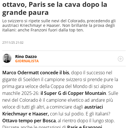
ottavo, Paris se la cava dopo la
grande paura
Lo svizzero si ripete sulle nevi del Colorado, precedendo gli
austriaci Kriechmayr e Haaser. Non brillante la prova degli
italiani: anche Franzoni fuori dalla top ten.
27/11/25 21:02
Rino Dazzo
GIORNALISTA
Se mai ci fosse modo di traslare il glossario del calcio in
una nicchia di esperti, lui ne farebbe parte. Non si perde
Marco Odermatt concede il bis
, dopo il successo nel
una svista arbitrale né gli umori social del mondo delle
gigante di Soelden il campione svizzero si prende pure la
curve
prima gara veloce della Coppa del Mondo di sci alpino
maschile 2025-26:
il Super G di Copper Mountain
. Sulle
nevi del Colorado è il campione elvetico ad andare più
veloce di tutti gli altri, a cominciare dagli
austriaci
Kriechmayr e Haaser,
con lui sul podio. E gli italiani?
Ottavo tempo per Bosca
, al rientro dopo il lungo stop.
Discrete anche le prestazioni di
Paris e Franzoni,