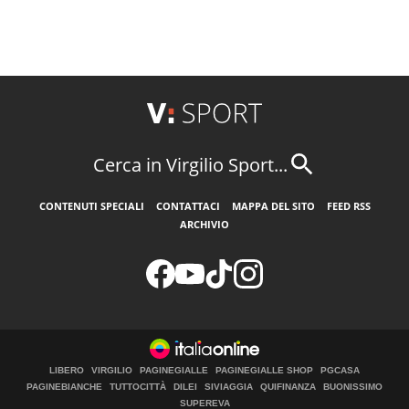
Cerca in Virgilio Sport...
CONTENUTI SPECIALI
CONTATTACI
MAPPA DEL SITO
FEED RSS
ARCHIVIO
LIBERO
VIRGILIO
PAGINEGIALLE
PAGINEGIALLE SHOP
PGCASA
PAGINEBIANCHE
TUTTOCITTÀ
DILEI
SIVIAGGIA
QUIFINANZA
BUONISSIMO
SUPEREVA