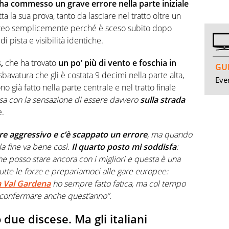
ha commesso un grave errore nella parte iniziale
 la sua prova, tanto da lasciare nel tratto oltre un
teo semplicemente perché è sceso subito dopo
i pista e visibilità identiche.
,
che ha trovato
un po’ più di vento e foschia in
GUI
vatura che gli è costata 9 decimi nella parte alta,
Even
 già fatto nella parte centrale e nel tratto finale
sa con la sensazione di essere davvero
sulla strada
e.
re aggressivo e c’è scappato un errore
, ma quando
la fine va bene così.
Il quarto posto mi soddisfa
:
he posso stare ancora con i migliori e questa è una
utte le forze e prepariamoci alle gare europee:
a Val Gardena
ho sempre fatto fatica, ma col tempo
 confermare anche quest’anno”.
 due discese. Ma gli italiani