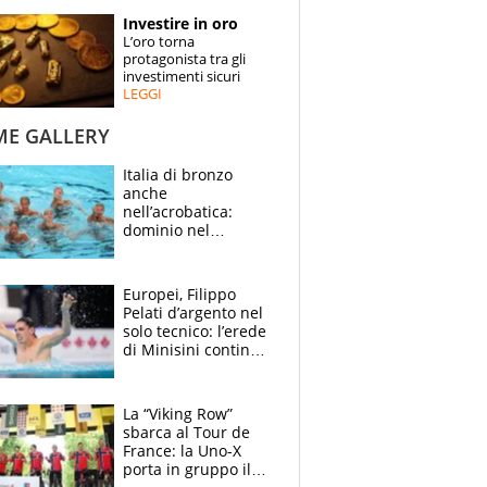
STORIE
Investire in oro
L’oro torna
SPECIALI
protagonista tra gli
investimenti sicuri
LEGGI
ESPERTI
ME GALLERY
CONTATTI
Italia di bronzo
anche
nell’acrobatica:
dominio nel
medagliere, ora
tocca a Ceccon, Curti
e compagni
Europei, Filippo
continuare
Pelati d’argento nel
solo tecnico: l’erede
di Minisini continua
a stupire, Los
Angeles è già nel
mirino
La “Viking Row”
sbarca al Tour de
France: la Uno-X
porta in gruppo il