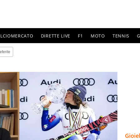
ALCIOMERCATO
DIRETTE LIVE
F1
MOTO
TENNIS
G
eferite
Gioie