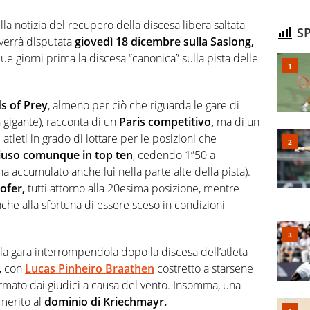
la notizia del recupero della discesa libera saltata
SP
verrà disputata
giovedì 18 dicembre sulla Saslong,
ue giorni prima la discesa “canonica” sulla pista delle
ds of Prey
, almeno per ciò che riguarda le gare di
 gigante), racconta di un
Paris competitivo,
ma di un
 atleti in grado di lottare per le posizioni che
iuso comunque in top ten
, cedendo 1”50 a
’ha accumulato anche lui nella parte alte della pista).
ofer,
tutti attorno alla 20esima posizione, mentre
he alla sfortuna di essere sceso in condizioni
e la gara interrompendola dopo la discesa dell’atleta
,
con
Lucas Pinheiro Braathen
costretto a starsene
ermato dai giudici a causa del vento. Insomma, una
 merito al
dominio di Kriechmayr.