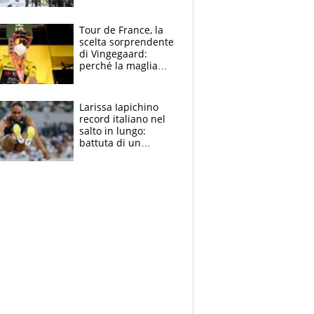
rito della Norvegia
di Haaland e
compagni
Tour de France, la
scelta sorprendente
di Vingegaard:
perché la maglia
gialla indossa la
mascherina, il
rischio da evitare
Larissa Iapichino
record italiano nel
salto in lungo:
battuta di un
centimetro mamma
Fiona May