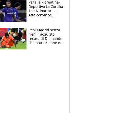
adesso
Pagelle Fiorentina-
Deportivo La Coruña
1-1: Ndour brilla,
Atta convince.
Pongracic rovina
tutto nel finale
Real Madrid senza
freni: l’acquisto
record di Diomande
che batte Zidane e
Ronaldo. Vinicius
rinnova: le cifre