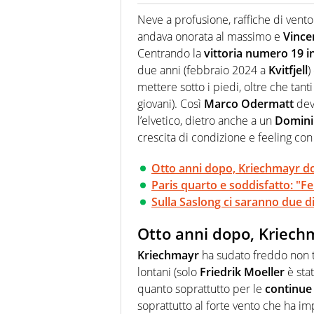
Giornalista (pubblicista) sportiv
chiedergli di boxe, di scherma,
Neve a profusione, raffiche di vento e
andava onorata al massimo e
Vince
Centrando la
vittoria numero 19 
due anni (febbraio 2024 a
Kvitfjell
)
mettere sotto i piedi, oltre che tanti
giovani). Così
Marco Odermatt
dev
l’elvetico, dietro anche a un
Domini
crescita di condizione e feeling con 
Otto anni dopo, Kriechmayr do
Paris quarto e soddisfatto: "Fe
Sulla Saslong ci saranno due dis
Otto anni dopo, Kriech
Kriechmayr
ha sudato freddo non ta
lontani (solo
Friedrik Moeller
è stat
quanto soprattutto per le
continue 
soprattutto al forte vento che ha imp