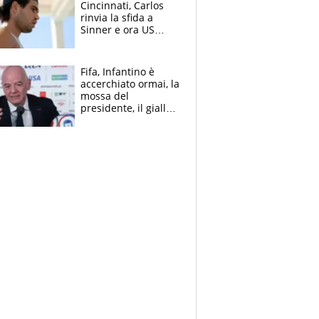
Cincinnati, Carlos
rinvia la sfida a
Sinner e ora US
Open di nuovo a
rischio
Fifa, Infantino è
accerchiato ormai, la
mossa del
presidente, il giallo
dimissioni e la verità
sulla telefonata a
Trump