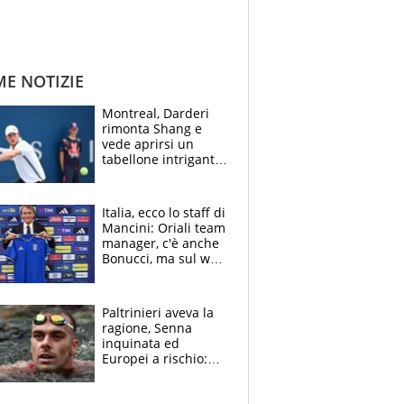
ME NOTIZIE
Montreal, Darderi
rimonta Shang e
vede aprirsi un
tabellone intrigante:
"Penso solo a
Borges, ma sono
felice del mio livello"
Italia, ecco lo staff di
Mancini: Oriali team
manager, c'è anche
Bonucci, ma sul web
infuria la polemica
Paltrinieri aveva la
ragione, Senna
inquinata ed
Europei a rischio:
allenamenti fermi,
cosa succede