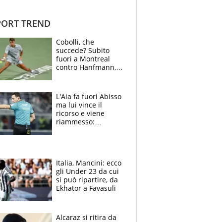
ORT TREND
Cobolli, che
succede? Subito
fuori a Montreal
contro Hanfmann,
per Flavio è tutta
colpa della tosse
L'Aia fa fuori Abisso
ma lui vince il
ricorso e viene
riammesso:
continua momento
nero per gli arbitri
Italia, Mancini: ecco
gli Under 23 da cui
si può ripartire, da
Ekhator a Favasuli
Alcaraz si ritira da