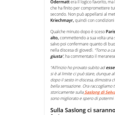
Odermatt
era il logico favorito, ma
che ha finito per compromettere tutta
secondo. Non può appellarsi al me
Kriechmayr,
quindi con condizioni d
Qualche minuto dopo è sceso
Paris
alto,
commettendo a sua volta una sba
salvo poi confermare quanto di buono
nella discesa di giovedì.
“Torno a ca
giusta
”
, ha commentato il meranes
“All’inizio ho provato subito ad
esse
si è al limite ci può stare, dunque al
dopo il sesto in discesa, dimostra c
bella sensazione. Ora raccogliamo t
storicamente sulla
Saslong di Selv
sono migliorato e spero di potermi
Sulla Saslong ci saranno