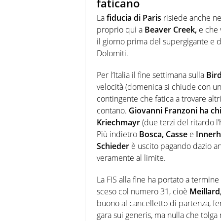
faticano
La
fiducia di Paris
risiede anche nel
proprio qui a
Beaver Creek,
e che 
il giorno prima del supergigante e d
Dolomiti.
Per l’Italia il fine settimana sulla
Bir
velocità (domenica si chiude con un
contingente che fatica a trovare altri
contano.
Giovanni Franzoni ha ch
Kriechmayr
(due terzi del ritardo l
Più indietro
Bosca, Casse
e
Innerh
Schieder
è uscito pagando dazio anc
veramente al limite.
La FIS alla fine ha portato a termin
sceso col numero 31, cioè
Meillard
buono al cancelletto di partenza, f
gara sui generis, ma nulla che tolga