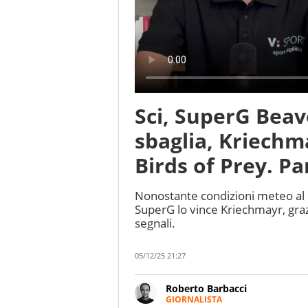
Sci, SuperG Bea
sbaglia, Kriechm
Birds of Prey. P
Nonostante condizioni meteo al li
SuperG lo vince Kriechmayr, graz
segnali.
05/12/25 21:27
Roberto Barbacci
GIORNALISTA