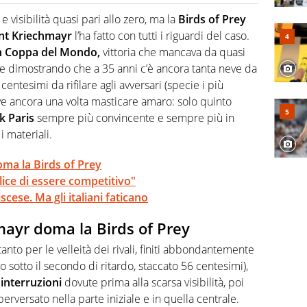
o a tutto campo, è il tuttologo di Virgilio Sport. Provate a
 di volley o di curling: ve ne farà innamorare
 visibilità quasi pari allo zero, ma la
Birds of Prey
nt Kriechmayr
l’ha fatto con tutti i riguardi del caso.
in Coppa del Mondo,
vittoria che mancava da quasi
 e dimostrando che a 35 anni c’è ancora tanta neve da
 centesimi da rifilare agli avversari (specie i più
e ancora una volta masticare amaro: solo quinto
k Paris
sempre più convincente e sempre più in
i materiali.
ma la Birds of Prey
lice di essere competitivo"
cese. Ma gli italiani faticano
mayr doma la Birds of Prey
nto per le velleità dei rivali, finiti abbondantemente
o sotto il secondo di ritardo, staccato 56 centesimi),
interruzioni
dovute prima alla scarsa visibilità, poi
erversato nella parte iniziale e in quella centrale.