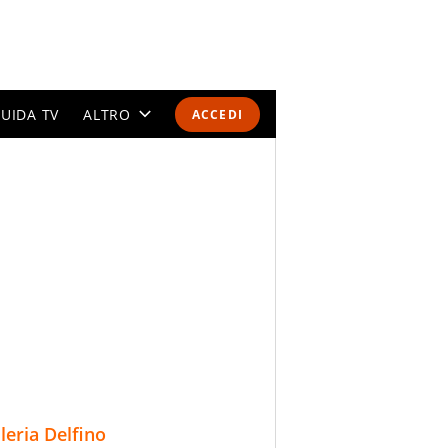
UIDA TV
ALTRO
ACCEDI
CALENDARI E CLASSIFICHE
ALTRI SPORT
MONDIALI 2026
OLIMPIADI
GOSSIP
LIFESTYLE
lleria Delfino