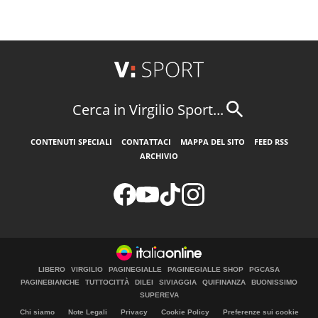
Cerca in Virgilio Sport...
CONTENUTI SPECIALI
CONTATTACI
MAPPA DEL SITO
FEED RSS
ARCHIVIO
LIBERO
VIRGILIO
PAGINEGIALLE
PAGINEGIALLE SHOP
PGCASA
PAGINEBIANCHE
TUTTOCITTÀ
DILEI
SIVIAGGIA
QUIFINANZA
BUONISSIMO
SUPEREVA
Chi siamo
Note Legali
Privacy
Cookie Policy
Preferenze sui cookie