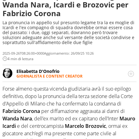
Wanda Nara, Icardi e Brozovic per
Fabrizio Corona
La pronuncia in appello sul presunto legame tra la ex moglie di
Icardi e l'ex compagno di squadra dovrebbe ormai essere cosa
del passato: i due, oggi separati, dovranno però trovare
soluzioni adeguate anche sul versante delle società condivise e
soprattutto sull'affidamento delle due figlie
2025-09-26T08:26:00+0000
Aggiornamento:
26/09/25 10:26
4 min di lettura
Elisabetta D'Onofrio
GIORNALISTA E CONTENT CREATOR
Giornalista professionista dal 2007, scrive per curiosità
personale e necessità: soprattutto di calcio, di sport e dei
Forse almeno questa vicenda giudiziaria avrà il suo epilogo
suoi protagonisti, concedendosi innocenti evasioni
definitivo, dopo la pronuncia della terza sezione della Corte
nell'ambito della creazione di format. Un tempo ala
d’Appello di Milano che ha confermato la condanna di
destra, oggi si sente a suo agio nel ruolo di libero. Cura
Fabrizio Corona
per diffamazione aggravata ai danni di
una classifica riservata dei migliori 5 calciatori di sempre.
Wanda Nara
, dell’ex marito ed ex capitano dell’Inter
Mauro
Icardi
e del centrocampista
Marcelo Brozovic
, ormai ex
giocatore anch’egli ma presente come parte civile al