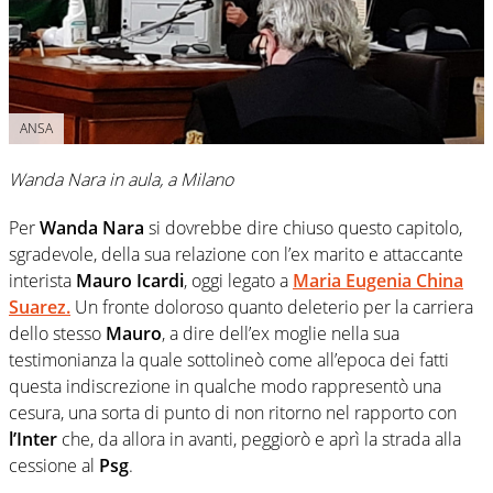
ANSA
Wanda Nara in aula, a Milano
Per
Wanda Nara
si dovrebbe dire chiuso questo capitolo,
sgradevole, della sua relazione con l’ex marito e attaccante
interista
Mauro Icardi
, oggi legato a
Maria Eugenia China
Suarez
.
Un fronte doloroso quanto deleterio per la carriera
dello stesso
Mauro
, a dire dell’ex moglie nella sua
testimonianza la quale sottolineò come all’epoca dei fatti
questa indiscrezione in qualche modo rappresentò una
cesura, una sorta di punto di non ritorno nel rapporto con
l’Inter
che, da allora in avanti, peggiorò e aprì la strada alla
cessione al
Psg
.