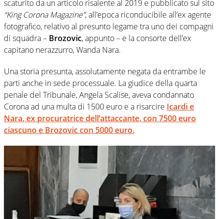
scaturito da un articolo risalente al 2019 e pubblicato sul sito
“King Corona Magazine”
, all’epoca riconducibile all’ex agente
fotografico, relativo al presunto legame tra uno dei compagni
di squadra –
Brozovic
, appunto – e la consorte dell’ex
capitano nerazzurro, Wanda Nara.
Una storia presunta, assolutamente negata da entrambe le
parti anche in sede processuale. La giudice della quarta
penale del Tribunale, Angela Scalise, aveva condannato
Corona ad una multa di 1500 euro e a risarcire
Icardi e
Nara
, ex procuratrice dell’attaccante, con 7500 euro
ciascuno e
Brozovic
con 5000 euro.