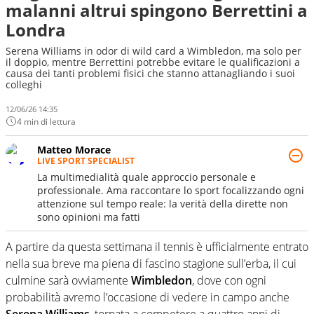
malanni altrui spingono Berrettini a
Londra
Serena Williams in odor di wild card a Wimbledon, ma solo per
il doppio, mentre Berrettini potrebbe evitare le qualificazioni a
causa dei tanti problemi fisici che stanno attanagliando i suoi
colleghi
12/06/26 14:35
4 min di lettura
Matteo Morace
LIVE SPORT SPECIALIST
La multimedialità quale approccio personale e
professionale. Ama raccontare lo sport focalizzando ogni
attenzione sul tempo reale: la verità della dirette non
sono opinioni ma fatti
A partire da questa settimana il tennis è ufficialmente entrato
nella sua breve ma piena di fascino stagione sull’erba, il cui
culmine sarà ovviamente
Wimbledon
, dove con ogni
probabilità avremo l’occasione di vedere in campo anche
Serena Williams
, tornata a competere a quattro anni di