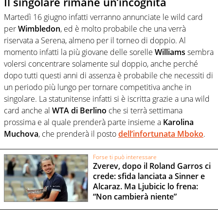
Il singolare rimane un’incognita
Martedì 16 giugno infatti verranno annunciate le wild card
per
Wimbledon
, ed è molto probabile che una verrà
riservata a Serena, almeno per il torneo di doppio. Al
momento infatti la più giovane delle sorelle
Williams
sembra
volersi concentrare solamente sul doppio, anche perché
dopo tutti questi anni di assenza è probabile che necessiti di
un periodo più lungo per tornare competitiva anche in
singolare. La statunitense infatti si è iscritta grazie a una wild
card anche al
WTA di Berlino
che si terrà settimana
prossima e al quale prenderà parte insieme a
Karolina
Muchova
, che prenderà il posto
dell’infortunata
Mboko
.
Forse ti può interessare
Zverev, dopo il Roland Garros ci
crede: sfida lanciata a Sinner e
Alcaraz. Ma Ljubicic lo frena:
“Non cambierà niente”