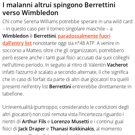
I malanni altrui spingono Berrettini
verso Wimbledon
Chi come Serena Williams potrebbe sperare in una wild card
– in questo caso per il torneo singolare maschile – a
Wimbledon
è
Berrettini
,
paradossalmente fuori
dall’entry list
nonostante oggi sia n°48 ATP. A venire in
soccorso a Matteo, oltre che gli organizzatori, potrebbero
però essere anche i tanti guai fisici accusati dai suoi colleghi
nell’ultimo periodo. In seguito al ritiro di Valentin
Vacherot
infatti l’azzurro è scalato a secondo alternate, il che significa
che in caso di forfait da parte di altri due giocatori tra quelli
presenti nell’entry list
Berrettini
entrerebbe direttamente in
tabellone.
Un’eventualità (purtroppo, considerando le condizioni degli
altri giocatori) non così remota vista l’incertezza riguardo i
rientri di
Arthur Fils
e
Lorenzo Musetti
e i continui guai
fisici di
Jack Draper
e
Thanasi Kokkinakis
, al momento