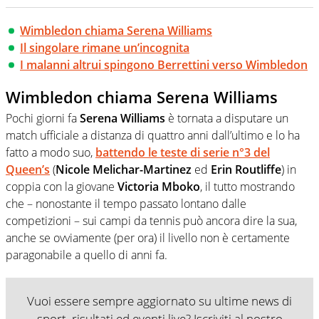
Wimbledon chiama Serena Williams
Il singolare rimane un’incognita
I malanni altrui spingono Berrettini verso Wimbledon
Wimbledon chiama Serena Williams
Pochi giorni fa
Serena Williams
è tornata a disputare un
match ufficiale a distanza di quattro anni dall’ultimo e lo ha
fatto a modo suo,
battendo le teste di serie n°3 del
Queen’s
(
Nicole Melichar-Martinez
ed
Erin Routliffe
) in
coppia con la giovane
Victoria Mboko
, il tutto mostrando
che – nonostante il tempo passato lontano dalle
competizioni – sui campi da tennis può ancora dire la sua,
anche se ovviamente (per ora) il livello non è certamente
paragonabile a quello di anni fa.
Vuoi essere sempre aggiornato su ultime news di
sport, risultati ed eventi live? Iscriviti al nostro