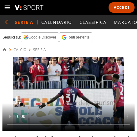
ACCEDI
SERIE A
CALENDARIO
CLASSIFICA
MARCATO
Seguici su:
Google Discover
Fonti preferite
CALCIO
SERIE A