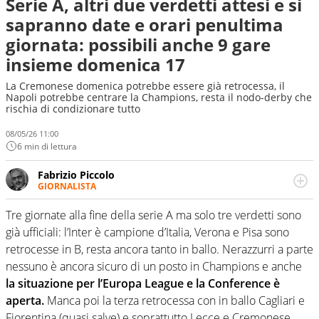
Serie A, altri due verdetti attesi e si
sapranno date e orari penultima
giornata: possibili anche 9 gare
insieme domenica 17
La Cremonese domenica potrebbe essere già retrocessa, il
Napoli potrebbe centrare la Champions, resta il nodo-derby che
rischia di condizionare tutto
08/05/26 11:00
6 min di lettura
Fabrizio Piccolo
GIORNALISTA
Nella sua carriera ha seguito numerose manifestazioni
sportive e collaborato con agenzie e testate. Esperienza,
Tre giornate alla fine della serie A ma solo tre verdetti sono
competenza, conoscenza e memoria storica. Si occupa
già ufficiali: l’Inter è campione d’Italia, Verona e Pisa sono
prevalentemente di calcio
retrocesse in B, resta ancora tanto in ballo. Nerazzurri a parte
nessuno è ancora sicuro di un posto in Champions e anche
la situazione per l’Europa League e la Conference è
aperta.
Manca poi la terza retrocessa con in ballo Cagliari e
Fiorentina (quasi salve) e soprattutto Lecce e Cremonese.