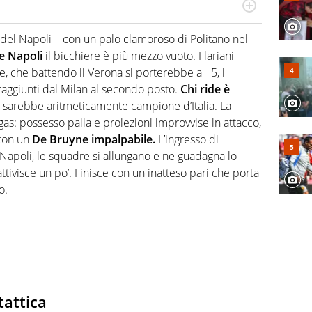
port in tutte le sfaccettature. Tocca l'apice quando ha
rviste ai grandi protagonisti
del Napoli – con un palo clamoroso di Politano nel
e Napoli
il bicchiere è più mezzo vuoto. I lariani
ve, che battendo il Verona si porterebbe a +5, i
aggiunti dal Milan al secondo posto.
Chi ride è
sarebbe aritmeticamente campione d’Italia. La
egas: possesso palla e proiezioni improvvise in attacco,
 con un
De Bruyne impalpabile.
L’ingresso di
l Napoli, le squadre si allungano e ne guadagna lo
attivisce un po’. Finisce con un inatteso pari che porta
o.
tattica