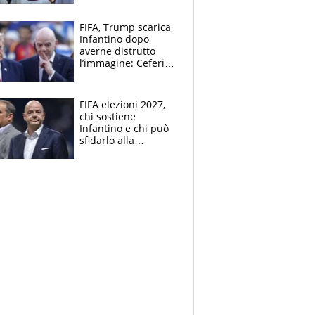
FIFA, Trump scarica
Infantino dopo
averne distrutto
l’immagine: Ceferin
sceglie la
Supercoppa per il
contrattacco
FIFA elezioni 2027,
chi sostiene
Infantino e chi può
sfidarlo alla
presidenza: la
nuova geografia del
calcio