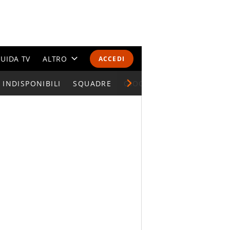
UIDA TV
ALTRO
ACCEDI
INDISPONIBILI
CALENDARI E CLASSIFICHE
SQUADRE
GIOCATORI SERIE A
ALTRI SPORT
MONDIALI 2026
OLIMPIADI
GOSSIP
LIFESTYLE