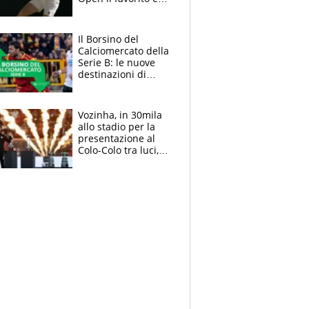
Alcaraz. Laila,
passerella nel
museo
Il Borsino del
Calciomercato della
Serie B: le nuove
destinazioni di
Pittarello, Dorval e
Parigi
Vozinha, in 30mila
allo stadio per la
presentazione al
Colo-Colo tra luci,
spettacolo, elicotteri
e paracadutisti