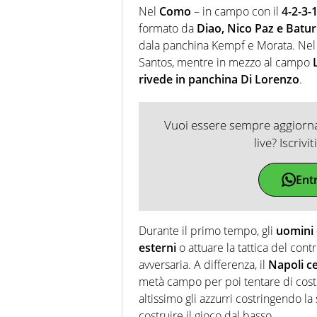
Nel
Como
– in campo con il
4-2-3-
formato da
Diao, Nico Paz e Batur
dala panchina Kempf e Morata. Nel N
Santos, mentre in mezzo al campo
rivede in panchina Di Lorenzo
.
Vuoi essere sempre aggiornat
live? Iscrivi
Ent
Durante il primo tempo, gli
uomini 
esterni
o attuare la tattica del cont
avversaria. A differenza, il
Napoli c
metà campo per poi tentare di cost
altissimo gli azzurri costringendo 
costruire il gioco dal basso.