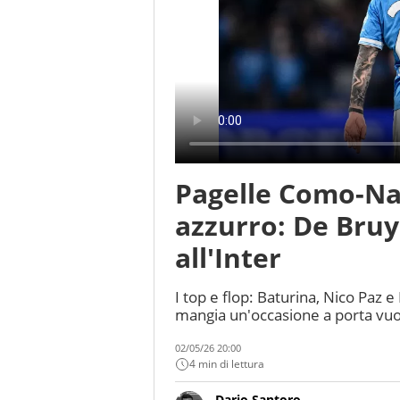
Pagelle Como-Nap
azzurro: De Bruy
all'Inter
I top e flop: Baturina, Nico Paz e
mangia un'occasione a porta vuot
02/05/26 20:00
4 min di lettura
Dario Santoro