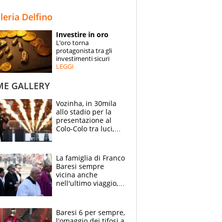
STORIE
lleria Delfino
SPECIALI
Investire in oro
L’oro torna
ESPERTI
protagonista tra gli
investimenti sicuri
LEGGI
CONTATTI
ME GALLERY
Vozinha, in 30mila
allo stadio per la
presentazione al
Colo-Colo tra luci,
spettacolo, elicotteri
e paracadutisti
La famiglia di Franco
Baresi sempre
vicina anche
nell'ultimo viaggio,
la moglie Maura, i
figli e i suoi cari
circondati
Baresi 6 per sempre,
dall'affetto dei tifosi
l'omaggio dei tifosi a