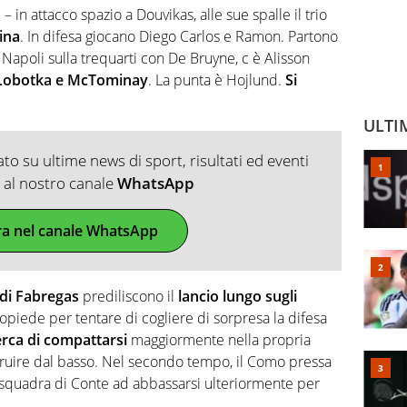
1
– in attacco spazio a Douvikas, alle sue spalle il trio
ina
. In difesa giocano Diego Carlos e Ramon. Partono
apoli sulla trequarti con De Bruyne, c è Alisson
Lobotka e McTominay
. La punta è Hojlund.
Si
ULTI
o su ultime news di sport, risultati ed eventi
ti al nostro canale
WhatsApp
ra nel canale WhatsApp
di Fabregas
prediliscono il
lancio lungo sugli
ropiede per tentare di cogliere di sorpresa la difesa
erca di compattarsi
maggiormente nella propria
ruire dal basso. Nel secondo tempo, il Como pressa
la squadra di Conte ad abbassarsi ulteriormente per