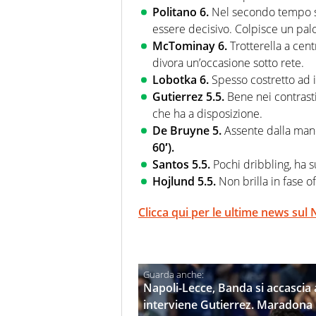
Politano 6.
Nel secondo tempo si 
essere decisivo. Colpisce un palo 
McTominay 6.
Trotterella a cen
divora un’occasione sotto rete.
Lobotka 6.
Spesso costretto ad i
Gutierrez 5.5.
Bene nei contrasti
che ha a disposizione.
De Bruyne 5.
Assente dalla man
60′).
Santos 5.5.
Pochi dribbling, ha 
Hojlund 5.5.
Non brilla in fase 
Clicca qui per le ultime news sul 
Napoli-Lecce, Banda si accascia 
interviene Gutierrez. Maradona i