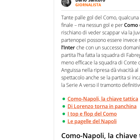
GIORNALISTA
Scrive, commenta, racconta lo s
modo di concentrarsi sulle inte
Tante palle gol del Como, qualcuna 
finale – ma nessun gol e per
Como 
rischiano di veder scappar via la Ju
partenopei possono essere invece r
l’Inter
che con un successo domani 
partita l’ha fatta la squadra di Fabr
meno efficace la squadra di Conte
Anguissa nella ripresa dà vivacità a
spettacolo anche se la partita si inc
la Serie A verso il tramonto definitiv
Como-Napoli, la chiave tattica
Di Lorenzo torna in panchina
I top e flop del Como
Le pagelle del Napoli
Como-Napoli, la chiave 