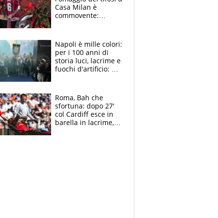
Casa Milan è
commovente:
maglie, bandiere,
sciarpe, lacrime e
bigliettini
Napoli è mille colori:
per i 100 anni di
storia luci, lacrime e
fuochi d'artificio: De
Laurentiis salta al
coro anti-Juve
Roma, Bah che
sfortuna: dopo 27'
col Cardiff esce in
barella in lacrime,
Dybala rigore da
schiaffi, i giallorossi
prendono 3 gol in
45'