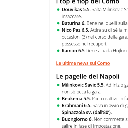
I top e flop del Como
Douvikas 5.5.
Salta Milinkovic S
insaccare.
Baturina 6.
Bene nei duelli sulla 
Nico Paz 6.5.
Attira su di sé la 
occasioni (3) nel corso della gara
possesso nei recuperi.
Ramon 6.5
Tiene a bada Hojlund
Le ultime news sul Como
Le pagelle del Napoli
Milinkovic Savic 5.5.
Ad inizio g
non sblocca la gara.
Beukema 5.5.
Poco reattivo in f
Rrahmani 6.5.
Salva in avvio di g
Spinazzola sv. (dall’80’).
Buongiorno 6.
Non commette sb
salire in fase di impostazione.