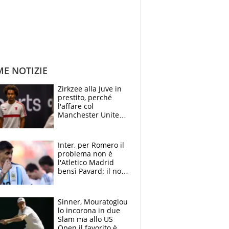
ME NOTIZIE
Zirkzee alla Juve in
prestito, perché
l'affare col
Manchester United
è possibile: un club
stringe per Vlahovic
Inter, per Romero il
problema non è
l'Atletico Madrid
bensì Pavard: il no
del francese
allontana l'argentino
Sinner, Mouratoglou
lo incorona in due
Slam ma allo US
Open il favorito è