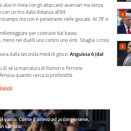
alza in linea con gli attaccanti avversari ma senza
con un tiro dalla distanza all’84’.
trocampo ma non è penetrante nelle giocate. Al 78′ si
ndietreggiare per costruire dal basso.
, meno nei duelli uno contro uno vinti. Sbaglia i cross
ovra dalla seconda metà di gioco.
Anguissa 6 (dal
su di sé la marcatura di Ramon e Perrone.
offensiva quando cerca la profondità.
Napoli
al suolo: Conte il primo ad accorgersene,
n silenzio