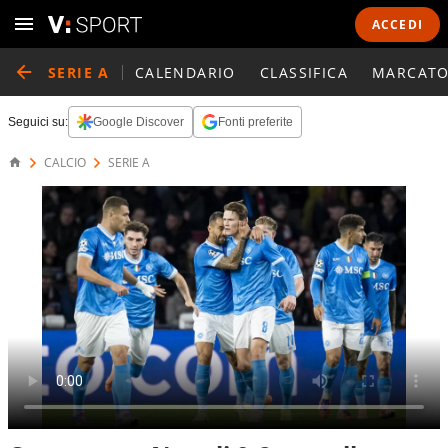
ACCEDI
SERIE A
CALENDARIO
CLASSIFICA
MARCATO
Seguici su:
Google Discover
Fonti preferite
CALCIO
SERIE A