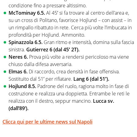
condizione fino a pressare altissimo.
McTominay 6.5.
Al 45′ si fa trovare al centro dell’area e,
su un cross di Politano, favorisce Hojlund – con assist – in
un rimpallo ribattuto in rete. Cerca più volte l’imbucata in
profondità per Hojlund. Ammonito.
Spinazzola 6.5.
Gran ritmo e intensità, domina sulla fascia
sinistra.
Gutierrez 6 (dal 45′ 2T).
Neres 6.
Prova più volte a rendersi pericoloso ma viene
chiuso dalla difesa avversaria.
Elmas 6.
Di raccordo, crea densità in fase offensiva.
Sostituito dal 51′ per rifiatare.
Lang 6 (dal 51′).
Hojlund 8.5.
Padrone del ruolo, ragiona molto in fase di
costruzione e realizza una doppietta. Entrambe le reti le
realizza con il destro, seppur mancino.
Lucca sv.
(dall’89’).
Clicca qui per le ultime news sul Napoli