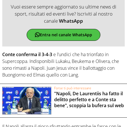
Vuoi essere sempre aggiornato su ultime news di
sport, risultati ed eventi live? Iscriviti al nostro
canale
WhatsApp
Entra nel canale WhatsApp
Conte conferma il 3-4-3
e l’undici che ha trionfato in
Supercoppa. Indisponibili Lukaku, Beukema e Olivera, che
sono rimasti a Napoli. Juan Jesus vince il ballottaggio con
Buongiorno ed Elmas quello con Lang.
Forse ti può interessare
"Napoli, De Laurentiis ha fatto il
delitto perfetto e a Conte sta
bene", scoppia la bufera sul web
Il Napoli allarga il gioco sfruttando entrambe le fasce con le