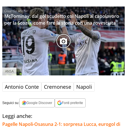
McTominay: dal gol scudetto col Napoli al capolavoro
per la Scozia, come fare la storia con una rovesciata
ANSA
Antonio Conte
Cremonese
Napoli
Seguici su:
Google Discover
Fonti preferite
Leggi anche:
Pagelle Napoli-Osasuna 2-1: sorpresa Lucca, eurogol di