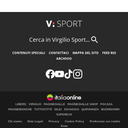
Cerca in Virgilio Sport...
CONTENUTI SPECIALI
CONTATTACI
MAPPA DEL SITO
FEED RSS
ARCHIVIO
LIBERO
VIRGILIO
PAGINEGIALLE
PAGINEGIALLE SHOP
PGCASA
PAGINEBIANCHE
TUTTOCITTÀ
DILEI
SIVIAGGIA
QUIFINANZA
BUONISSIMO
SUPEREVA
Chi siamo
Note Legali
Privacy
Cookie Policy
Preferenze sui cookie
Aiuto