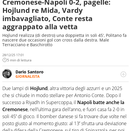
Cremonese-Napoli 0-2, pagelle:
Hojlund re Mida, Vardy
imbavagliato, Conte resta
aggrappato alla vetta
Hojlund realizza (di destro) una doppietta in soli 45', Politano fa
nascere due occasioni gol con cross dalla destra. Male
Terracciano e Baschirotto
28/12/25 17:01
5 min di lettura
Dario Santoro
GIORNALISTA
Scrive, commenta, racconta lo sport in tutte le
sfaccettature. Tocca l'apice quando ha modo di
Due lampi di
Hojlund
, altra vittoria degli azzurri e un 2025
concentrarsi sulle interviste ai grandi protagonisti
che si chiude in modo stellare per Antonio Conte. Dopo il
successo a Riyadh in Supercoppa, il
Napoli batte anche la
Cremonese
, nell’ultima gara dell’anno, e fuori casa fa 2-0 in
soli 45′ di gioco. Il bomber danese si fa trovare due volte nel
posto giusto al momento giusto: al 13′ sfrutta una deviazione
della difesa della Cremonese, sul tiro di Spinazzola, per poi