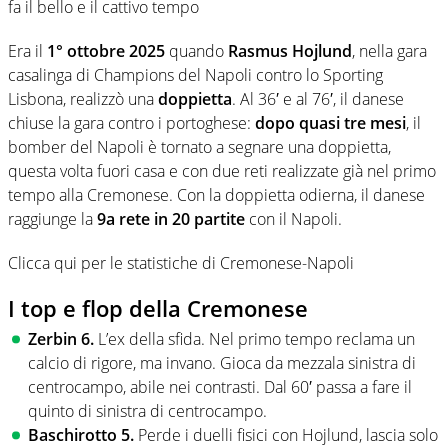
fa il bello e il cattivo tempo
Era il
1° ottobre 2025
quando
Rasmus Hojlund
, nella gara
casalinga di Champions del Napoli contro lo Sporting
Lisbona, realizzò una
doppietta
. Al 36′ e al 76′, il danese
chiuse la gara contro i portoghese:
dopo quasi tre mesi
, il
bomber del Napoli è tornato a segnare una doppietta,
questa volta fuori casa e con due reti realizzate già nel primo
tempo alla Cremonese. Con la doppietta odierna, il danese
raggiunge la
9a rete in 20 partite
con il Napoli.
Clicca qui per le statistiche di Cremonese-Napoli
I top e flop della Cremonese
Zerbin 6.
L’ex della sfida. Nel primo tempo reclama un
calcio di rigore, ma invano. Gioca da mezzala sinistra di
centrocampo, abile nei contrasti. Dal 60′ passa a fare il
quinto di sinistra di centrocampo.
Baschirotto 5.
Perde i duelli fisici con Hojlund, lascia solo