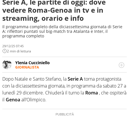
Serie A, le partite di oggi: dove
vedere Roma-Genoa in tv e in
streaming, orario e info
Il programma completo della diciassettesima giornata di Serie
A: riflettori puntati sul big-match tra Atalanta e Inter, il
programma completo
29/12/25 07:45
2 min di lettura
Ylenia Cucciniello
GIORNALISTA
Appassionatissima di tutto lo sport: scrive di calcio
giocato ma non rinuncia allo sguardo sull'extra campo,
Dopo Natale e Santo Stefano, la
Serie A
torna protagonista
dove spesso si trovano risposte che il rettangolo verde
con la diciassettesima giornata, in programma da sabato 27 a
non riesce a restituire
lunedì 29 dicembre.
Chiuderà il turno la
Roma
, che ospiterà
il
Genoa
all’Olimpico.