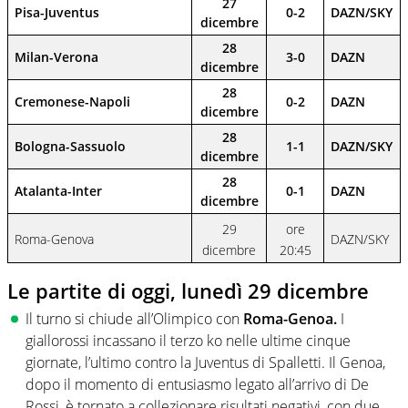
27
Pisa-Juventus
0-2
DAZN/SKY
dicembre
28
Milan-Verona
3-0
DAZN
dicembre
28
Cremonese-Napoli
0-2
DAZN
dicembre
28
Bologna-Sassuolo
1-1
DAZN/SKY
dicembre
28
Atalanta-Inter
0-1
DAZN
dicembre
29
ore
Roma-Genova
DAZN/SKY
dicembre
20:45
Le partite di oggi,
lunedì 29 dicembre
Il turno si chiude all’Olimpico con
Roma-Genoa.
I
giallorossi incassano il terzo ko nelle ultime cinque
giornate, l’ultimo contro la Juventus di Spalletti. Il Genoa,
dopo il momento di entusiasmo legato all’arrivo di De
Rossi, è tornato a collezionare risultati negativi, con due