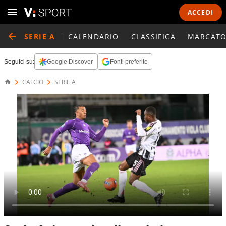
ACCEDI
SERIE A
CALENDARIO
CLASSIFICA
MARCATO
Seguici su:
Google Discover
Fonti preferite
CALCIO
SERIE A