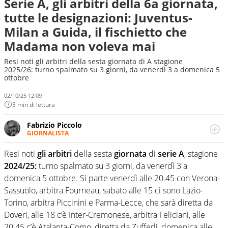
Serie A, gli arbitri della 6a giornata,
tutte le designazioni: Juventus-
Milan a Guida, il fischietto che
Madama non voleva mai
Resi noti gli arbitri della sesta giornata di A stagione
2025/26: turno spalmato su 3 giorni, da venerdì 3 a domenica 5
ottobre
02/10/25 12:09
3 min di lettura
Fabrizio Piccolo
GIORNALISTA
Nella sua carriera ha seguito numerose manifestazioni
sportive e collaborato con agenzie e testate. Esperienza,
Resi noti
gli arbitri
della sesta
giornata
di
serie A
, stagione
competenza, conoscenza e memoria storica. Si occupa
2024/25:
turno spalmato su 3 giorni, da venerdì 3 a
prevalentemente di calcio
domenica 5 ottobre. Si parte venerdì alle 20.45 con Verona-
Sassuolo, arbitra Fourneau, sabato alle 15 ci sono Lazio-
Torino, arbitra Piccinini e Parma-Lecce, che sarà diretta da
Doveri, alle 18 c’è Inter-Cremonese, arbitra Feliciani, alle
20.45 c’è Atalanta-Como, diretta da Zufferli, domenica alle