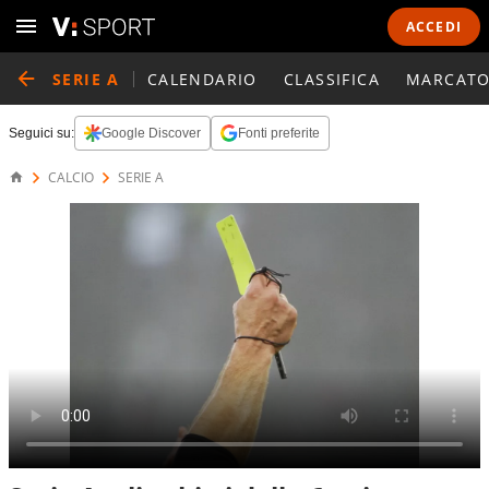
ACCEDI
SERIE A
CALENDARIO
CLASSIFICA
MARCATO
Seguici su:
Google Discover
Fonti preferite
CALCIO
SERIE A