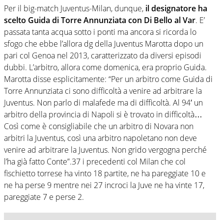
Per il big-match Juventus-Milan, dunque,
il designatore ha
scelto Guida di Torre Annunziata con Di Bello al Var
. E’
passata tanta acqua sotto i ponti ma ancora si ricorda lo
sfogo che ebbe l’allora dg della Juventus Marotta dopo un
pari col Genoa nel 2013, caratterizzato da diversi episodi
dubbi. L’arbitro, allora come domenica, era proprio Guida.
Marotta disse esplicitamente: “Per un arbitro come Guida di
Torre Annunziata ci sono difficoltà a venire ad arbitrare la
Juventus. Non parlo di malafede ma di difficoltà. Al 94′ un
arbitro della provincia di Napoli si è trovato in difficoltà…
Così come è consigliabile che un arbitro di Novara non
arbitri la Juventus, così una arbitro napoletano non deve
venire ad arbitrare la Juventus. Non grido vergogna perché
l’ha già fatto Conte”.37 i precedenti col Milan che col
fischietto torrese ha vinto 18 partite, ne ha pareggiate 10 e
ne ha perse 9 mentre nei 27 incroci la Juve ne ha vinte 17,
pareggiate 7 e perse 2.