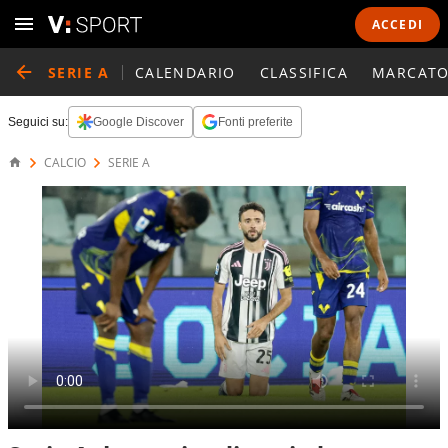
ACCEDI
SERIE A
CALENDARIO
CLASSIFICA
MARCATO
Seguici su:
Google Discover
Fonti preferite
CALCIO
SERIE A