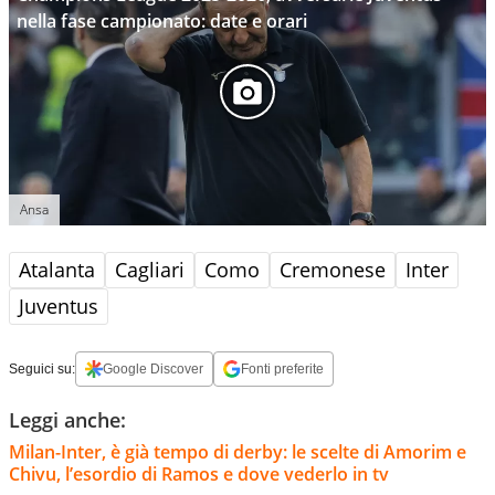
nella fase campionato: date e orari
Ansa
Atalanta
Cagliari
Como
Cremonese
Inter
Juventus
Seguici su:
Google Discover
Fonti preferite
Leggi anche:
Milan-Inter, è già tempo di derby: le scelte di Amorim e
Chivu, l’esordio di Ramos e dove vederlo in tv