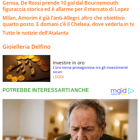
Genoa, De Rossi prende 10 gol dal Bournemouth:
figuraccia storica ed è allarme per il mercato di Lopez
Milan, Amorim è già l’anti-Allegri: altro che obiettivo
quarto posto. E domani c’è il Chelsea, dove vederla in tv
Tutte le notizie dell'Atalanta
Gioielleria Delfino
Investire in oro
L’oro torna protagonista tra gli investimenti
sicuri
LEGGI