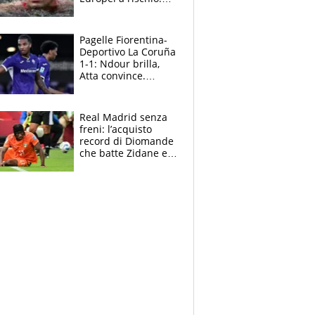
allenamenti fermi,
cosa succede
adesso
Pagelle Fiorentina-
Deportivo La Coruña
1-1: Ndour brilla,
Atta convince.
Pongracic rovina
tutto nel finale
Real Madrid senza
freni: l’acquisto
record di Diomande
che batte Zidane e
Ronaldo. Vinicius
rinnova: le cifre