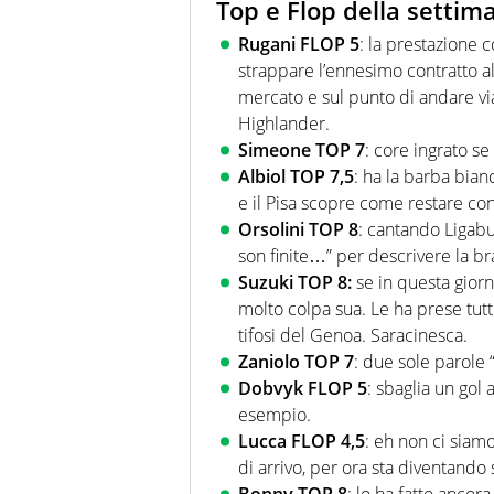
Top e Flop della settim
Rugani FLOP 5
: la prestazione 
strappare l’ennesimo contratto al
mercato e sul punto di andare via,
Highlander.
Simeone TOP 7
: core ingrato s
Albiol TOP 7,5
: ha la barba bian
e il Pisa scopre come restare co
Orsolini TOP 8
: cantando Ligab
son finite…” per descrivere la br
Suzuki TOP 8:
se in questa giorn
molto colpa sua. Le ha prese tutte
tifosi del Genoa. Saracinesca.
Zaniolo TOP 7
: due sole parole 
Dobvyk FLOP 5
: sbaglia un gol
esempio.
Lucca FLOP 4,5
: eh non ci siam
di arrivo, per ora sta diventando s
Bonny TOP 8
: lo ha fatto ancora