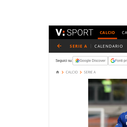
CALCIO
C
SERIE A
CALENDARIO
Seguici su:
Google Discover
Fonti pr
CALCIO
SERIE A