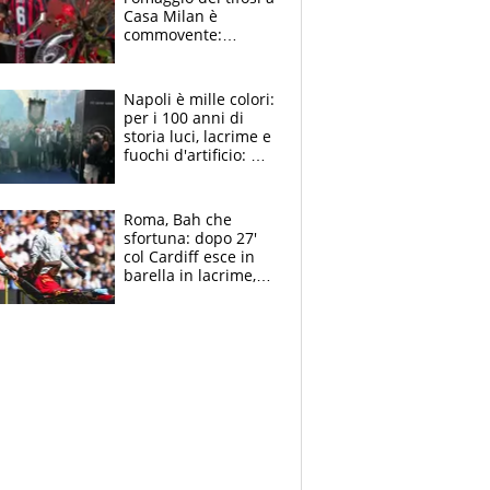
Casa Milan è
commovente:
maglie, bandiere,
sciarpe, lacrime e
bigliettini
Napoli è mille colori:
per i 100 anni di
storia luci, lacrime e
fuochi d'artificio: De
Laurentiis salta al
coro anti-Juve
Roma, Bah che
sfortuna: dopo 27'
col Cardiff esce in
barella in lacrime,
Dybala rigore da
schiaffi, i giallorossi
prendono 3 gol in
45'