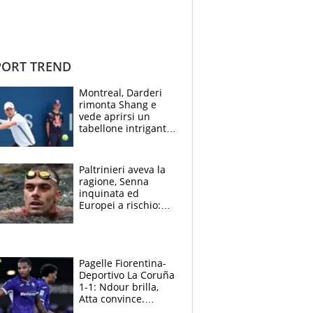
ORT TREND
Montreal, Darderi
rimonta Shang e
vede aprirsi un
tabellone intrigante:
"Penso solo a
Borges, ma sono
felice del mio livello"
Paltrinieri aveva la
ragione, Senna
inquinata ed
Europei a rischio:
allenamenti fermi,
cosa succede
adesso
Pagelle Fiorentina-
Deportivo La Coruña
1-1: Ndour brilla,
Atta convince.
Pongracic rovina