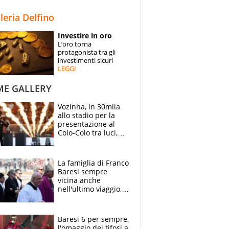
STORIE
lleria Delfino
SPECIALI
Investire in oro
L’oro torna
ESPERTI
protagonista tra gli
investimenti sicuri
LEGGI
CONTATTI
ME GALLERY
Vozinha, in 30mila
allo stadio per la
presentazione al
Colo-Colo tra luci,
spettacolo, elicotteri
e paracadutisti
La famiglia di Franco
Baresi sempre
vicina anche
nell'ultimo viaggio,
la moglie Maura, i
figli e i suoi cari
circondati
Baresi 6 per sempre,
dall'affetto dei tifosi
l'omaggio dei tifosi a