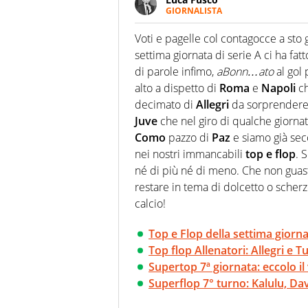
GIORNALISTA
Giornalista multimediale. Quan
spesso e volentieri finisce sul 
Voti e pagelle col contagocce a sto g
settima giornata di serie A ci ha fa
di parole infimo,
aBonn…ato
al gol
alto a dispetto di
Roma
e
Napoli
ch
decimato di
Allegri
da sorprendere 
Juve
che nel giro di qualche giornata
Como
pazzo di
Paz
e siamo già sec
nei nostri immancabili
top e flop
. 
né di più né di meno. Che non guast
restare in tema di dolcetto o scherz
calcio!
Top e Flop della settima giorna
Top flop Allenatori: Allegri e 
Supertop 7ª giornata: eccolo il
Superflop 7° turno: Kalulu, Dav