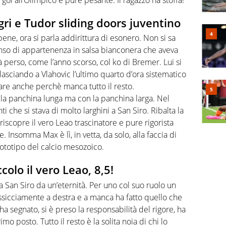
egri e Tudor sliding doors juventino
 bene, ora si parla addirittura di esonero. Non si sa
senso di appartenenza in salsa bianconera che aveva
rà perso, come l’anno scorso, col ko di Bremer. Lui si
asciando a Vlahovic l’ultimo quarto d’ora sistematico
re anche perchè manca tutto il resto.
 la panchina lunga ma con la panchina larga. Nel
i che si stava di molto larghini a San Siro. Ribalta la
iscopre il vero Leao trascinatore e pure rigorista
ve. Insomma Max è lì, in vetta, da solo, alla faccia di
 prototipo del calcio mesozoico.
colo il vero Leao, 8,5!
 San Siro da un’eternità. Per uno col suo ruolo un
assicciamente a destra e a manca ha fatto quello che
 ha segnato, si è preso la responsabilità del rigore, ha
rimo posto. Tutto il resto è la solita noia di chi lo