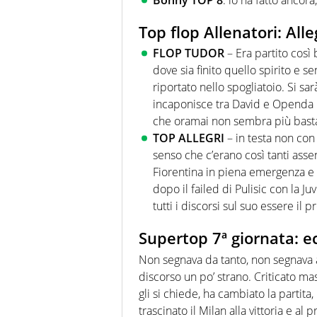
Top flop Allenatori: All
FLOP TUDOR
– Era partito così
dove sia finito quello spirito e 
riportato nello spogliatoio. Si sa
incaponisce tra David e Openda l
che oramai non sembra più basta
TOP ALLEGRI
– in testa non con
senso che c’erano così tanti assent
Fiorentina in piena emergenza e r
dopo il failed di Pulisic con la Ju
tutti i discorsi sul suo essere il
Supertop 7ª giornata: ec
Non segnava da tanto, non segnava a
discorso un po’ strano. Criticato m
gli si chiede, ha cambiato la partita,
trascinato il Milan alla vittoria e al p