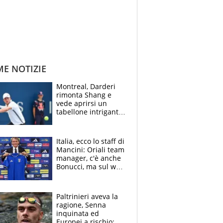
ME NOTIZIE
Montreal, Darderi
rimonta Shang e
vede aprirsi un
tabellone intrigante:
"Penso solo a
Borges, ma sono
felice del mio livello"
Italia, ecco lo staff di
Mancini: Oriali team
manager, c'è anche
Bonucci, ma sul web
infuria la polemica
Paltrinieri aveva la
ragione, Senna
inquinata ed
Europei a rischio: