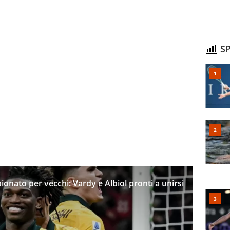
SP
onato per vecchi: Vardy e Albiol pronti a unirsi