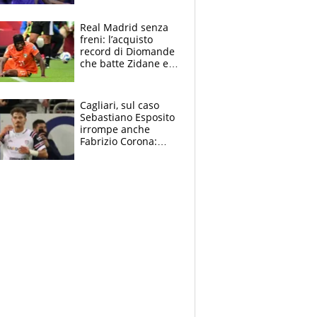
tutto nel finale
Real Madrid senza
freni: l’acquisto
record di Diomande
che batte Zidane e
Ronaldo. Vinicius
rinnova: le cifre
Cagliari, sul caso
Sebastiano Esposito
irrompe anche
Fabrizio Corona:
“Ecco cosa è
successo, ho le
prove”