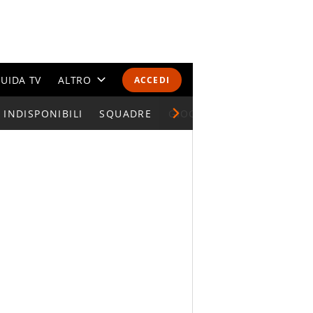
UIDA TV
ALTRO
ACCEDI
INDISPONIBILI
CALENDARI E CLASSIFICHE
SQUADRE
GIOCATORI SERIE A
ALTRI SPORT
MONDIALI 2026
OLIMPIADI
GOSSIP
LIFESTYLE