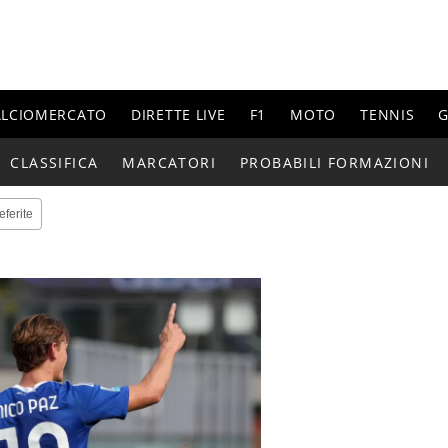
ALCIOMERCATO
DIRETTE LIVE
F1
MOTO
TENNIS
G
CLASSIFICA
MARCATORI
PROBABILI FORMAZIONI
eferite