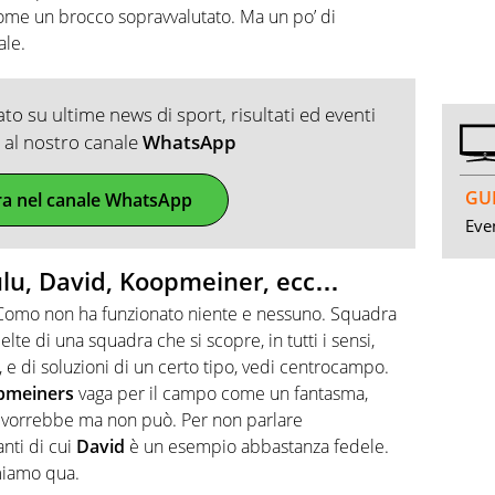
me un brocco sopravvalutato. Ma un po’ di
ale.
o su ultime news di sport, risultati ed eventi
ti al nostro canale
WhatsApp
GUI
ra nel canale WhatsApp
Even
lulu, David, Koopmeiner, ecc…
 Como non ha funzionato niente e nessuno. Squadra
celte di una squadra che si scopre, in tutti i sensi,
, e di soluzioni di un certo tipo, vedi centrocampo.
pmeiners
vaga per il campo come un fantasma,
vorrebbe ma non può. Per non parlare
nti di cui
David
è un esempio abbastanza fedele.
miamo qua.