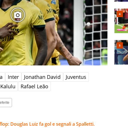
na
Inter
Jonathan David
Juventus
 Kalulu
Rafael Leão
eferite
lop: Douglas Luiz fa gol e segnali a Spalletti.