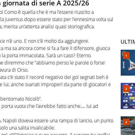
a giornata di serie A 2025/26
col Como è quella che è ma l’essere riuscito a
la Juventus dopo essere stato per l’ennesima volta sul
 merita un’attenta analisi quasi storiografica.
e ce n’è uno. E non c’è molto da aggiungere.
ULTI
ca ma sa ancora come si fa a fare il difensore, giuoca
n la porta immacolata. Sarà un caso? Eterno.
ue diremmo che “abbiamo perso le parole o forse
avura di Orso.
ata c’è stato il record negativo dei gol segnati beh è
 lui, anche svariati improperi da parte di giocatori e
“bentornato Nicolò”.
 a porta vuota che l’avrebbe fatto anche… lui ad
o, Napoli doveva essere una rampa di lancio, un punto
olo una salita invalicabile.
, gol all’Olimpico e pure pesante. Il ragazzo ha stoffa!