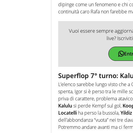
dipinge come un fenomeno e chi co
continuità caro Rafa non farebbe m
Vuoi essere sempre aggiornat
live? Iscrivi
Ent
Superflop 7° turno: Ka
L’elenco sarebbe lungo visto che a
spenta, Igor si è perso tra le mille s
priva di carattere, problema atavico
Kalulu
si perde Kempf sul gol,
Koo
Locatelli
ha perso la bussola,
Yildiz
dell’abbondanza “vuota” nei tre dava
Potremmo andare avanti ma ci fer