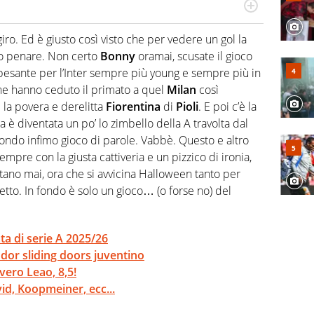
do si accendono i motori, lui sgasa, impenna, derapa. E
podio
iro. Ed è giusto così visto che per vedere un gol la
tto penare. Non certo
Bonny
oramai, scusate il gioco
 pesante per l’Inter sempre più young e sempre più in
e hanno ceduto il primato a quel
Milan
così
la povera e derelitta
Fiorentina
di
Pioli
. E poi c’è la
 è diventata un po’ lo zimbello della A travolta dal
ondo infimo gioco di parole. Vabbè. Questo e altro
Sempre con la giusta cattiveria e un pizzico di ironia,
ano mai, ora che si avvicina Halloween tanto per
etto. In fondo è solo un gioco… (o forse no) del
ta di serie A 2025/26
Tudor sliding doors juventino
 vero Leao, 8,5!
id, Koopmeiner, ecc...