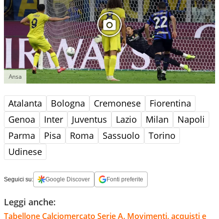
Ansa
Atalanta
Bologna
Cremonese
Fiorentina
Genoa
Inter
Juventus
Lazio
Milan
Napoli
Parma
Pisa
Roma
Sassuolo
Torino
Udinese
Seguici su:
Google Discover
Fonti preferite
Leggi anche:
Tabellone Calciomercato Serie A. Movimenti, acquisti e