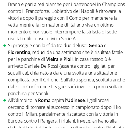
Brann e pari a reti bianche per i partenopei in Champions
contro il Francoforte. L’obiettivo del Napoli è ritrovare la
vittoria dopo il pareggio con il Como per mantenere la
vetta, mentre la formazione di Italiano vive un ottimo
momento e non vuole interrompere la striscia di sette
risultati utili consecutivi in Serie A.
Si prosegue con la sfida tra due deluse:
Genoa
e
Fiorentina
, reduci da una settimana che è risultata fatale
per le panchine di
Vieira
e
Pioli
. In casa rossoblù è
arrivato Daniele De Rossi (assente contro i gigliati per
squalifica), chiamato a dare una svolta a una situazione
complicata per il Grifone. Sull’altra sponda, scottata anche
dal ko in Conference League, sarà invece la prima volta in
panchina per Vanoli.
All’Olimpico la
Roma
ospita
l’Udinese
. I giallorossi
cercano di tornare al successo in campionato dopo il ko
contro il Milan, parzialmente riscattato con la vittoria in
Europa contro i Rangers. I friulani, invece, arrivano alla
sfida forti del brillante successo ottenuto contro l’Atalanta.