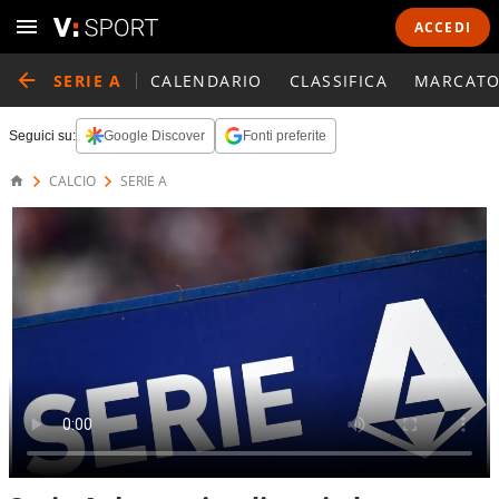
ACCEDI
SERIE A
CALENDARIO
CLASSIFICA
MARCATO
Seguici su:
Google Discover
Fonti preferite
CALCIO
SERIE A