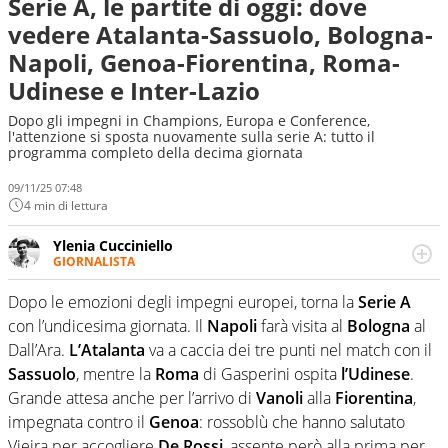
Serie A, le partite di oggi: dove
vedere Atalanta-Sassuolo, Bologna-
Napoli, Genoa-Fiorentina, Roma-
Udinese e Inter-Lazio
Dopo gli impegni in Champions, Europa e Conference,
l'attenzione si sposta nuovamente sulla serie A: tutto il
programma completo della decima giornata
09/11/25 07:48
4 min di lettura
Ylenia Cucciniello
GIORNALISTA
Appassionatissima di tutto lo sport: scrive di calcio
giocato ma non rinuncia allo sguardo sull'extra campo,
Dopo le emozioni degli impegni europei, torna la
Serie A
dove spesso si trovano risposte che il rettangolo verde
con l’undicesima giornata. Il
Napoli
farà visita al
Bologna
al
non riesce a restituire
Dall’Ara.
L’Atalanta
va a caccia dei tre punti nel match con il
Sassuolo
, mentre la
Roma
di Gasperini ospita
l’Udinese
.
Grande attesa anche per l’arrivo di
Vanoli
alla
Fiorentina
,
impegnata contro il
Genoa
: rossoblù che hanno salutato
Vieira per accogliere
De
Rossi
, assente però alla prima per