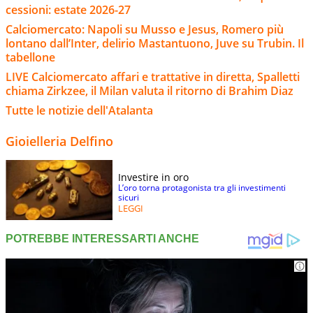
cessioni: estate 2026-27
Calciomercato: Napoli su Musso e Jesus, Romero più
lontano dall’Inter, delirio Mastantuono, Juve su Trubin. Il
tabellone
LIVE Calciomercato affari e trattative in diretta, Spalletti
chiama Zirkzee, il Milan valuta il ritorno di Brahim Diaz
Tutte le notizie dell'Atalanta
Gioielleria Delfino
Investire in oro
L’oro torna protagonista tra gli investimenti
sicuri
LEGGI