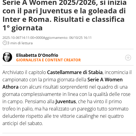
Serie A Women 2025/2026, si inizia
con il pari Juventus e la goleada di
Inter e Roma. Risultati e classifica
1° giornata
2025-10-06T14:11:00+0000
Aggiornamento:
06/10/25 16:11
3 min di lettura
Elisabetta D'Onofrio
GIORNALISTA E CONTENT CREATOR
Giornalista professionista dal 2007, scrive per curiosità
personale e necessità: soprattutto di calcio, di sport e dei
Archiviato il capitolo
Castellammare di Stabia
, incomincia il
suoi protagonisti, concedendosi innocenti evasioni
campionato con la prima giornata della
Serie A Women
nell'ambito della creazione di format. Un tempo ala
Athora
con alcuni risultati sorprendenti nel quadro di una
destra, oggi si sente a suo agio nel ruolo di libero. Cura
giornata complessivamente in linea con la qualità delle rose
una classifica riservata dei migliori 5 calciatori di sempre.
in campo. Pensiamo alla
Juventus
, che ha vinto il primo
trofeo in palio, ma ha realizzato un pareggio tutto sommato
deludente rispetto alle tre vittorie casalinghe nei quattro
anticipi del sabato.