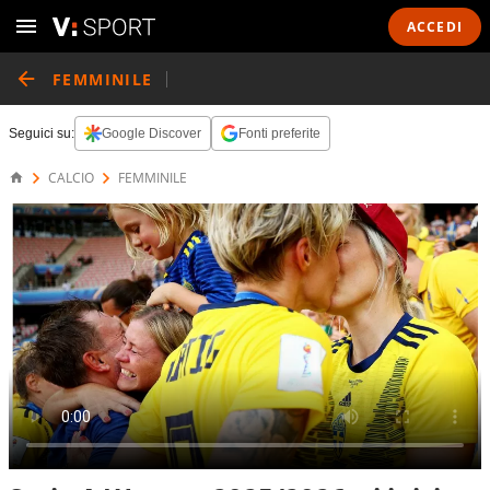
ACCEDI
FEMMINILE
Seguici su:
Google Discover
Fonti preferite
CALCIO
FEMMINILE