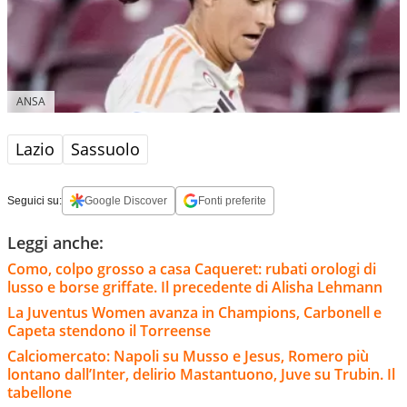
ANSA
Lazio
Sassuolo
Seguici su:
Google Discover
Fonti preferite
Leggi anche:
Como, colpo grosso a casa Caqueret: rubati orologi di
lusso e borse griffate. Il precedente di Alisha Lehmann
La Juventus Women avanza in Champions, Carbonell e
Capeta stendono il Torreense
Calciomercato: Napoli su Musso e Jesus, Romero più
lontano dall’Inter, delirio Mastantuono, Juve su Trubin. Il
tabellone