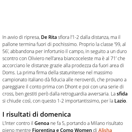
In avvio di ripresa,
De Rita
sfiora l’1-2 dalla distanza, ma il
pallone termina fuori di pochissimo. Proprio la classe ’99, al
56’, abbandona per infortunio il campo, in seguito a un duro
scontro con Oliviero nell’area biancoceleste ma è al 71’ che
accorciano le distanze grazie alla prodezza da fuori area di
Doms. La prima firma della statunitense nel massimo
campionato italiano dà fiducia alle neroverdi, che provano a
pareggiare il conto prima con Dhont e poi con una serie di
cross, ben gestiti però dalla retroguardia avversaria. La
sfida
si chiude così, con questo 1-2 importantissimo, per la
Lazio
.
I risultati di domenica
L’Inter contro il
Genoa
ne fa 5, portando a Milano risultato
pieno mentre
Fiorentina e Como Women
di
Alisha