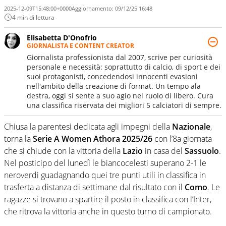
2025-12-09T15:48:00+0000
Aggiornamento:
09/12/25 16:48
4 min di lettura
Elisabetta D'Onofrio
GIORNALISTA E CONTENT CREATOR
Giornalista professionista dal 2007, scrive per curiosità
personale e necessità: soprattutto di calcio, di sport e dei
suoi protagonisti, concedendosi innocenti evasioni
nell'ambito della creazione di format. Un tempo ala
destra, oggi si sente a suo agio nel ruolo di libero. Cura
una classifica riservata dei migliori 5 calciatori di sempre.
Chiusa la parentesi dedicata agli impegni della
Nazionale
,
torna la
Serie A Women Athora 2025/26
con l’8a giornata
che si chiude con la vittoria della
Lazio
in casa del
Sassuolo
.
Nel posticipo del lunedì le biancocelesti superano 2-1 le
neroverdi guadagnando quei tre punti utili in classifica in
trasferta a distanza di settimane dal risultato con il
Como
. Le
ragazze si trovano a spartire il posto in classifica con l’Inter,
che ritrova la vittoria anche in questo turno di campionato.