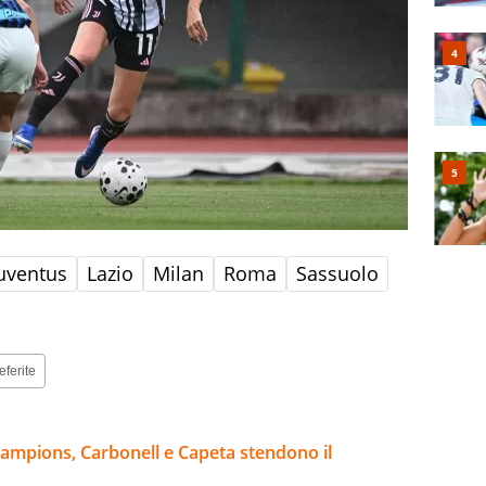
uventus
Lazio
Milan
Roma
Sassuolo
eferite
mpions, Carbonell e Capeta stendono il