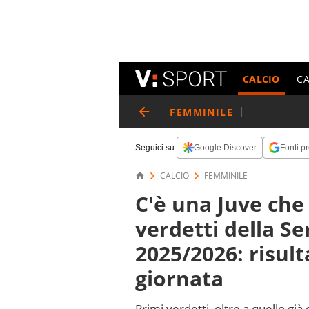
CALCIO
C
FEMMINILE
Seguici su:
Google Discover
Fonti pr
CALCIO
FEMMINILE
C'è una Juve che
verdetti della S
2025/2026: risulta
giornata
Primi verdetti, oltre a quello già