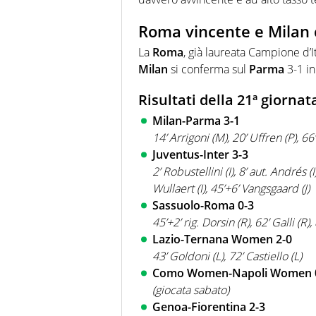
Roma vincente e Milan
La
Roma
, già laureata Campione d’It
Milan
si conferma sul
Parma
3-1 in
Risultati della 21ª giorn
Milan-Parma 3-1
14’ Arrigoni (M), 20’ Uffren (P), 
Juventus-Inter 3-3
2’ Robustellini (I), 8’ aut. Andrés (I
Wullaert (I), 45’+6’ Vangsgaard (J)
Sassuolo-Roma 0-3
45’+2’ rig. Dorsin (R), 62’ Galli (R),
Lazio-Ternana Women 2-0
43’ Goldoni (L), 72’ Castiello (L)
Como Women-Napoli Women 
(giocata sabato)
Genoa-Fiorentina 2-3