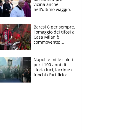
vicina anche
nell'ultimo viaggio,
la moglie Maura, i
figli e i suoi cari
circondati
Baresi 6 per sempre,
dall'affetto dei tifosi
l'omaggio dei tifosi a
Casa Milan è
commovente:
maglie, bandiere,
sciarpe, lacrime e
bigliettini
Napoli è mille colori:
per i 100 anni di
storia luci, lacrime e
fuochi d'artificio: De
Laurentiis salta al
coro anti-Juve