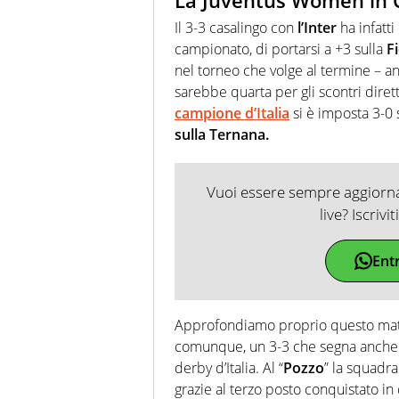
La Juventus Women in
Il 3-3 casalingo con
l’Inter
ha infatti
campionato, di portarsi a +3 sulla
F
nel torneo che volge al termine – an
sarebbe quarta per gli scontri diret
campione d’Italia
si è imposta 3-0 s
sulla Ternana.
Vuoi essere sempre aggiornat
live? Iscrivi
Ent
Approfondiamo proprio questo match
comunque, un 3-3 che segna anche 
derby d’Italia. Al “
Pozzo
” la squadra
grazie al terzo posto conquistato in