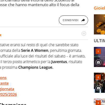
rosse che hanno mantenuto alto il focus della
Gioie
CONDIVIDI
R
2007, scrive per curiosità personale e necessità:
ULTI
 e dei suoi protagonisti, concedendosi innocenti evasioni
ettative erano sul resto di quel che sarebbe stato
format. Un tempo ala destra, oggi si sente a suo agio nel
iornata della
Serie A Women
, penultima giornata.
fica riservata dei migliori 5 calciatori di sempre.
ufficiale alla luce dei risultati del sabato – è arrivato,
 il terzo posto aritmetico per la
Juventus
, risultato
la prossima
Champions League.
ions
cente
giornata
 2025/2026