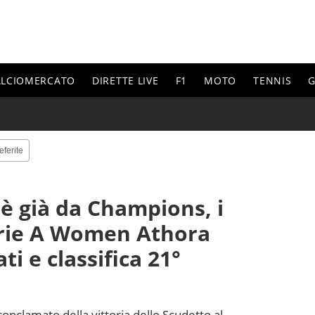
ALCIOMERCATO
DIRETTE LIVE
F1
MOTO
TENNIS
G
eferite
 è già da Champions, i
erie A Women Athora
ti e classifica 21°
 conclamato della vittoria dello Scudetto al