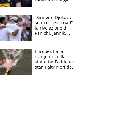
Europei. A sorpresa
torna Rychlicki
“Sinner e Djokovic
sono ossessionati”,
la rivelazione di
Panichi. Jannik,
ansia per il
ginocchio e il rischio
agli US Open
Europei, Italia
d’argento nella
staffetta: Taddeucci
star, Paltrinieri da
leggenda. Greg
svela la profezia di
Padre Pio