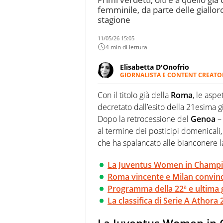
femminile, da parte delle giallo
stagione
11/05/26 15:05
4 min di lettura
Elisabetta D'Onofrio
GIORNALISTA E CONTENT CREATO
Giornalista professionista dal 
soprattutto di calcio, di sport
Con il titolo già della
Roma
, le asp
nell'ambito della creazione di 
decretato dall’esito della 21esima g
ruolo di libero. Cura una classi
Dopo la retrocessione del
Genoa
– 
al termine dei posticipi domenicali,
che ha spalancato alle bianconere 
La Juventus Women in Champ
Roma vincente e Milan convin
Programma della 22ª e ultima 
La classifica di Serie A Athora