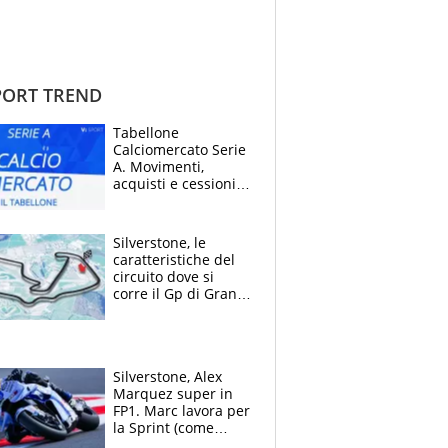
ORT TREND
Tabellone
Calciomercato Serie
A. Movimenti,
acquisti e cessioni:
estate 2026-27
Silverstone, le
caratteristiche del
circuito dove si
corre il Gp di Gran
Bretagna del
Motomondiale
Silverstone, Alex
Marquez super in
FP1. Marc lavora per
la Sprint (come
Martin), bene