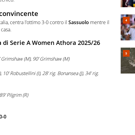
 convincente
alia, centra l’ottimo 3-0 contro il
Sassuolo
mentre il
 casa.
ata di Serie A Women Athora 2025/26
66’ Grimshaw (M), 90’ Grimshaw (M)
), 10’ Robustellini (I), 28’ rig. Bonansea (J), 34’ rig.
 89’ Pilgrim (R)
0-0