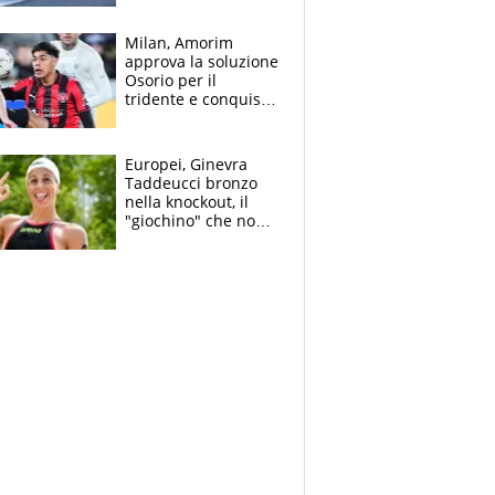
Bezzecchi
Milan, Amorim
approva la soluzione
Osorio per il
tridente e conquista
Jashari: la frecciata
dello svizzero all'ex
Allegri
Europei, Ginevra
Taddeucci bronzo
nella knockout, il
"giochino" che non
le piace: "La Senna?
Oggi era pulita"