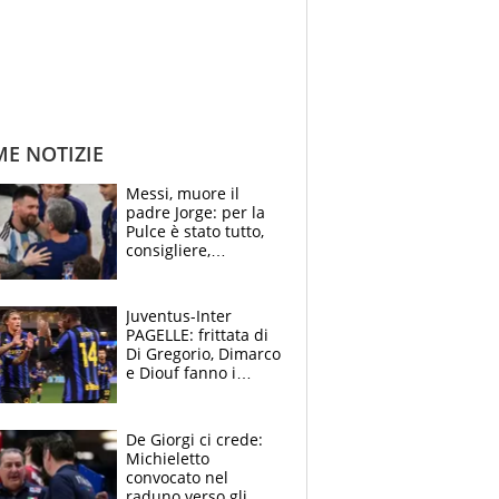
ME NOTIZIE
Messi, muore il
padre Jorge: per la
Pulce è stato tutto,
consigliere,
manager, amico e
capofamiglia
Juventus-Inter
PAGELLE: frittata di
Di Gregorio, Dimarco
e Diouf fanno i
bianconeri piccoli
piccoli, Ylildiz
scompare, Kolo fa
De Giorgi ci crede:
sperare
Michieletto
convocato nel
raduno verso gli