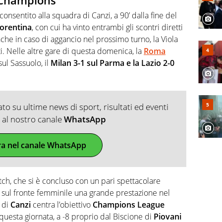
 Champions
 consentito alla squadra di Canzi, a 90’ dalla fine del
iorentina
, con cui ha vinto entrambi gli scontri diretti
che in caso di aggancio nel prossimo turno, la Viola
ti. Nelle altre gare di questa domenica, la
Roma
ul Sassuolo, il
Milan 3-1 sul Parma e la Lazio 2-0
o su ultime news di sport, risultati ed eventi
ti al nostro canale
WhatsApp
ra nel canale WhatsApp
, che si è concluso con un pari spettacolare
sul fronte femminile una grande prestazione nel
 di
Canzi
centra l’obiettivo
Champions League
 questa giornata, a -8 proprio dal Biscione di
Piovani