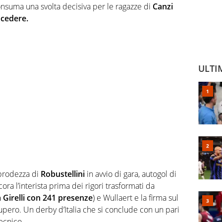
onsuma una svolta decisiva per le ragazze di
Canzi
 cedere.
ULTI
prodezza di
Robustellini
in avvio di gara, autogol di
ra l’interista prima dei rigori trasformati da
a Girelli con 241 presenze
) e Wullaert e la firma sul
cupero. Un derby d’Italia che si conclude con un pari
ecnico.