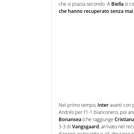
che si piazza secondo. A
Biella
si c
che hanno recuperato senza mai
Nel primo tempo,
Inter
avanti con 
Andrés per l’1-1 bianconero, poi anco
Bonansea
(che raggiunge
Cristian
3-3 di
Vangsgaard
, arrivato nel re
davvero avvincente e ad alto tasso t