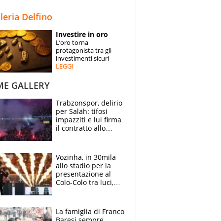
STORIE
lleria Delfino
SPECIALI
Investire in oro
L’oro torna
ESPERTI
protagonista tra gli
investimenti sicuri
LEGGI
CONTATTI
ME GALLERY
Trabzonspor, delirio
per Salah: tifosi
impazziti e lui firma
il contratto allo
stadio
Vozinha, in 30mila
allo stadio per la
presentazione al
Colo-Colo tra luci,
spettacolo, elicotteri
e paracadutisti
La famiglia di Franco
Baresi sempre