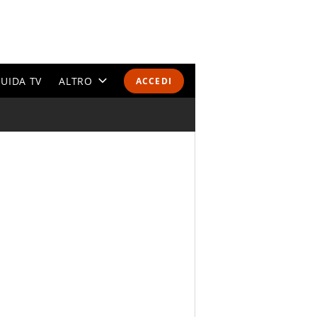
UIDA TV
ALTRO
ACCEDI
CALENDARI E CLASSIFICHE
ALTRI SPORT
MONDIALI 2026
OLIMPIADI
GOSSIP
LIFESTYLE