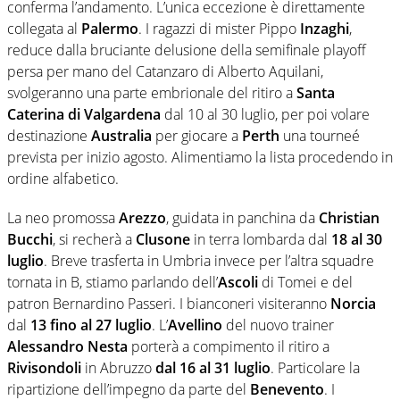
conferma l’andamento. L’unica eccezione è direttamente
collegata al
Palermo
. I ragazzi di mister Pippo
Inzaghi
,
reduce dalla bruciante delusione della semifinale playoff
persa per mano del Catanzaro di Alberto Aquilani,
svolgeranno una parte embrionale del ritiro a
Santa
Caterina di Valgardena
dal 10 al 30 luglio, per poi volare
destinazione
Australia
per giocare a
Perth
una tourneé
prevista per inizio agosto. Alimentiamo la lista procedendo in
ordine alfabetico.
La neo promossa
Arezzo
, guidata in panchina da
Christian
Bucchi
, si recherà a
Clusone
in terra lombarda dal
18 al 30
luglio
. Breve trasferta in Umbria invece per l’altra squadre
tornata in B, stiamo parlando dell’
Ascoli
di Tomei e del
patron Bernardino Passeri. I bianconeri visiteranno
Norcia
dal
13 fino al 27 luglio
. L’
Avellino
del nuovo trainer
Alessandro Nesta
porterà a compimento il ritiro a
Rivisondoli
in Abruzzo
dal 16 al 31 luglio
. Particolare la
ripartizione dell’impegno da parte del
Benevento
. I