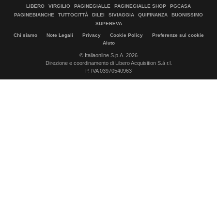
LIBERO
VIRGILIO
PAGINEGIALLE
PAGINEGIALLE SHOP
PGCASA
PAGINEBIANCHE
TUTTOCITTÀ
DILEI
SIVIAGGIA
QUIFINANZA
BUONISSIMO
SUPEREVA
Chi siamo
Note Legali
Privacy
Cookie Policy
Preferenze sui cookie
Aiuto
© Italiaonline S.p.A. 2026
Direzione e coordinamento di Libero Acquisition S.á r.l.
P. IVA 03970540963