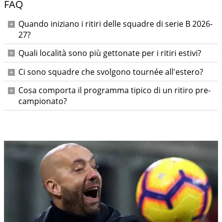
FAQ
Quando iniziano i ritiri delle squadre di serie B 2026-
27?
I ritiri iniziano nella prima metà di luglio con date variabili:
Quali località sono più gettonate per i ritiri estivi?
alcune squadre partono già dai primi giorni, altre
Il Trentino e le località di montagna sono tra le più scelte
organizzano sessioni a metà o fine mese.
Ci sono squadre che svolgono tournée all'estero?
per aria pulita e tranquillità; compaiono anche sedi in
Sì: per esempio il Palermo farà una parte del ritiro in
Abruzzo, Lombardia e Val d'Aosta.
Cosa comporta il programma tipico di un ritiro pre-
Australia, con una tournée prevista a Perth all'inizio di
campionato?
agosto.
Doppie sedute di allenamento, esercizi atletici a secco,
lavoro tecnico-tattico, routine alimentare e recupero: tutto
mirato a preparare la stagione agonistica.