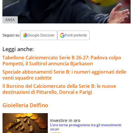
ANSA
Seguici su:
Google Discover
Fonti preferite
Leggi anche:
Tabellone Calciomercato Serie B 26-27: Padova colpo
Pompetti, il Sudtirol annuncia Bjarkason
Speciale abbonamenti Serie B: i numeri aggiornati delle
venti squadre cadette
Il Borsino del Calciomercato della Serie B: le nuove
destinazioni di Pittarello, Dorval e Parigi
Gioielleria Delfino
Investire in oro
L’oro torna protagonista tra gli investimenti
sicuri