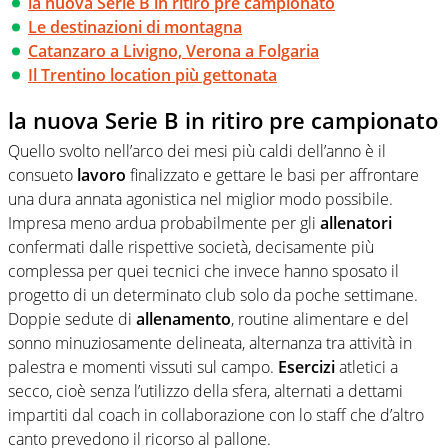
la nuova Serie B in ritiro pre campionato
Le destinazioni di montagna
Catanzaro a Livigno, Verona a Folgaria
Il Trentino location più gettonata
la nuova Serie B in ritiro pre campionato
Quello svolto nell’arco dei mesi più caldi dell’anno è il
consueto
lavoro
finalizzato e gettare le basi per affrontare
una dura annata agonistica nel miglior modo possibile.
Impresa meno ardua probabilmente per gli
allenatori
confermati dalle rispettive società, decisamente più
complessa per quei tecnici che invece hanno sposato il
progetto di un determinato club solo da poche settimane.
Doppie sedute di
allenamento
, routine alimentare e del
sonno minuziosamente delineata, alternanza tra attività in
palestra e momenti vissuti sul campo.
Esercizi
atletici a
secco, cioè senza l’utilizzo della sfera, alternati a dettami
impartiti dal coach in collaborazione con lo staff che d’altro
canto prevedono il ricorso al pallone.