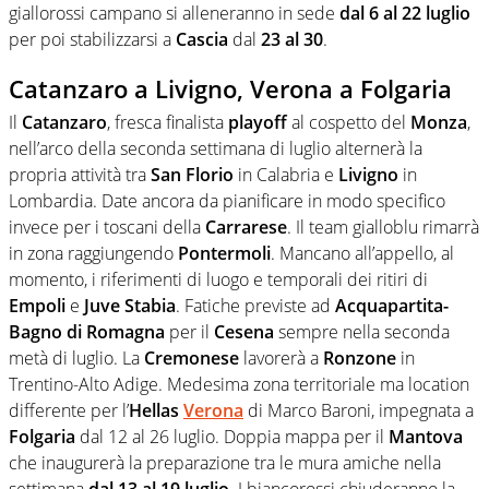
giallorossi campano si alleneranno in sede
dal 6 al 22 luglio
per poi stabilizzarsi a
Cascia
dal
23 al 30
.
Catanzaro a Livigno, Verona a Folgaria
Il
Catanzaro
, fresca finalista
playoff
al cospetto del
Monza
,
nell’arco della seconda settimana di luglio alternerà la
propria attività tra
San Florio
in Calabria e
Livigno
in
Lombardia. Date ancora da pianificare in modo specifico
invece per i toscani della
Carrarese
. Il team gialloblu rimarrà
in zona raggiungendo
Pontermoli
. Mancano all’appello, al
momento, i riferimenti di luogo e temporali dei ritiri di
Empoli
e
Juve Stabia
. Fatiche previste ad
Acquapartita-
Bagno di Romagna
per il
Cesena
sempre nella seconda
metà di luglio. La
Cremonese
lavorerà a
Ronzone
in
Trentino-Alto Adige. Medesima zona territoriale ma location
differente per l’
Hellas
Verona
di Marco Baroni, impegnata a
Folgaria
dal 12 al 26 luglio. Doppia mappa per il
Mantova
che inaugurerà la preparazione tra le mura amiche nella
settimana
dal 13 al 19 luglio
. I biancorossi chiuderanno la