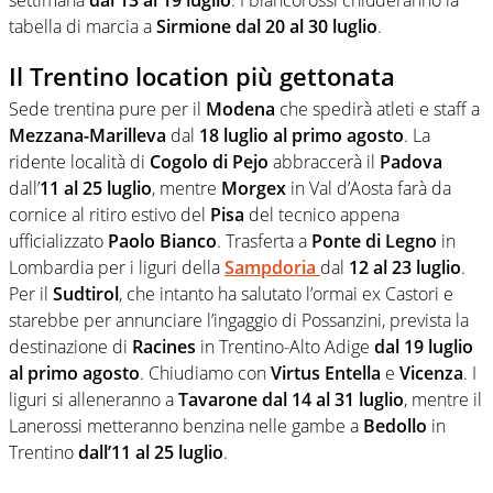
tabella di marcia a
Sirmione
dal 20 al 30 luglio
.
Il Trentino location più gettonata
Sede trentina pure per il
Modena
che spedirà atleti e staff a
Mezzana-Marilleva
dal
18 luglio al primo agosto
. La
ridente località di
Cogolo di Pejo
abbraccerà il
Padova
dall’
11 al 25 luglio
, mentre
Morgex
in Val d’Aosta farà da
cornice al ritiro estivo del
Pisa
del tecnico appena
ufficializzato
Paolo Bianco
. Trasferta a
Ponte di Legno
in
Lombardia per i liguri della
Sampdoria
dal
12 al 23 luglio
.
Per il
Sudtirol
, che intanto ha salutato l’ormai ex Castori e
starebbe per annunciare l’ingaggio di Possanzini, prevista la
destinazione di
Racines
in Trentino-Alto Adige
dal 19 luglio
al primo agosto
. Chiudiamo con
Virtus Entella
e
Vicenza
. I
liguri si alleneranno a
Tavarone
dal 14 al 31 luglio
, mentre il
Lanerossi metteranno benzina nelle gambe a
Bedollo
in
Trentino
dall’11 al 25 luglio
.