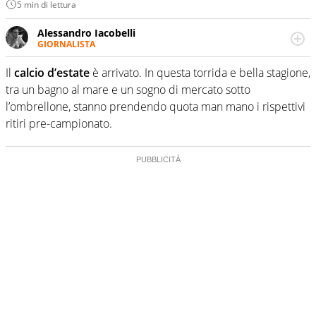
5 min di lettura
Alessandro Iacobelli
GIORNALISTA
Classe 1994. Giornalista pubblicista dal 2016. Si occupa
principalmente di calcio, basket, volley e ciclismo.
Il
calcio d’estate
è arrivato. In questa torrida e bella stagione,
tra un bagno al mare e un sogno di mercato sotto
l’ombrellone, stanno prendendo quota man mano i rispettivi
ritiri pre-campionato.