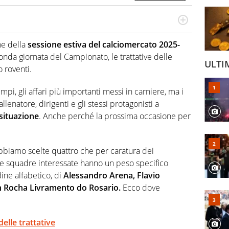
o ma umbro d'adozione. Scrive di calcio e di basket dai
lo sport in ogni suo aspetto: storico, tecnico, tattico ed
ne della
sessione estiva del calciomercato 2025-
conda giornata del Campionato, le trattative delle
ULTI
 roventi.
pi, gli affari più importanti messi in carniere, ma i
enatore, dirigenti e gli stessi protagonisti a
situazione
. Anche perché la prossima occasione per
 abbiamo scelte quattro che per caratura dei
lle squadre interessate hanno un peso specifico
ine alfabetico, di
Alessandro Arena, Flavio
on Rocha Livramento do Rosario.
Ecco dove
elle trattative