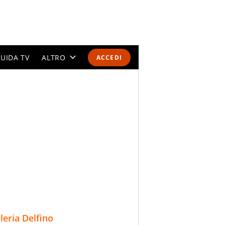
UIDA TV
ALTRO
ACCEDI
CALENDARI E CLASSIFICHE
ALTRI SPORT
MONDIALI 2026
OLIMPIADI
GOSSIP
LIFESTYLE
lleria Delfino