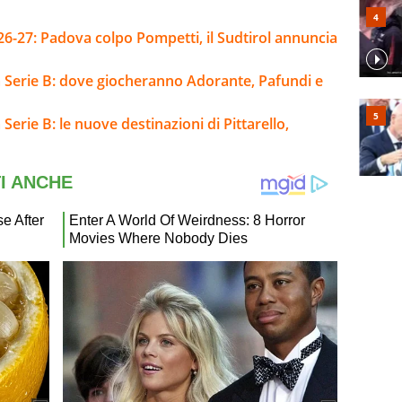
26-27: Padova colpo Pompetti, il Sudtirol annuncia
la Serie B: dove giocheranno Adorante, Pafundi e
Serie B: le nuove destinazioni di Pittarello,