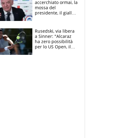
accerchiato ormai, la
mossa del
presidente, il giallo
dimissioni e la verità
sulla telefonata a
Trump
Rusedski, via libera
a Sinner: "Alcaraz
ha zero possibilità
per lo US Open, il
2026 forse è gà
finito per lui"