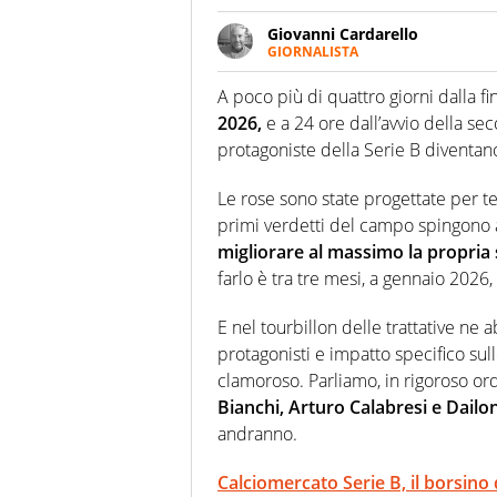
Giovanni Cardarello
GIORNALISTA
Giornalista pubblicista, roman
primi Anni Ottanta, raccontando 
A poco più di quattro giorni dalla fi
economico.
2026,
e a 24 ore dall’avvio della se
protagoniste della Serie B diventano
Le rose sono state progettate per tem
primi verdetti del campo spingono all
migliorare al massimo la propria 
farlo è tra tre mesi, a gennaio 2026,
E nel tourbillon delle trattative ne
protagonisti e impatto specifico su
clamoroso. Parliamo, in rigoroso ord
Bianchi, Arturo Calabresi e Dail
andranno.
Calciomercato Serie B, il borsino d