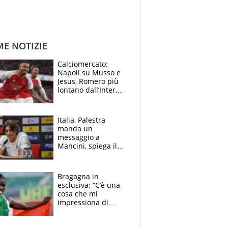
ME NOTIZIE
Calciomercato:
Napoli su Musso e
Jesus, Romero più
lontano dall’Inter,
delirio Mastantuono,
Juve su Trubin. Il
tabellone
Italia, Palestra
manda un
messaggio a
Mancini, spiega il
motivo del no
all’Inter e lancia
l'alleanza con
Bragagna in
Donnarumma
esclusiva: “C’è una
cosa che mi
impressiona di
Doualla. Jacobs?
Ecco come è rinato”.