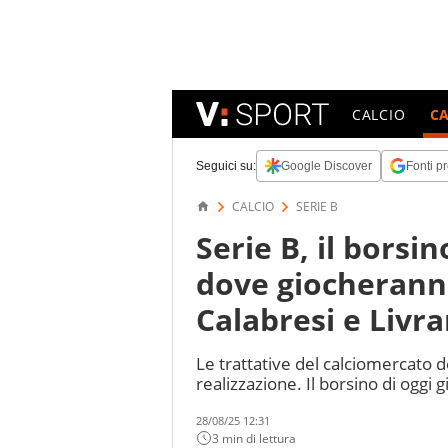
CALCIO
C
Seguici su:
Google Discover
Fonti pr
CALCIO
SERIE B
Serie B, il borsi
dove giocherann
Calabresi e Liv
Le trattative del calciomercato d
realizzazione. Il borsino di oggi
28/08/25 12:31
3 min di lettura