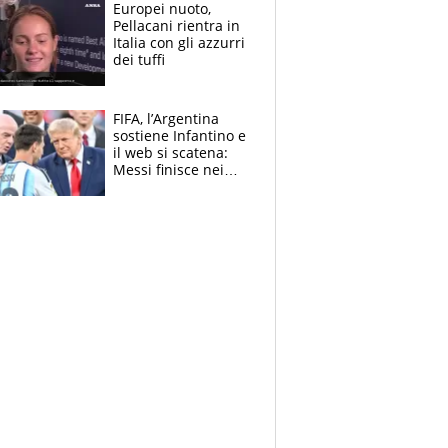
E svela la sorpresa
Europei nuoto,
agli Europei
Pellacani rientra in
Italia con gli azzurri
dei tuffi
FIFA, l’Argentina
sostiene Infantino e
il web si scatena:
Messi finisce nei
meme, la Seleccion
travolta dalle
polemiche