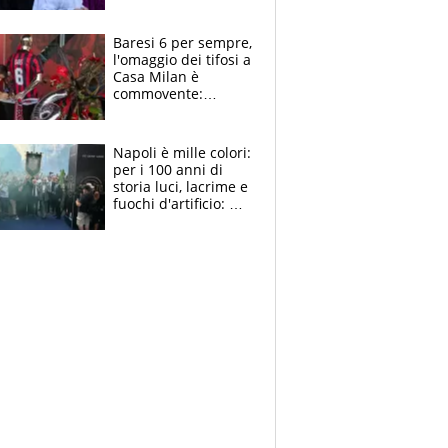
la moglie Maura, i
figli e i suoi cari
circondati
Baresi 6 per sempre,
dall'affetto dei tifosi
l'omaggio dei tifosi a
Casa Milan è
commovente:
maglie, bandiere,
sciarpe, lacrime e
bigliettini
Napoli è mille colori:
per i 100 anni di
storia luci, lacrime e
fuochi d'artificio: De
Laurentiis salta al
coro anti-Juve