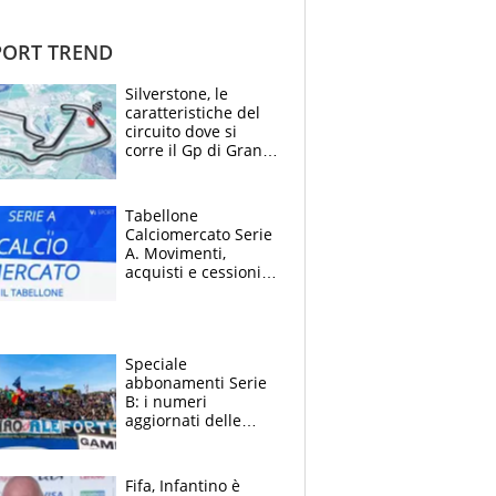
ORT TREND
Silverstone, le
caratteristiche del
circuito dove si
corre il Gp di Gran
Bretagna del
Motomondiale
Tabellone
Calciomercato Serie
A. Movimenti,
acquisti e cessioni:
estate 2026-27
Speciale
abbonamenti Serie
B: i numeri
aggiornati delle
venti squadre
cadette
Fifa, Infantino è