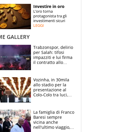
STORIE
Investire in oro
L’oro torna
SPECIALI
protagonista tra gli
investimenti sicuri
LEGGI
ESPERTI
ME GALLERY
CONTATTI
Trabzonspor, delirio
per Salah: tifosi
impazziti e lui firma
il contratto allo
stadio
Vozinha, in 30mila
allo stadio per la
presentazione al
Colo-Colo tra luci,
spettacolo, elicotteri
e paracadutisti
La famiglia di Franco
Baresi sempre
vicina anche
nell'ultimo viaggio,