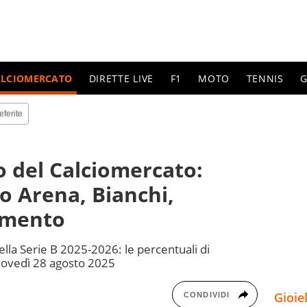
ALCIOMERCATO
DIRETTE LIVE
F1
MOTO
TENNIS
G
eferite
no del Calciomercato:
o Arena, Bianchi,
ramento
ella Serie B 2025-2026: le percentuali di
 giovedì 28 agosto 2025
Gioie
CONDIVIDI