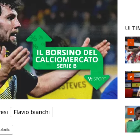
ULTI
resi
Flavio bianchi
eferite