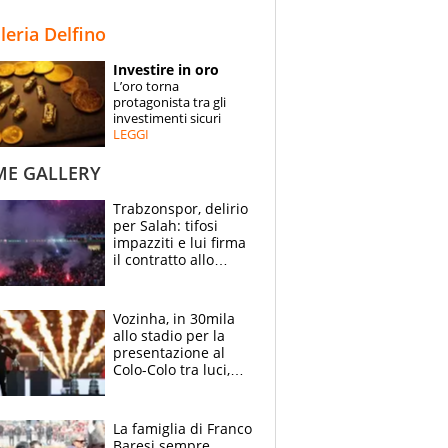
STORIE
lleria Delfino
SPECIALI
Investire in oro
L’oro torna
ESPERTI
protagonista tra gli
investimenti sicuri
LEGGI
CONTATTI
ME GALLERY
Trabzonspor, delirio
per Salah: tifosi
impazziti e lui firma
il contratto allo
stadio
Vozinha, in 30mila
allo stadio per la
presentazione al
Colo-Colo tra luci,
spettacolo, elicotteri
e paracadutisti
La famiglia di Franco
Baresi sempre