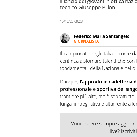
il lancio dei giovani in ottica na
tecnico Giuseppe Pillon
15/10/25 09:28
Federico Maria Santangelo
GIORNALISTA
Lucano, classe 1995 e giornali
umanistico a quella per il calc
Il campionato degli italiani, come d
continua a sfornare talenti che con 
fondamentali della Nazionale nei dive
Dunque
, l’approdo in cadetteria 
professionale e sportiva del sing
frontiere più alte, ma è soprattutt
lunga, impegnativa e altamente alle
Vuoi essere sempre aggiornat
live? Iscrivi