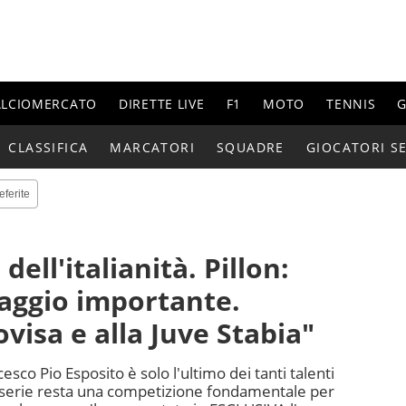
ALCIOMERCATO
DIRETTE LIVE
F1
MOTO
TENNIS
G
CLASSIFICA
MARCATORI
SQUADRE
GIOCATORI SE
eferite
 dell'italianità. Pillon:
aggio importante.
visa e alla Juve Stabia"
cesco Pio Esposito è solo l'ultimo dei tanti talenti
a serie resta una competizione fondamentale per