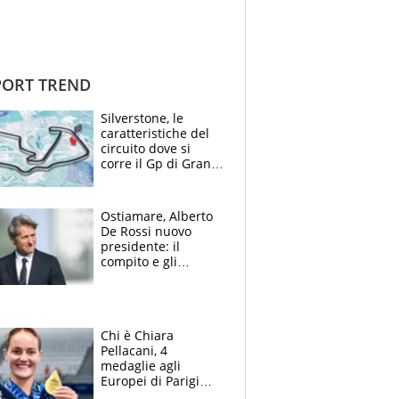
ORT TREND
Silverstone, le
caratteristiche del
circuito dove si
corre il Gp di Gran
Bretagna del
Motomondiale
Ostiamare, Alberto
De Rossi nuovo
presidente: il
compito e gli
obiettivi ricevuti dal
figlio Daniele
Chi è Chiara
Pellacani, 4
medaglie agli
Europei di Parigi
2026, papà