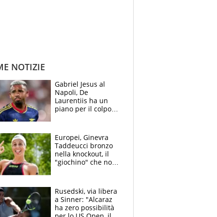
ME NOTIZIE
Gabriel Jesus al
Napoli, De
Laurentiis ha un
piano per il colpo
Champions: vendere
Lukaku, Lang e
Lucca
Europei, Ginevra
Taddeucci bronzo
nella knockout, il
"giochino" che non
le piace: "La Senna?
Oggi era pulita"
Rusedski, via libera
a Sinner: "Alcaraz
ha zero possibilità
per lo US Open, il