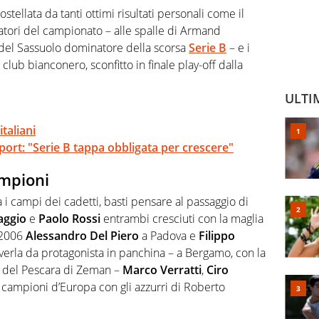
ostellata da tanti ottimi risultati personali come il
atori del campionato – alle spalle di Armand
del Sassuolo dominatore della scorsa
Serie B
– e i
 club bianconero, sconfitto in finale play-off dalla
ULTI
taliani
Sport: "Serie B tappa obbligata per crescere"
ampioni
ra i campi dei cadetti, basti pensare al passaggio di
aggio
e
Paolo Rossi
entrambi cresciuti con la maglia
 2006
Alessandro Del Piero
a Padova e
Filippo
iverla da protagonista in panchina – a Bergamo, con la
sse del Pescara di Zeman –
Marco
Verratti
,
Ciro
 campioni d’Europa con gli azzurri di Roberto