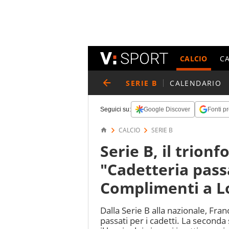
CALCIO
C
SERIE B
CALENDARIO
Seguici su:
Google Discover
Fonti pr
CALCIO
SERIE B
Serie B, il trionfo
"Cadetteria pass
Complimenti a Lo
Dalla Serie B alla nazionale, Fran
passati per i cadetti. La second