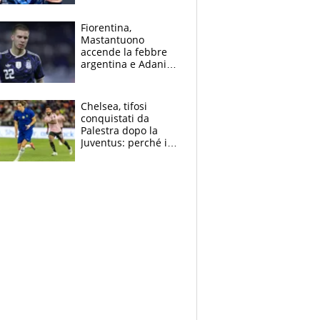
Giampaolo
giornalista, mamma
Fiorentina,
insegnante e il
Mastantuono
fratello calciatore
accende la febbre
argentina e Adani
impazzisce. Ma
Antognoni ‘rovina la
festa’ a Commisso
Chelsea, tifosi
conquistati da
Palestra dopo la
Juventus: perché i
fan dei Blues sono
pazzi dell’azzurro