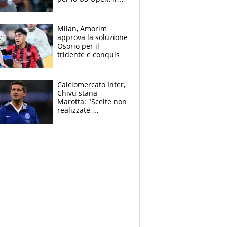
2026 forse è gà
finito per lui"
Milan, Amorim
approva la soluzione
Osorio per il
tridente e conquista
Jashari: la frecciata
dello svizzero all'ex
Allegri
Calciomercato Inter,
Chivu stana
Marotta: "Scelte non
realizzate,
dobbiamo
completare la
squadra"