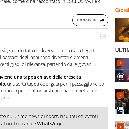
zionale, come c'ha raccontato in ESCLUSIVA l'ex
Gioie
CONDIVIDI
sta pubblicista. Unisce la passione per il mondo
ULTI
io, osservandolo da ogni sua angolazione.
a slogan adottato da diverso tempo dalla Lega B,
il passare degli anni sono diventati elementi
rsi gradi di rilevanza, partendo dalle giovanili.
diviene una tappa chiave della crescita
olo
, una sorta tappa obbligata per il passaggio verso
o un modo per confrontarsi con una competizione
nante.
o su ultime news di sport, risultati ed eventi
ti al nostro canale
WhatsApp