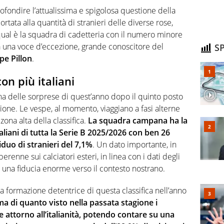
fondire l’attualissima e spigolosa questione della
ortata alla quantità di stranieri delle diverse rose,
ual è la squadra di cadetteria con il numero minore
da una voce d’eccezione, grande conoscitore del
SP
pe Pillon
.
on più italiani
na delle sorprese di quest’anno dopo il quinto posto
agione. Le vespe, al momento, viaggiano a fasi alterne
zona alta della classifica.
La squadra campana ha la
aliani di tutta la Serie B 2025/2026 con ben 26
iduo di stranieri del 7,1%
. Un dato importante, in
enne sui calciatori esteri, in linea con i dati degli
una fiducia enorme verso il contesto nostrano.
la formazione detentrice di questa classifica nell’anno
a di quanto visto nella passata stagione i
attorno all’italianità, potendo contare su una