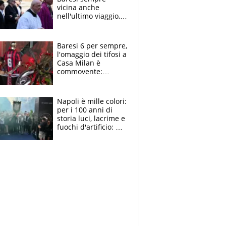
vicina anche
nell'ultimo viaggio,
la moglie Maura, i
figli e i suoi cari
circondati
Baresi 6 per sempre,
dall'affetto dei tifosi
l'omaggio dei tifosi a
Casa Milan è
commovente:
maglie, bandiere,
sciarpe, lacrime e
bigliettini
Napoli è mille colori:
per i 100 anni di
storia luci, lacrime e
fuochi d'artificio: De
Laurentiis salta al
coro anti-Juve