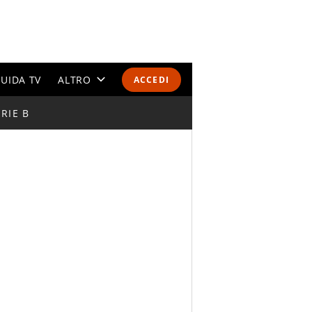
UIDA TV
ALTRO
ACCEDI
RIE B
CALENDARI E CLASSIFICHE
ALTRI SPORT
MONDIALI 2026
OLIMPIADI
GOSSIP
LIFESTYLE