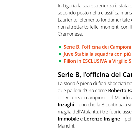
In Liguria la sua esperienza è stata c
secondo posto nella classifica marc
Laurienté, elemento fondamentale 
non altrettanto felici momenti con il
Cremonese.
Serie B, l'officina dei Campioni
Juve Stabia la squadra con più i
Pillon in ESCLUSIVA a Virgilio 
Serie B, l’officina dei C
La storia è piena di fiori sbocciati t
due palloni d’Oro come
Roberto B
del Vicenza, i campioni del Mondo
Inzaghi
– uno che la B continua a v
maglia dell’Atalanta, i tre fuoricla
Immobile
e
Lorenzo Insigne
– poi
Mancini.