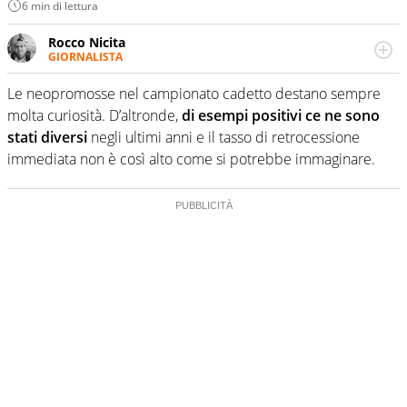
6 min di lettura
Rocco Nicita
GIORNALISTA
Classe 1996. Collabora con varie testate e blog online.
Conduce un podcast dedicato interamente alla Serie B.
Le neopromosse nel campionato cadetto destano sempre
molta curiosità. D’altronde,
di esempi positivi ce ne sono
stati diversi
negli ultimi anni e il tasso di retrocessione
immediata non è così alto come si potrebbe immaginare.