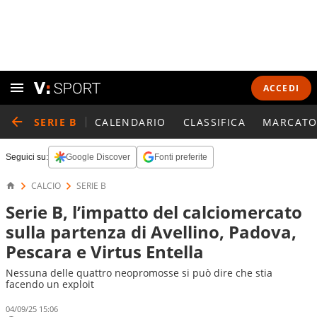
ACCEDI
SERIE B
CALENDARIO
CLASSIFICA
MARCATO
Seguici su:
Google Discover
Fonti preferite
CALCIO
SERIE B
Serie B, l’impatto del calciomercato
sulla partenza di Avellino, Padova,
Pescara e Virtus Entella
Nessuna delle quattro neopromosse si può dire che stia
facendo un exploit
04/09/25 15:06