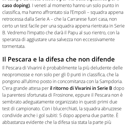
caso doping)
. I veneti al momento hanno un solo punto in
classifica, ma hanno affrontato sia l’Empoli – squadra appena
retrocessa dalla Serie A – che la Carrarese fuori casa, non
certo un test facile per una squadra appena rientrata in Serie
B. Vedremo l’impatto che darà il Papu al suo rientro, con la
speranza di aggiustare una salvezza non eccessivamente
tormentata.
Il Pescara e la difesa che non difende
Il Pescara di Vivarini è probabilmente la più deludente delle
neopromosse e non solo per gli 0 punti in classifica, che la
pongono all’ultimo posto in concomitanza con la Sampdoria.
C’era grande attesa per
il ritorno di Vivarini in Serie B
dopo
la parentesi sfortunata di Frosinone, eppure il Pescara non è
sembrato adeguatamente organizzato in questi primi due
test di campionato. Con i blucerchiati, la squadra abruzzese
condivide anche i gol subiti: 5 dopo appena due partite. È
abbastanza evidente che la difesa sia stata la parte più