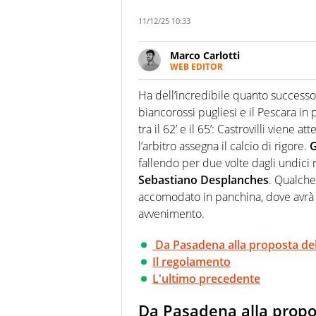
11/12/25 10:33
Marco Carlotti
WEB EDITOR
(Quasi) giornalista pubblicista
d’adozione. Osserva il calcio ne
Ha dell’incredibile quanto successo a
corporate e di comunicazione s
biancorossi pugliesi e il Pescara i
tra il 62’ e il 65’: Castrovilli viene 
l’arbitro assegna il calcio di rigore.
G
fallendo per due volte dagli undici 
Sebastiano Desplanches
. Qualche
accomodato in panchina, dove avrà si
avvenimento.
Da Pasadena alla proposta del
Il regolamento
L'ultimo precedente
Da Pasadena alla propo