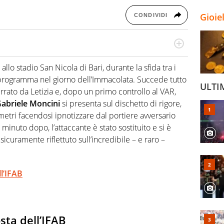
Gioie
CONDIVIDI
, marchigiano d’origine ma bolognese - e rossoblù -
lla sua veste tecnica e tattica, ma ne racconta il lato
llo stadio San Nicola di Bari, durante la sfida tra i
trategica
n programma nel giorno dell’Immacolata. Succede tutto
ULTI
atterrato da Letizia e, dopo un primo controllo al VAR,
abriele
Moncini
si presenta sul dischetto di rigore,
metri facendosi ipnotizzare dal portiere avversario
 minuto dopo, l’attaccante è stato sostituito e si è
curamente riflettuto sull’incredibile – e raro –
l’IFAB
sta dell’IFAB