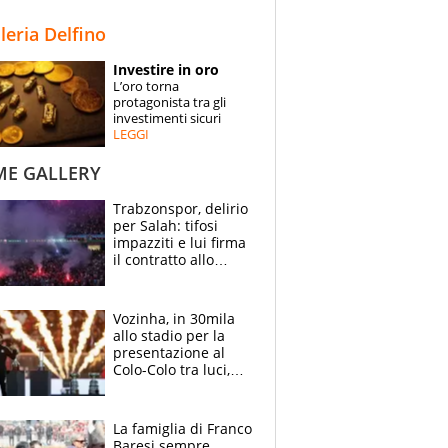
STORIE
lleria Delfino
SPECIALI
Investire in oro
L’oro torna
ESPERTI
protagonista tra gli
investimenti sicuri
LEGGI
CONTATTI
ME GALLERY
Trabzonspor, delirio
per Salah: tifosi
impazziti e lui firma
il contratto allo
stadio
Vozinha, in 30mila
allo stadio per la
presentazione al
Colo-Colo tra luci,
spettacolo, elicotteri
e paracadutisti
La famiglia di Franco
Baresi sempre