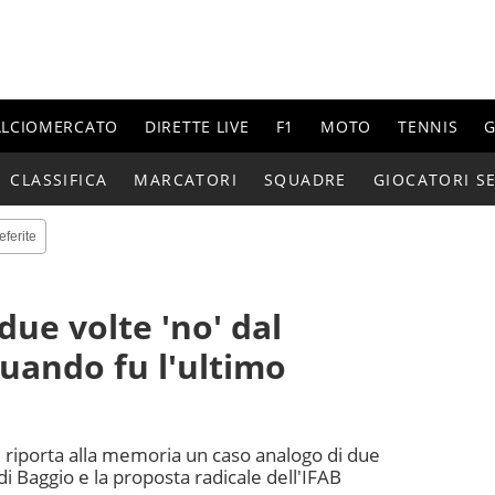
ALCIOMERCATO
DIRETTE LIVE
F1
MOTO
TENNIS
G
CLASSIFICA
MARCATORI
SQUADRE
GIOCATORI SE
eferite
due volte 'no' dal
quando fu l'ultimo
ni riporta alla memoria un caso analogo di due
 di Baggio e la proposta radicale dell'IFAB