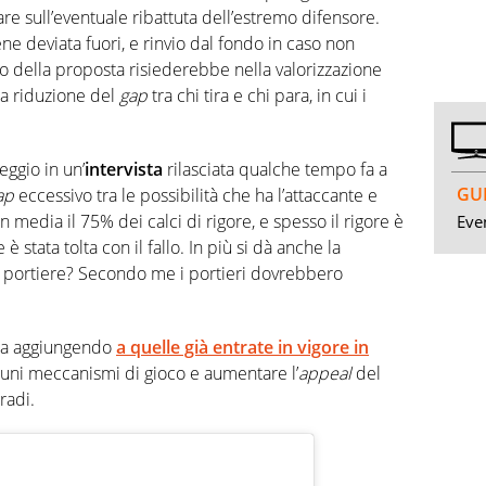
nare sull’eventuale ribattuta dell’estremo difensore.
ene deviata fuori, e rinvio dal fondo in caso non
ivo della proposta risiederebbe nella valorizzazione
la riduzione del
gap
tra chi tira e chi para, in cui i
eggio in un’
intervista
rilasciata qualche tempo fa a
GUI
ap
eccessivo tra le possibilità che ha l’attaccante e
n media il 75% dei calci di rigore, e spesso il rigore è
Even
 stata tolta con il fallo. In più si dà anche la
del portiere? Secondo me i portieri dovrebbero
sta aggiungendo
a quelle già entrate in vigore in
lcuni meccanismi di gioco e aumentare l’
appeal
del
radi.