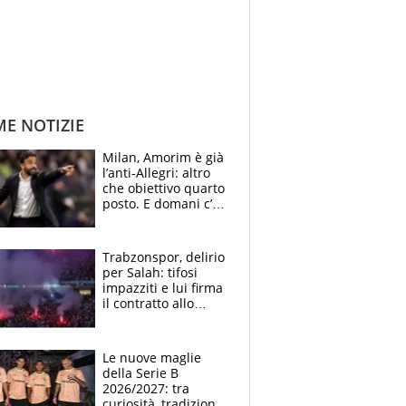
ME NOTIZIE
Milan, Amorim è già
l’anti-Allegri: altro
che obiettivo quarto
posto. E domani c’è
il Chelsea, dove
vederla in tv
Trabzonspor, delirio
per Salah: tifosi
impazziti e lui firma
il contratto allo
stadio
Le nuove maglie
della Serie B
2026/2027: tra
curiosità, tradizione