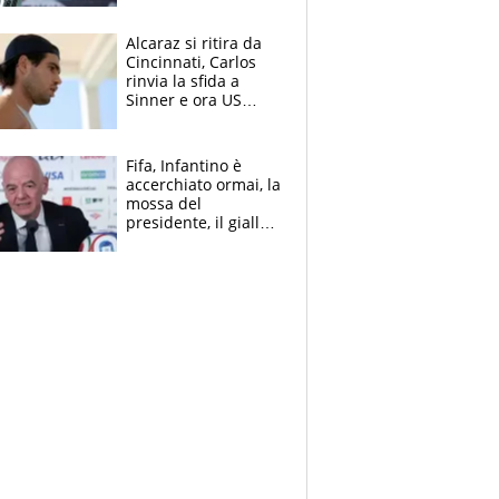
Alcaraz si ritira da
Cincinnati, Carlos
rinvia la sfida a
Sinner e ora US
Open di nuovo a
rischio
Fifa, Infantino è
accerchiato ormai, la
mossa del
presidente, il giallo
dimissioni e la verità
sulla telefonata a
Trump