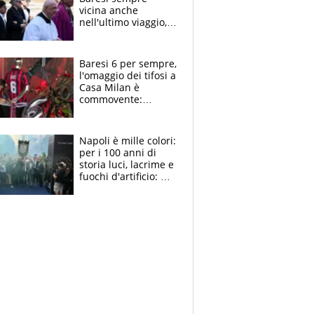
vicina anche
nell'ultimo viaggio,
la moglie Maura, i
figli e i suoi cari
circondati
Baresi 6 per sempre,
dall'affetto dei tifosi
l'omaggio dei tifosi a
Casa Milan è
commovente:
maglie, bandiere,
sciarpe, lacrime e
bigliettini
Napoli è mille colori:
per i 100 anni di
storia luci, lacrime e
fuochi d'artificio: De
Laurentiis salta al
coro anti-Juve