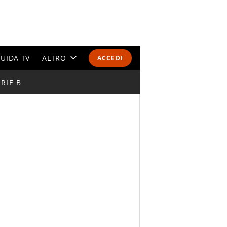
UIDA TV
ALTRO
ACCEDI
RIE B
CALENDARI E CLASSIFICHE
ALTRI SPORT
MONDIALI 2026
OLIMPIADI
GOSSIP
LIFESTYLE