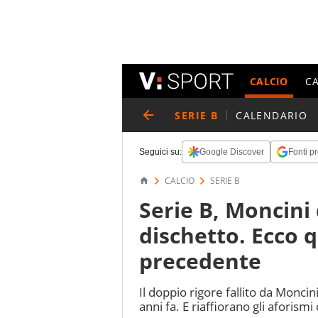
CALCIO
C
SERIE B
CALENDARIO
Seguici su:
Google Discover
Fonti pr
CALCIO
SERIE B
Serie B, Moncini 
dischetto. Ecco 
precedente
Il doppio rigore fallito da Monci
anni fa. E riaffiorano gli aforismi