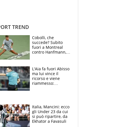
ORT TREND
Cobolli, che
succede? Subito
fuori a Montreal
contro Hanfmann,
per Flavio è tutta
colpa della tosse
L'Aia fa fuori Abisso
ma lui vince il
ricorso e viene
riammesso:
continua momento
nero per gli arbitri
Italia, Mancini: ecco
gli Under 23 da cui
si può ripartire, da
Ekhator a Favasuli