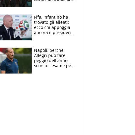
e innovazione
Fifa, Infantino ha
trovato gli alleati:
ecco chi appoggia
ancora il presidente
che spera di essere
rieletto
Napoli, perchè
Allegri può fare
peggio dell'anno
scorso: l'esame per
Manna, le colpe di
Conte e il gioco del
Monopoly