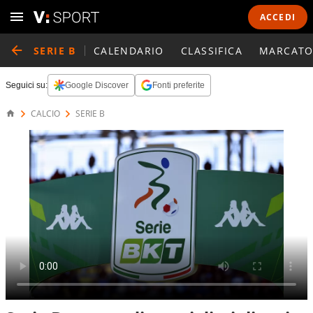
ACCEDI
SERIE B
CALENDARIO
CLASSIFICA
MARCATO
Seguici su:
Google Discover
Fonti preferite
CALCIO
SERIE B