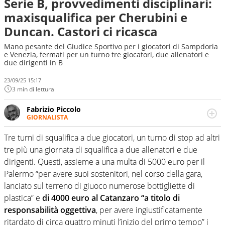
Serie B, provvedimenti disciplinari:
maxisqualifica per Cherubini e
Duncan. Castori ci ricasca
Mano pesante del Giudice Sportivo per i giocatori di Sampdoria
e Venezia, fermati per un turno tre giocatori, due allenatori e
due dirigenti in B
23/09/25 15:17
3 min di lettura
Fabrizio Piccolo
GIORNALISTA
Nella sua carriera ha seguito numerose manifestazioni
sportive e collaborato con agenzie e testate. Esperienza,
Tre turni di squalifica a due giocatori, un turno di stop ad altri
competenza, conoscenza e memoria storica. Si occupa
tre più una giornata di squalifica a due allenatori e due
prevalentemente di calcio
dirigenti. Questi, assieme a una multa di 5000 euro per il
Palermo “per avere suoi sostenitori, nel corso della gara,
lanciato sul terreno di giuoco numerose bottigliette di
plastica” e
di 4000 euro al Catanzaro “a titolo di
responsabilità oggettiva
, per avere ingiustificatamente
ritardato di circa quattro minuti l’inizio del primo tempo” i