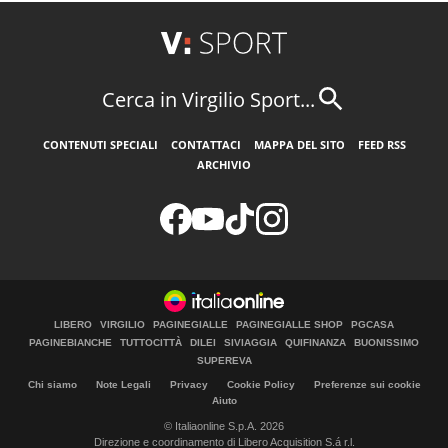
Cerca in Virgilio Sport...
CONTENUTI SPECIALI
CONTATTACI
MAPPA DEL SITO
FEED RSS
ARCHIVIO
LIBERO
VIRGILIO
PAGINEGIALLE
PAGINEGIALLE SHOP
PGCASA
PAGINEBIANCHE
TUTTOCITTÀ
DILEI
SIVIAGGIA
QUIFINANZA
BUONISSIMO
SUPEREVA
Chi siamo
Note Legali
Privacy
Cookie Policy
Preferenze sui cookie
Aiuto
© Italiaonline S.p.A. 2026
Direzione e coordinamento di Libero Acquisition S.á r.l.