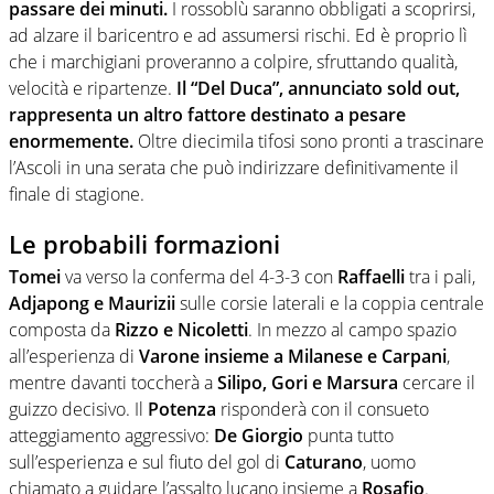
passare dei minuti.
I rossoblù saranno obbligati a scoprirsi,
ad alzare il baricentro e ad assumersi rischi. Ed è proprio lì
che i marchigiani proveranno a colpire, sfruttando qualità,
velocità e ripartenze.
Il “Del Duca”, annunciato sold out,
rappresenta un altro fattore destinato a pesare
enormemente.
Oltre diecimila tifosi sono pronti a trascinare
l’Ascoli in una serata che può indirizzare definitivamente il
finale di stagione.
Le probabili formazioni
Tomei
va verso la conferma del 4-3-3 con
Raffaelli
tra i pali,
Adjapong e Maurizii
sulle corsie laterali e la coppia centrale
composta da
Rizzo e Nicoletti
. In mezzo al campo spazio
all’esperienza di
Varone insieme a Milanese e Carpani
,
mentre davanti toccherà a
Silipo, Gori e Marsura
cercare il
guizzo decisivo. Il
Potenza
risponderà con il consueto
atteggiamento aggressivo:
De Giorgio
punta tutto
sull’esperienza e sul fiuto del gol di
Caturano
, uomo
chiamato a guidare l’assalto lucano insieme a
Rosafio
.