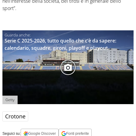
nell’interesse della società, dei tifosi e in generale dello
sport”.
Serie C 2025-2026, tutto quello che c’è da sapere:
calendario, squadre, gironi, playoff e playout
Getty
Crotone
Seguici su:
Google Discover
Fonti preferite