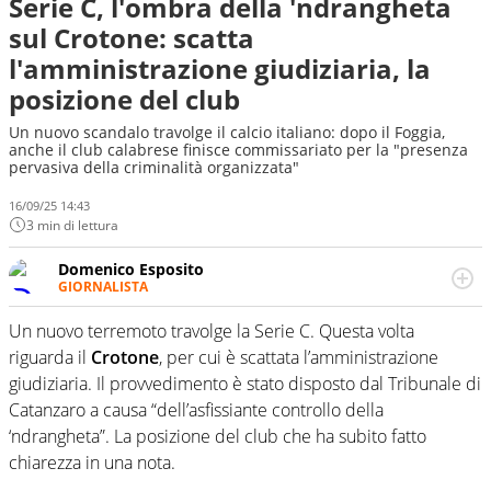
Serie C, l'ombra della 'ndrangheta
sul Crotone: scatta
l'amministrazione giudiziaria, la
posizione del club
Un nuovo scandalo travolge il calcio italiano: dopo il Foggia,
anche il club calabrese finisce commissariato per la "presenza
pervasiva della criminalità organizzata"
16/09/25 14:43
3 min di lettura
Domenico Esposito
GIORNALISTA
Da vent’anni in campo e sul campo per vivere ogni evento
in tutte le sue sfaccettature. Passione smisurata per il
Un nuovo terremoto travolge la Serie C. Questa volta
calcio e per la sfera di cuoio. Il pallone è una cosa
riguarda il
Crotone
, per cui è scattata l’amministrazione
serissima, guai a dirgli di no
giudiziaria. Il provvedimento è stato disposto dal Tribunale di
Catanzaro a causa “dell’asfissiante controllo della
‘ndrangheta”. La posizione del club che ha subito fatto
chiarezza in una nota.