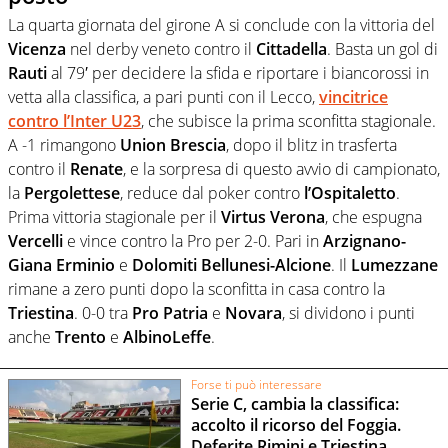
La quarta giornata del girone A si conclude con la vittoria del
Vicenza
nel derby veneto contro il
Cittadella
. Basta un gol di
Rauti
al 79′ per decidere la sfida e riportare i biancorossi in
vetta alla classifica, a pari punti con il Lecco,
vincitrice
contro l’Inter U23
, che subisce la prima sconfitta stagionale.
A -1 rimangono
Union Brescia
, dopo il blitz in trasferta
contro il
Renate
, e la sorpresa di questo avvio di campionato,
la
Pergolettese
, reduce dal poker contro
l’Ospitaletto
.
Prima vittoria stagionale per il
Virtus Verona
, che espugna
Vercelli
e vince contro la Pro per 2-0. Pari in
Arzignano-
Giana Erminio
e
Dolomiti Bellunesi-Alcione
. Il
Lumezzane
rimane a zero punti dopo la sconfitta in casa contro la
Triestina
. 0-0 tra
Pro Patria
e
Novara
, si dividono i punti
anche
Trento
e
AlbinoLeffe
.
Forse ti può interessare
Serie C, cambia la classifica:
accolto il ricorso del Foggia.
Deferite Rimini e Triestina,