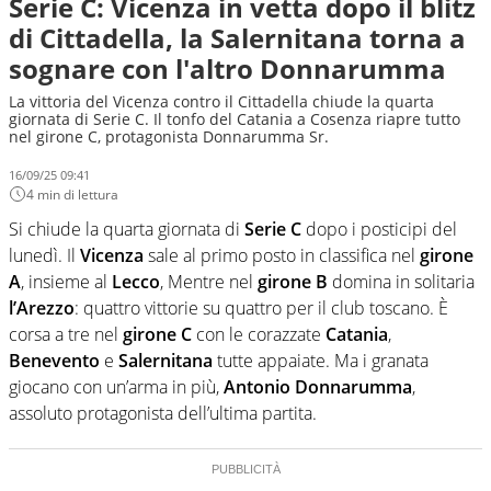
Serie C: Vicenza in vetta dopo il blitz
di Cittadella, la Salernitana torna a
sognare con l'altro Donnarumma
La vittoria del Vicenza contro il Cittadella chiude la quarta
giornata di Serie C. Il tonfo del Catania a Cosenza riapre tutto
nel girone C, protagonista Donnarumma Sr.
16/09/25 09:41
4 min di lettura
Si chiude la quarta giornata di
Serie C
dopo i posticipi del
lunedì. Il
Vicenza
sale al primo posto in classifica nel
girone
A
, insieme al
Lecco
, Mentre nel
girone B
domina in solitaria
l’Arezzo
: quattro vittorie su quattro per il club toscano. È
corsa a tre nel
girone C
con le corazzate
Catania
,
Benevento
e
Salernitana
tutte appaiate. Ma i granata
giocano con un’arma in più,
Antonio Donnarumma
,
assoluto protagonista dell’ultima partita.