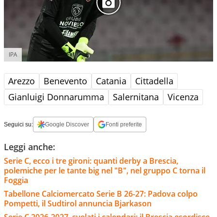
IPA
Arezzo
Benevento
Catania
Cittadella
Gianluigi Donnarumma
Salernitana
Vicenza
Seguici su:
Google Discover
Fonti preferite
Leggi anche:
Serie C, ecco i tre gironi: quanti derby a Brescia,
polemiche per le tante big nel "B", nel gruppo C torna il
Foggia
Tabellone Calciomercato Serie B 26-27: Padova colpo
Pompetti, il Sudtirol annuncia Bjarkason
Serie C 2026-2027, svelati i calendari: il Brescia esordisce