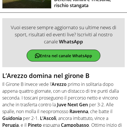
rischio stangata
Vuoi essere sempre aggiornato su ultime news di
sport, risultati ed eventi live? Iscriviti al nostro
canale
WhatsApp
Entra nel canale WhatsApp
L’Arezzo domina nel girone B
Il Girone B invece vede l’
Arezzo
primo in solitaria dopo
appena quattro giornate, con un distacco di tre punti dalla
seconda. I toscani proseguono il percorso netto e vincono
anche in trasferta contro la
Juve Next Gen
per 3-2. Alle
spalle, non molla il neopromosso
Ravenna
, che batte il
Guidonia
per 2-1.
L’Ascoli
, ancora imbattuto, vince a
Perugia
, e il
Pineto
espugna
Campobasso
. Ottimo inizio di