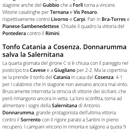
stagione anche del
Gubbio
che a
Forlì
torna a vincere.
Vittorie casalinghe per
Ternana
e
Vis Pesaro
,
rispettivamente contro
Livorno
e
Carpi
. Pari in
Bra-Torres
e
Pianese-Sambenedettese
. Chiude il quadro la vittoria del
Pontedera
contro il
Rimini
.
Tonfo Catania a Cosenza. Donnarumma
salva la Salernitana
La quarta giornata del girone C si è chiusa con il pareggio nel
posticipo tra
Cavese
e a
Giugliano
per 2-2. Ma la copertina
se la prende il tonfo del
Catania
in casa del
Cosenza
: 4-1
per i calabresi che in stagione non avevano ancora mai vinto.
Bruscamente interrotta la striscia di vittorie dei siciliani, che
però rimangono ancora in vetta. La loro sconfitta, torna ad
alimentare i sogni della
Salernitana
di Antonio
Donnarumma
, grande protagonista dell’ultima vittoria
contro il
Sorrento
con il rigore parato a Santini in pieno
recupero. I campani vincono in rimonta e salgono a quota 9