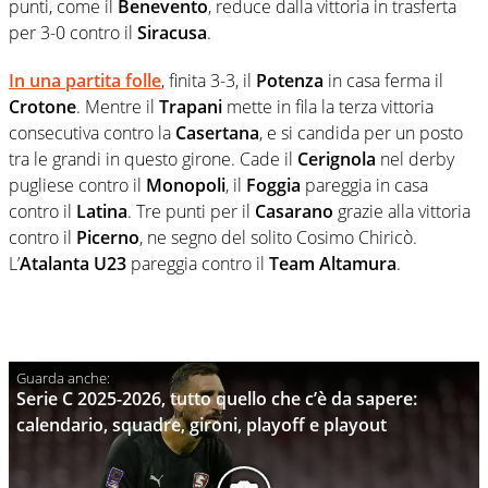
punti, come il
Benevento
, reduce dalla vittoria in trasferta
per 3-0 contro il
Siracusa
.
In una partita folle
, finita 3-3, il
Potenza
in casa ferma il
Crotone
. Mentre il
Trapani
mette in fila la terza vittoria
consecutiva contro la
Casertana
, e si candida per un posto
tra le grandi in questo girone. Cade il
Cerignola
nel derby
pugliese contro il
Monopoli
, il
Foggia
pareggia in casa
contro il
Latina
. Tre punti per il
Casarano
grazie alla vittoria
contro il
Picerno
, ne segno del solito Cosimo Chiricò.
L’
Atalanta U23
pareggia contro il
Team Altamura
.
Serie C 2025-2026, tutto quello che c’è da sapere:
calendario, squadre, gironi, playoff e playout