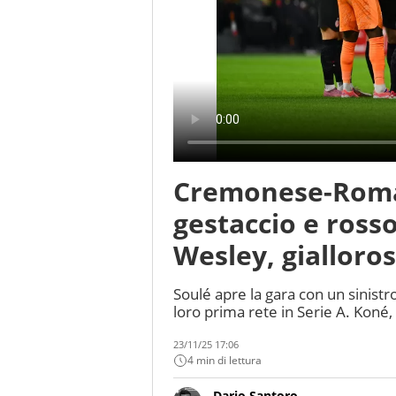
Cremonese-Roma 
gestaccio e ross
Wesley, gialloros
Soulé apre la gara con un sinist
loro prima rete in Serie A. Koné,
23/11/25 17:06
4 min di lettura
Dario Santoro