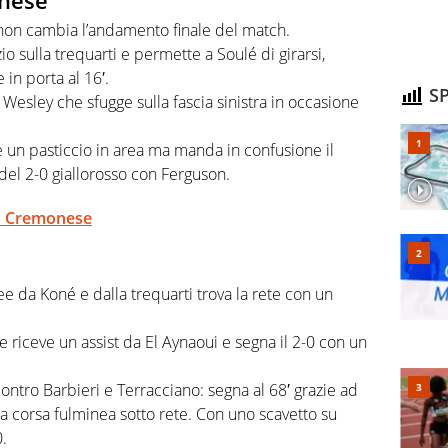
non cambia l’andamento finale del match.
o sulla trequarti e permette a Soulé di girarsi,
 in porta al 16′.
SP
Wesley che sfugge sulla fascia sinistra in occasione
 un pasticcio in area ma manda in confusione il
 del 2-0 giallorosso con Ferguson.
lla Cremonese
nee da Koné e dalla trequarti trova la rete con un
re riceve un assist da El Aynaoui e segna il 2-0 con un
ontro Barbieri e Terracciano: segna al 68′ grazie ad
a corsa fulminea sotto rete. Con uno scavetto su
.