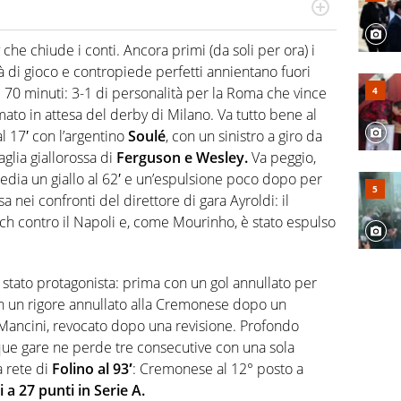
port in tutte le sfaccettature. Tocca l'apice quando ha
rviste ai grandi protagonisti
he chiude i conti. Ancora primi (da soli per ora) i
tà di gioco e contropiede perfetti annientano fuori
70 minuti: 3-1 di personalità per la Roma che vince
mato in attesa del derby di Milano. Va tutto bene al
l 17′ con l’argentino
Soulé
, con un sinistro a giro da
aglia giallorossa di
Ferguson e Wesley.
Va peggio,
media un giallo al 62′ e un’espulsione poco dopo per
a nei confronti del direttore di gara Ayroldi: il
atch contro il Napoli e, come Mourinho, è stato espulso
è stato protagonista: prima con un gol annullato per
 con un rigore annullato alla Cremonese dopo un
 Mancini, revocato dopo una revisione. Profondo
nque gare ne perde tre consecutive con una sola
a rete di
Folino al 93′
: Cremonese al 12° posto a
i a 27 punti in Serie A.