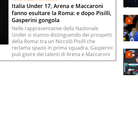
Italia Under 17, Arena e Maccaroni
fanno esultare la Roma: e dopo Pisilli,
Gasperini gongola
Nelle rappresentative della Nazionale
Under si stanno distinguendo dei prospetti
della Roma: tra un Niccolò Pisilli che
reclama spazio in prima squadra, Gasperini
può gioire dei talenti di Arena e Maccaroni