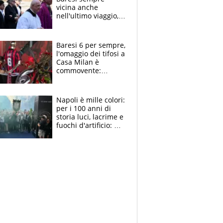
vicina anche
nell'ultimo viaggio,
la moglie Maura, i
figli e i suoi cari
circondati
Baresi 6 per sempre,
dall'affetto dei tifosi
l'omaggio dei tifosi a
Casa Milan è
commovente:
maglie, bandiere,
sciarpe, lacrime e
bigliettini
Napoli è mille colori:
per i 100 anni di
storia luci, lacrime e
fuochi d'artificio: De
Laurentiis salta al
coro anti-Juve