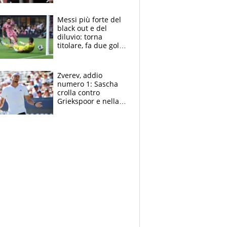
sui 100 metri
Messi più forte del
black out e del
diluvio: torna
titolare, fa due gol e
un assist e trascina
l'Inter Miami, altro
che ritiro
Zverev, addio
numero 1: Sascha
crolla contro
Griekspoor e nella
sfida a due con
Sinner si conferma
terzo. Quanti malori
a Montreal