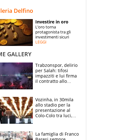
STORIE
lleria Delfino
SPECIALI
Investire in oro
L’oro torna
ESPERTI
protagonista tra gli
investimenti sicuri
LEGGI
CONTATTI
ME GALLERY
Trabzonspor, delirio
per Salah: tifosi
impazziti e lui firma
il contratto allo
stadio
Vozinha, in 30mila
allo stadio per la
presentazione al
Colo-Colo tra luci,
spettacolo, elicotteri
e paracadutisti
La famiglia di Franco
Baresi sempre