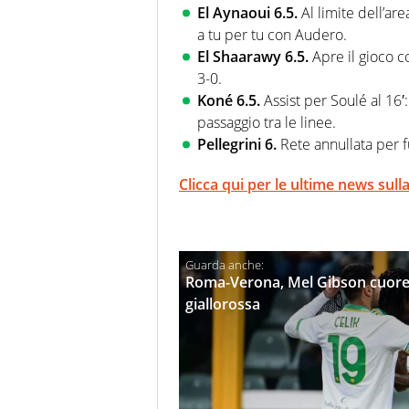
El Aynaoui 6.5.
Al limite dell’ar
a tu per tu con Audero.
El Shaarawy 6.5.
Apre il gioco co
3-0.
Koné 6.5.
Assist per Soulé al 16′:
passaggio tra le linee.
Pellegrini 6.
Rete annullata per f
Clicca qui per le ultime news sul
Roma-Verona, Mel Gibson cuore l
giallorossa