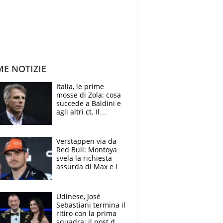
ME NOTIZIE
Italia, le prime
mosse di Zola: cosa
succede a Baldini e
agli altri ct. Il
Borussia tenta un
altro sgarbo agli
azzurri
Verstappen via da
Red Bull: Montoya
svela la richiesta
assurda di Max e lo
avverte: “Sicuro
Mercedes e
McLaren siano
Udinese, Josè
meglio?”
Sebastiani termina il
ritiro con la prima
squadra: il post del