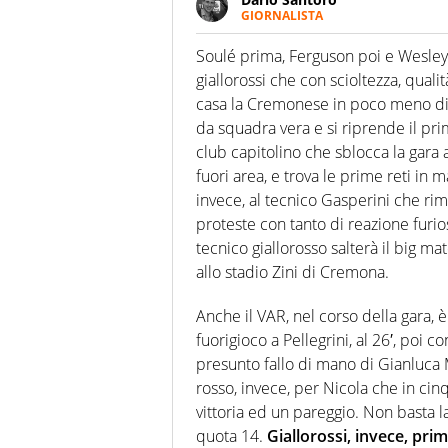
GIORNALISTA
Scrive, commenta, racconta lo s
modo di concentrarsi sulle inte
Soulé prima, Ferguson poi e Wesley c
giallorossi che con scioltezza, quali
casa la Cremonese in poco meno di 
da squadra vera e si riprende il pri
club capitolino che sblocca la gara a
fuori area, e trova le prime reti in m
invece, al tecnico Gasperini che ri
proteste con tanto di reazione furios
tecnico giallorosso salterà il big m
allo stadio Zini di Cremona.
Anche il VAR, nel corso della gara, 
fuorigioco a Pellegrini, al 26′, poi
presunto fallo di mano di Gianluca
rosso, invece, per Nicola che in ci
vittoria ed un pareggio. Non basta l
quota 14.
Giallorossi, invece, prim