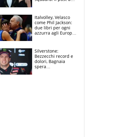
figlio di Amadeus e
Sanremo sullo
sfondo
Italvolley, Velasco
come Phil Jackson:
due libri per ogni
azzurra agli Europei.
Quello per Sylla è
“geniale”
Silverstone:
Bezzecchi record e
dolori, Bagnaia
spera
nell'antidolorifico,
Marquez si tira fuori
e vota Aprilia