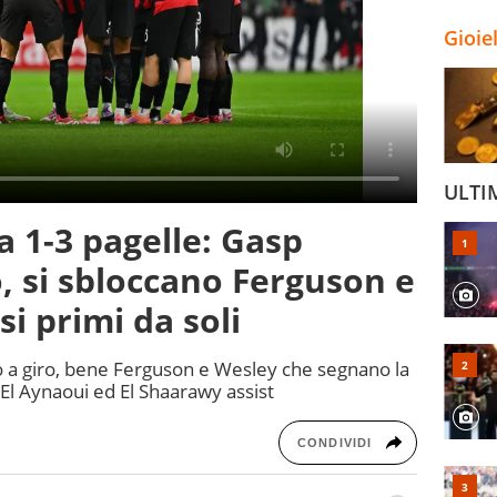
Gioie
ULTI
1-3 pagelle: Gasp
o, si sbloccano Ferguson e
si primi da soli
ro a giro, bene Ferguson e Wesley che segnano la
 El Aynaoui ed El Shaarawy assist
CONDIVIDI