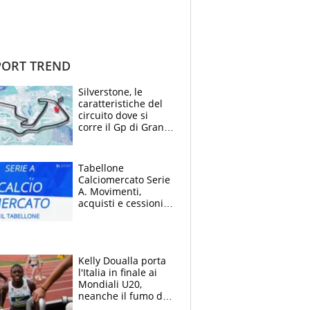
ORT TREND
Silverstone, le
caratteristiche del
circuito dove si
corre il Gp di Gran
Bretagna del
Motomondiale
Tabellone
Calciomercato Serie
A. Movimenti,
acquisti e cessioni:
estate 2026-27
Kelly Doualla porta
l'Italia in finale ai
Mondiali U20,
neanche il fumo di
un incendio la frena