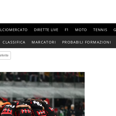
ALCIOMERCATO
DIRETTE LIVE
F1
MOTO
TENNIS
G
CLASSIFICA
MARCATORI
PROBABILI FORMAZIONI
eferite