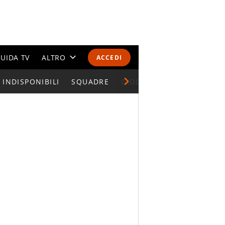
UIDA TV
ALTRO
ACCEDI
INDISPONIBILI
CALENDARI E CLASSIFICHE
SQUADRE
GIOCATORI SERIE A
ALTRI SPORT
MONDIALI 2026
OLIMPIADI
GOSSIP
LIFESTYLE