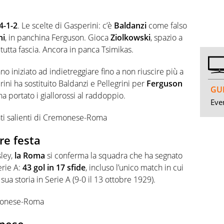
4-1-2
. Le scelte di Gasperini: c’è
Baldanzi
come falso
ni
, in panchina Ferguson. Gioca
Ziolkowski
, spazio a
tutta fascia. Ancora in panca Tsimikas.
o iniziato ad indietreggiare fino a non riuscire più a
ini ha sostituito Baldanzi e Pellegrini per
Ferguson
GUI
ha portato i giallorossi al raddoppio.
Even
enti salienti di Cremonese-Roma
re festa
sley,
la Roma
si conferma la squadra che ha segnato
erie A:
43 gol in 17 sfide
, incluso l’unico match in cui
sua storia in Serie A (9-0 il 13 ottobre 1929).
remonese-Roma
onese