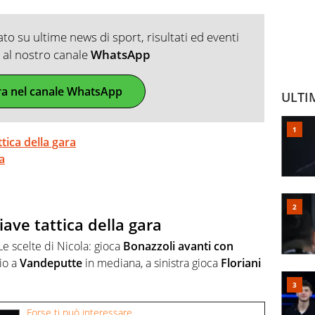
o su ultime news di sport, risultati ed eventi
ti al nostro canale
WhatsApp
ra nel canale WhatsApp
ULTI
ica della gara
a
ve tattica della gara
 Le scelte di Nicola: gioca
Bonazzoli avanti con
io a
Vandeputte
in mediana, a sinistra gioca
Floriani
Forse ti può interessare