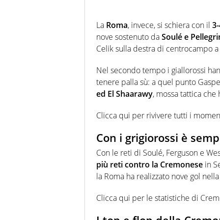
La
Roma
, invece, si schiera con il
3-
nove sostenuto da
Soulé e Pellegri
Celik sulla destra di centrocampo a 
Nel secondo tempo i giallorossi hann
tenere palla sù: a quel punto Gasper
ed El Shaarawy
, mossa tattica che 
Clicca qui per rivivere tutti i mom
Con i grigiorossi è semp
Con le reti di Soulé, Ferguson e We
più reti contro la Cremonese
in S
la Roma ha realizzato nove gol nella 
Clicca qui per le statistiche di C
I top e flop della Crem