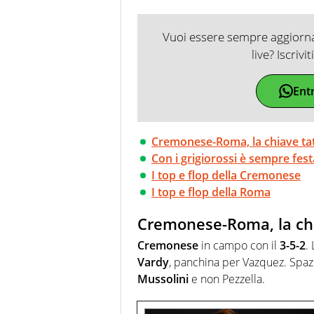
Vuoi essere sempre aggiornat
live? Iscrivi
Ent
Cremonese-Roma, la chiave tatt
Con i grigiorossi è sempre fest
I top e flop della Cremonese
I top e flop della Roma
Cremonese-Roma, la chia
Cremonese
in campo con il
3-5-2
.
Vardy
, panchina per Vazquez. Spaz
Mussolini
e non Pezzella.