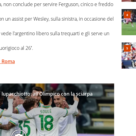
ea, non conclude per servire Ferguson, cinico e freddo
n un assist per Wesley, sulla sinistra, in occasione del
 vede l’argentino libero sulla trequarti e gli serve un
uorigioco al 26′.
la Roma
upacchiotto: all'Olimpico con la sciarpa