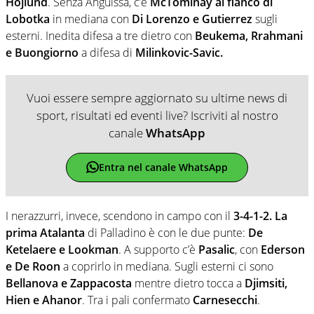
Hojlund
. Senza Anguissa, c’è
McTominay al fianco di
Lobotka
in mediana con
Di Lorenzo e Gutierrez
sugli
esterni. Inedita difesa a tre dietro con
Beukema, Rrahmani
e Buongiorno
a difesa di
Milinkovic-Savic.
Vuoi essere sempre aggiornato su ultime news di
sport, risultati ed eventi live? Iscriviti al nostro
canale
WhatsApp
Entra nel canale WhatsApp
I nerazzurri, invece, scendono in campo con il
3-4-1-2. La
prima Atalanta
di Palladino è con le due punte:
De
Ketelaere e Lookman
. A supporto c’è
Pasalic
, con
Ederson
e De Roon
a coprirlo in mediana. Sugli esterni ci sono
Bellanova e Zappacosta
mentre dietro tocca a
Djimsiti,
Hien e Ahanor
. Tra i pali confermato
Carnesecchi
.