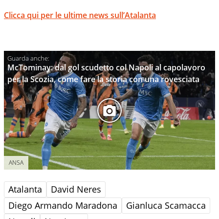
Clicca qui per le ultime news sull’Atalanta
McTominay: dal gol scudetto col Napoli al capolavoro
per la Scozia, come fare la storia con una rovesciata
ANSA
Atalanta
David Neres
Diego Armando Maradona
Gianluca Scamacca