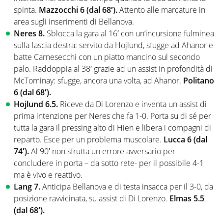
spinta.
Mazzocchi 6 (dal 68′).
Attento alle marcature in
area sugli inserimenti di Bellanova.
Neres 8.
Sblocca la gara al 16′ con un’incursione fulminea
sulla fascia destra: servito da Hojlund, sfugge ad Ahanor e
batte Carnesecchi con un piatto mancino sul secondo
palo. Raddoppia al 38′ grazie ad un assist in profondità di
McTominay: sfugge, ancora una volta, ad Ahanor.
Politano
6 (dal 68′).
Hojlund 6.5.
Riceve da Di Lorenzo e inventa un assist di
prima intenzione per Neres che fa 1-0. Porta su di sé per
tutta la gara il pressing alto di Hien e libera i compagni di
reparto. Esce per un problema muscolare.
Lucca 6 (dal
74′).
Al 90′ non sfrutta un errore avversario per
concludere in porta – da sotto rete- per il possibile 4-1
ma è vivo e reattivo.
Lang 7.
Anticipa Bellanova e di testa insacca per il 3-0, da
posizione ravvicinata, su assist di Di Lorenzo.
Elmas 5.5
(dal 68′).