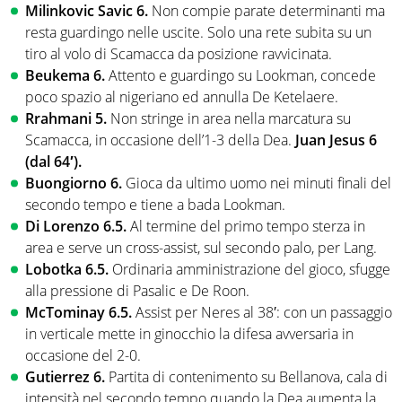
Milinkovic Savic 6.
Non compie parate determinanti ma
resta guardingo nelle uscite. Solo una rete subita su un
tiro al volo di Scamacca da posizione ravvicinata.
Beukema 6.
Attento e guardingo su Lookman, concede
poco spazio al nigeriano ed annulla De Ketelaere.
Rrahmani 5.
Non stringe in area nella marcatura su
Scamacca, in occasione dell’1-3 della Dea.
Juan Jesus 6
(dal 64′).
Buongiorno 6.
Gioca da ultimo uomo nei minuti finali del
secondo tempo e tiene a bada Lookman.
Di Lorenzo 6.5.
Al termine del primo tempo sterza in
area e serve un cross-assist, sul secondo palo, per Lang.
Lobotka 6.5.
Ordinaria amministrazione del gioco, sfugge
alla pressione di Pasalic e De Roon.
McTominay 6.5.
Assist per Neres al 38′: con un passaggio
in verticale mette in ginocchio la difesa avversaria in
occasione del 2-0.
Gutierrez 6.
Partita di contenimento su Bellanova, cala di
intensità nel secondo tempo quando la Dea aumenta la