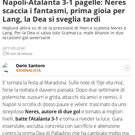
Napoli-Atalanta 3-1 pagelle: Neres
scaccia i fantasmi, prima gioia per
Lang, la Dea si sveglia tardi
Hojlund attira su di sé la pressione di Hien e scatena Neres e
Lang. Per la Dea si salva solo Scamacca, male Ahanor in due
occasioni gol avversarie
22/11/25 22:42
6 min di lettura
Dario Santoro
GIORNALISTA
Scrive, commenta, racconta lo sport in tutte le
sfaccettature. Tocca l'apice quando ha modo di
E’ tornata la festa al Maradona. Sulle note di ‘Oje vita mia’,
concentrarsi sulle interviste ai grandi protagonisti
forse la nottata è davvero passata. Dopo due settimane di
polemiche, sussurri e grida, attacchi da amici e nemici, il
Napoli si scrolla di dosso paure e veleni: trascinato da uno
strepitoso
Neres, autore di due gol
e tornato ai migliori
livelli,
batte l’Atalanta 3-1
e torna a riveder la luce. Gara
essenziale, asciutta, concreta con sacrificio e attenzione
contro la prima Dea di Palladino che ha cambiato molto ma