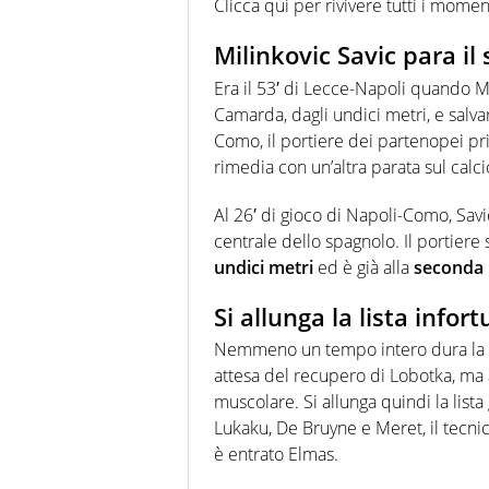
Clicca qui per rivivere tutti i mome
Milinkovic Savic para i
Era il 53′ di Lecce-Napoli quando Mi
Camarda, dagli undici metri, e salvar
Como, il portiere dei partenopei pri
rimedia con un’altra parata sul calci
Al 26′ di gioco di Napoli-Como, Savi
centrale dello spagnolo. Il portier
undici metri
ed è già alla
seconda 
Si allunga la lista infor
Nemmeno un tempo intero dura la par
attesa del recupero di Lobotka, ma 
muscolare. Si allunga quindi la lista
Lukaku, De Bruyne e Meret, il tecni
è entrato Elmas.