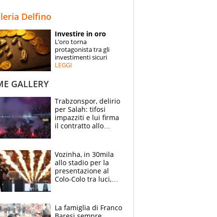
STORIE
lleria Delfino
SPECIALI
Investire in oro
L’oro torna
ESPERTI
protagonista tra gli
investimenti sicuri
LEGGI
CONTATTI
ME GALLERY
Trabzonspor, delirio
per Salah: tifosi
impazziti e lui firma
il contratto allo
stadio
Vozinha, in 30mila
allo stadio per la
presentazione al
Colo-Colo tra luci,
spettacolo, elicotteri
e paracadutisti
La famiglia di Franco
Baresi sempre