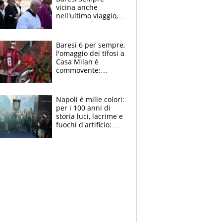
vicina anche
nell'ultimo viaggio,
la moglie Maura, i
figli e i suoi cari
circondati
Baresi 6 per sempre,
dall'affetto dei tifosi
l'omaggio dei tifosi a
Casa Milan è
commovente:
maglie, bandiere,
sciarpe, lacrime e
bigliettini
Napoli è mille colori:
per i 100 anni di
storia luci, lacrime e
fuochi d'artificio: De
Laurentiis salta al
coro anti-Juve