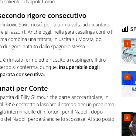
nti salienti di Napoli-Como
l secondo rigore consecutivo
linkovic Savic riuscì per la prima volta ad incantare
SP
e gli azzurri. Anche oggi, nella gara casalinga contro il
ma combina una frittata, in uscita su Morata, poi
o di rigore battuto dallo spagnolo stesso.
c è rimasto fermo ed è riuscito a respingere il tiro
e serbo si conferma, dunque,
insuperabile dagli
parata consecutiva.
tunati per Conte
tita di Billy Gilmour che parte ancora titolare, in
al 38′ è costretto a lasciare il campo per un problema
 già interminabile di infortuni per il Napoli: dopo
co del Napoli perderà anche lo scozzese. Al suo posto