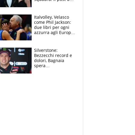
figlio di Amadeus e
Sanremo sullo
sfondo
Italvolley, Velasco
come Phil Jackson:
due libri per ogni
azzurra agli Europei.
Quello per Sylla è
“geniale”
Silverstone:
Bezzecchi record e
dolori, Bagnaia
spera
nell'antidolorifico,
Marquez si tira fuori
e vota Aprilia