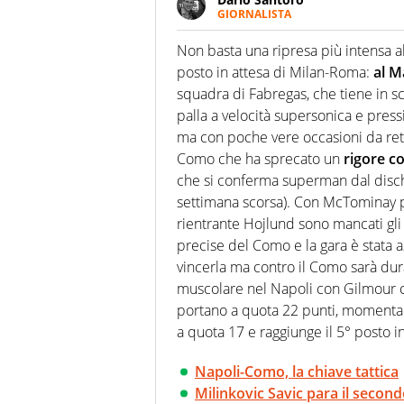
GIORNALISTA
Scrive, commenta, racconta lo s
modo di concentrarsi sulle inte
Non basta una ripresa più intensa a
posto in attesa di Milan-Roma:
al M
squadra di Fabregas, che tiene in 
palla a velocità supersonica e pres
ma con poche vere occasioni da rete.
Como che ha sprecato un
rigore c
che si conferma superman dal disch
settimana scorsa). Con McTominay p
rientrante Hojlund sono mancati gli
precise del Como e la gara è stata a
vincerla ma contro il Como sarà du
muscolare nel Napoli con Gilmour cos
portano a quota 22 punti, momentane
a quota 17 e raggiunge il 5° posto in
Napoli-Como, la chiave tattica
Milinkovic Savic para il secon