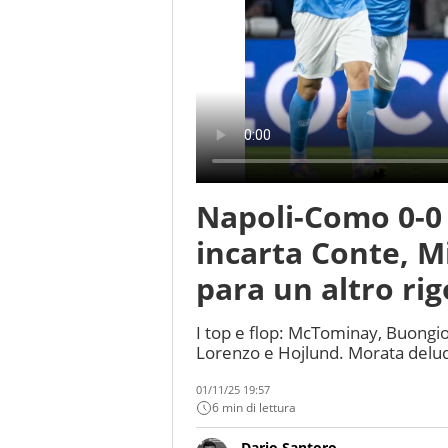
Napoli-Como 0-0 
incarta Conte, M
para un altro ri
I top e flop: McTominay, Buongior
Lorenzo e Hojlund. Morata delude
01/11/25 19:57
6 min di lettura
Dario Santoro