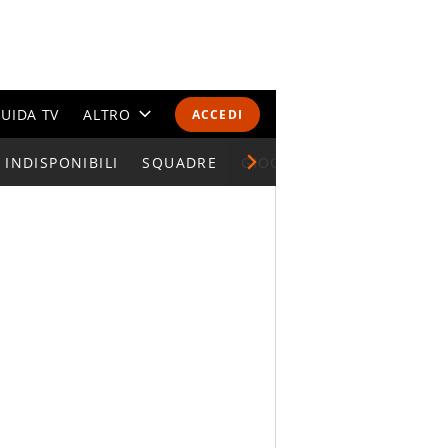
UIDA TV
ALTRO
ACCEDI
INDISPONIBILI
CALENDARI E CLASSIFICHE
SQUADRE
GIOCATORI SERIE A
ALTRI SPORT
MONDIALI 2026
OLIMPIADI
GOSSIP
LIFESTYLE