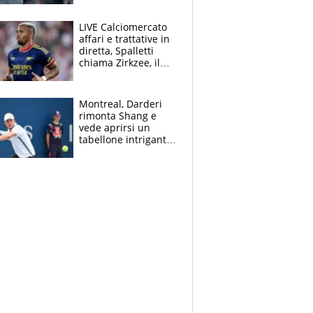
finito per lui"
LIVE Calciomercato
affari e trattative in
diretta, Spalletti
chiama Zirkzee, il
Milan valuta il
ritorno di Brahim
Diaz
Montreal, Darderi
rimonta Shang e
vede aprirsi un
tabellone intrigante:
"Penso solo a
Borges, ma sono
felice del mio livello"