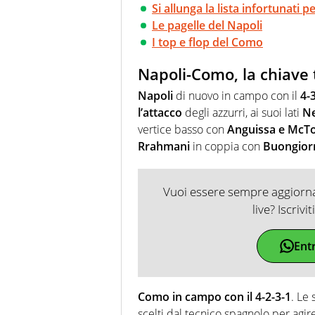
Si allunga la lista infortunati 
Le pagelle del Napoli
I top e flop del Como
Napoli-Como, la chiave 
Napoli
di nuovo in campo con il
4-
l’attacco
degli azzurri, ai suoi lati
Ne
vertice basso con
Anguissa e McT
Rrahmani
in coppia con
Buongiorn
Vuoi essere sempre aggiornat
live? Iscrivi
Ent
Como in campo con il 4-2-3-1
. Le
scelti dal tecnico spagnolo per agire s