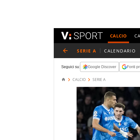
CALCIO
C
SERIE A
CALENDARIO
Seguici su:
Google Discover
Fonti pr
CALCIO
SERIE A