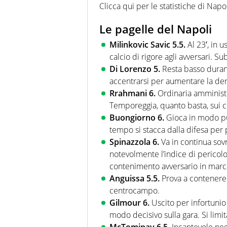
Clicca qui per le statistiche di Nap
Le pagelle del Napoli
Milinkovic Savic 5.5.
Al 23′, in 
calcio di rigore agli avversari. S
Di Lorenzo 5.
Resta basso durant
accentrarsi per aumentare la dens
Rrahmani 6.
Ordinaria amministra
Temporeggia, quanto basta, sui c
Buongiorno 6.
Gioca in modo pul
tempo si stacca dalla difesa per 
Spinazzola 6.
Va in continua sov
notevolmente l’indice di pericolo
contenimento avversario in marc
Anguissa 5.5.
Prova a contenere 
centrocampo.
Gilmour 6.
Uscito per infortunio
modo decisivo sulla gara. Si limit
McTominay 6.5.
Incantevole negl