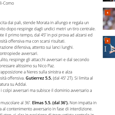
oli-Como
uscita dai pali, stende Morata in allungo e regala un
ubito dopo respinge dagli undici metri un tiro centrale.
e il primo tempo, dal 45′ in poi prova ad alzarsi ed
ità offensiva ma con scarsi risultati.
zione difensiva, attento sui lanci lunghi.
ontropiede avversari.
ito, respinge gli attacchi avversari e dal secondo
pressare altissimo su Nico Paz.
rapposizione a Neres sulla sinistra e alza
sità offensiva.
Gutierrez 5.5.
(dal 45′ 2T). Si limita al
atura su Addai.
i colpi avversari ma subisce il dominio avversario a
 muscolare al 36′.
Elmas 5.5. (dal 36′).
Non impatta in
a al contenimento avversario in fase di interdizione.
i stop, si alza in posizione di trequartista centrale in