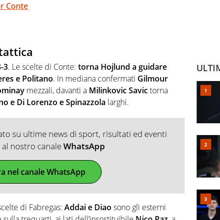
per Conte
tattica
3-3
. Le scelte di Conte:
torna Hojlund a guidare
ULTI
res e Politano
. In mediana confermati
Gilmour
ominay
mezzali, davanti a
Milinkovic Savic
torna
o e Di Lorenzo e Spinazzola
larghi.
o su ultime news di sport, risultati ed eventi
ti al nostro canale
WhatsApp
ra nel canale WhatsApp
 scelte di Fabregas:
Addai e Diao
sono gli esterni
ulla trequarti, ai lati dell’insostituibile
Nico Paz
, a