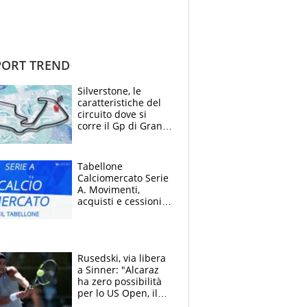
ORT TREND
Silverstone, le
caratteristiche del
circuito dove si
corre il Gp di Gran
Bretagna del
Motomondiale
Tabellone
Calciomercato Serie
A. Movimenti,
acquisti e cessioni:
estate 2026-27
Rusedski, via libera
a Sinner: "Alcaraz
ha zero possibilità
per lo US Open, il
2026 forse è gà