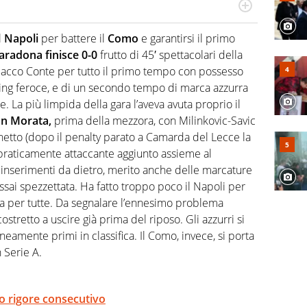
port in tutte le sfaccettature. Tocca l'apice quando ha
rviste ai grandi protagonisti
l
Napoli
per battere il
Como
e garantirsi il primo
aradona finisce 0-0
frutto di 45′ spettacolari della
scacco Conte per tutto il primo tempo con possesso
sing feroce, e di un secondo tempo di marca azzurra
 La più limpida della gara l’aveva avuta proprio il
on Morata,
prima della mezzora, con Milinkovic-Savic
etto (dopo il penalty parato a Camarda del Lecce la
raticamente attaccante aggiunto assieme al
 inserimenti da dietro, merito anche delle marcature
ssai spezzettata. Ha fatto troppo poco il Napoli per
ra per tutte. Da segnalare l’ennesimo problema
tretto a uscire già prima del riposo. Gli azzurri si
amente primi in classifica. Il Como, invece, si porta
 Serie A.
do rigore consecutivo