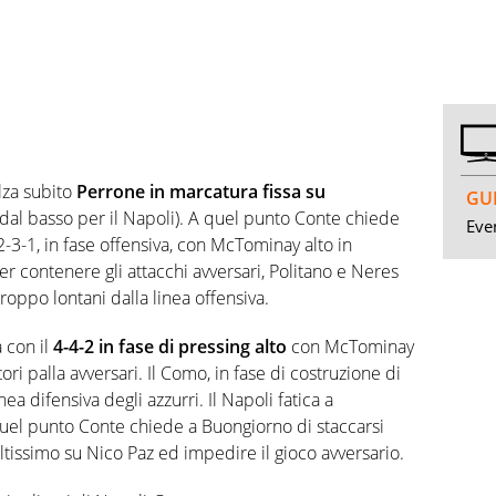
lza subito
Perrone in marcatura fissa su
GUI
 dal basso per il Napoli). A quel punto Conte chiede
Even
-2-3-1, in fase offensiva, con McTominay alto in
er contenere gli attacchi avversari, Politano e Neres
troppo lontani dalla linea offensiva.
a con il
4-4-2 in fase di pressing alto
con McTominay
ri palla avversari. Il Como, in fase di costruzione di
nea difensiva degli azzurri. Il Napoli fatica a
quel punto Conte chiede a Buongiorno di staccarsi
altissimo su Nico Paz ed impedire il gioco avversario.