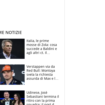
ME NOTIZIE
Italia, le prime
mosse di Zola: cosa
succede a Baldini e
agli altri ct. Il
Borussia tenta un
altro sgarbo agli
azzurri
Verstappen via da
Red Bull: Montoya
svela la richiesta
assurda di Max e lo
avverte: “Sicuro
Mercedes e
McLaren siano
Udinese, Josè
meglio?”
Sebastiani termina il
ritiro con la prima
squadra: il post del