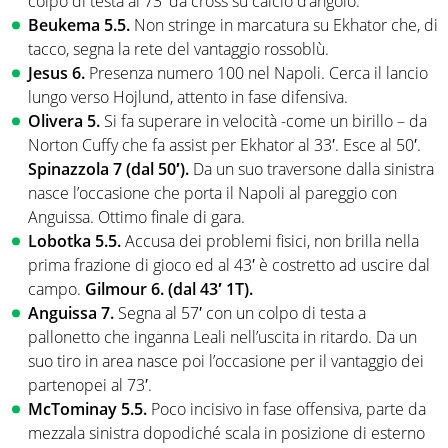
colpo di testa al 73′ da cross su calcio d’angolo.
Beukema 5.5.
Non stringe in marcatura su Ekhator che, di
tacco, segna la rete del vantaggio rossoblù.
Jesus 6.
Presenza numero 100 nel Napoli. Cerca il lancio
lungo verso Hojlund, attento in fase difensiva.
Olivera 5.
Si fa superare in velocità -come un birillo – da
Norton Cuffy che fa assist per Ekhator al 33′. Esce al 50′.
Spinazzola 7 (dal 50′).
Da un suo traversone dalla sinistra
nasce l’occasione che porta il Napoli al pareggio con
Anguissa. Ottimo finale di gara.
Lobotka 5.5.
Accusa dei problemi fisici, non brilla nella
prima frazione di gioco ed al 43′ è costretto ad uscire dal
campo.
Gilmour 6. (dal 43′ 1T).
Anguissa 7.
Segna al 57′ con un colpo di testa a
pallonetto che inganna Leali nell’uscita in ritardo. Da un
suo tiro in area nasce poi l’occasione per il vantaggio dei
partenopei al 73′.
McTominay 5.5.
Poco incisivo in fase offensiva, parte da
mezzala sinistra dopodiché scala in posizione di esterno