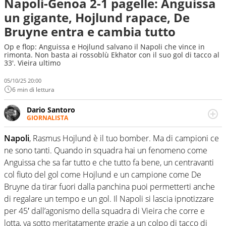
Napoli-Genoa 2-1 pagelle: Anguissa
un gigante, Hojlund rapace, De
Bruyne entra e cambia tutto
Op e flop: Anguissa e Hojlund salvano il Napoli che vince in
rimonta. Non basta ai rossoblù Ekhator con il suo gol di tacco al
33'. Vieira ultimo
05/10/25 20:00
6 min di lettura
Dario Santoro
GIORNALISTA
Scrive, commenta, racconta lo sport in tutte le
sfaccettature. Tocca l'apice quando ha modo di
Napoli
, Rasmus Hojlund è il tuo bomber. Ma di campioni ce
concentrarsi sulle interviste ai grandi protagonisti
ne sono tanti. Quando in squadra hai un fenomeno come
Anguissa che sa far tutto e che tutto fa bene, un centravanti
col fiuto del gol come Hojlund e un campione come De
Bruyne da tirar fuori dalla panchina puoi permetterti anche
di regalare un tempo e un gol. Il Napoli si lascia ipnotizzare
per 45′ dall’agonismo della squadra di Vieira che corre e
lotta, va sotto meritatamente grazie a un colpo di tacco di