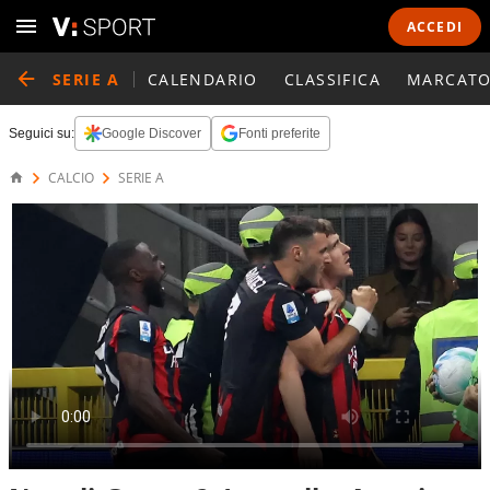
ACCEDI
SERIE A
CALENDARIO
CLASSIFICA
MARCATO
Seguici su:
Google Discover
Fonti preferite
CALCIO
SERIE A