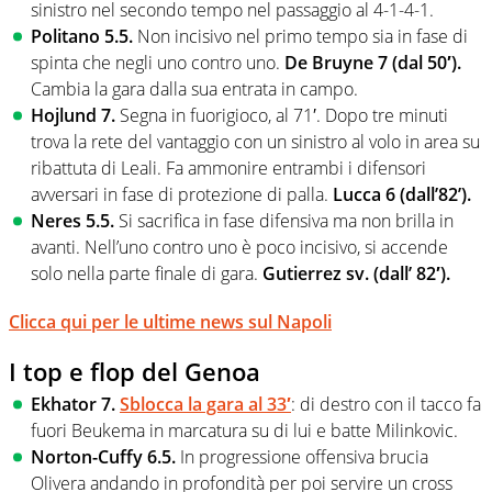
sinistro nel secondo tempo nel passaggio al 4-1-4-1.
Politano 5.5.
Non incisivo nel primo tempo sia in fase di
spinta che negli uno contro uno.
De Bruyne 7 (dal 50′).
Cambia la gara dalla sua entrata in campo.
Hojlund 7.
Segna in fuorigioco, al 71′. Dopo tre minuti
trova la rete del vantaggio con un sinistro al volo in area su
ribattuta di Leali. Fa ammonire entrambi i difensori
avversari in fase di protezione di palla.
Lucca 6 (dall’82’).
Neres 5.5.
Si sacrifica in fase difensiva ma non brilla in
avanti. Nell’uno contro uno è poco incisivo, si accende
solo nella parte finale di gara.
Gutierrez sv. (dall’ 82′).
Clicca qui per le ultime news sul Napoli
I top e flop del Genoa
Ekhator 7.
Sblocca la gara al 33′
: di destro con il tacco fa
fuori Beukema in marcatura su di lui e batte Milinkovic.
Norton-Cuffy 6.5.
In progressione offensiva brucia
Olivera andando in profondità per poi servire un cross