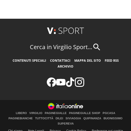
Cerca in Virgilio Sport...
CONTENUTI SPECIALI
CONTATTACI
MAPPA DEL SITO
FEED RSS
ARCHIVIO
LIBERO
VIRGILIO
PAGINEGIALLE
PAGINEGIALLE SHOP
PGCASA
PAGINEBIANCHE
TUTTOCITTÀ
DILEI
SIVIAGGIA
QUIFINANZA
BUONISSIMO
SUPEREVA
Chi siamo
Note Legali
Privacy
Cookie Policy
Preferenze sui cookie