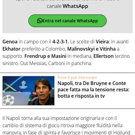
canale
WhatsApp
Entra nel canale WhatsApp
Genoa
in campo con il
4-2-3-1.
Le scelte di
Vieira
: in avanti
Ekhator
preferito a Colombo,
Malinovskyi e Vitinha
a
supporto.
Frendrup e Masini
in mediana,
Ellertson
terzino
sinistro. Out Messias, Carboni in panchina.
Forse ti può interessare
Napoli, tra De Bruyne e Conte
pace fatta ma la tensione resta:
botta e risposta in tv
Il Napoli torna alla sua impostazione originaria e con il
cambio di sistema di gioco ritrova maggiore fluidità nella
manovra, in fase di spinta e favorisce i movimenti di Hojlund