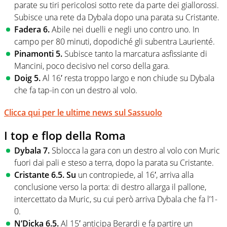
parate su tiri pericolosi sotto rete da parte dei giallorossi.
Subisce una rete da Dybala dopo una parata su Cristante.
Fadera 6.
Abile nei duelli e negli uno contro uno. In
campo per 80 minuti, dopodiché gli subentra Laurienté.
Pinamonti 5.
Subisce tanto la marcatura asfissiante di
Mancini, poco decisivo nel corso della gara.
Doig 5.
Al 16′ resta troppo largo e non chiude su Dybala
che fa tap-in con un destro al volo.
Clicca qui per le ultime news sul Sassuolo
I top e flop della Roma
Dybala 7.
Sblocca la gara con un destro al volo con Muric
fuori dai pali e steso a terra, dopo la parata su Cristante.
Cristante 6.5. Su
un contropiede, al 16′, arriva alla
conclusione verso la porta: di destro allarga il pallone,
intercettato da Muric, su cui però arriva Dybala che fa l’1-
0.
N’Dicka 6.5.
Al 15′ anticipa Berardi e fa partire un