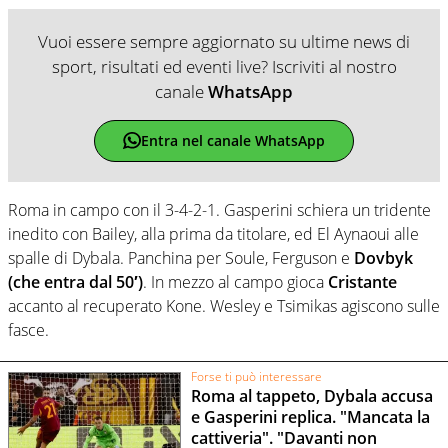
Vuoi essere sempre aggiornato su ultime news di
sport, risultati ed eventi live? Iscriviti al nostro
canale
WhatsApp
Entra nel canale WhatsApp
Roma in campo con il 3-4-2-1. Gasperini schiera un tridente
inedito con Bailey, alla prima da titolare, ed El Aynaoui alle
spalle di Dybala. Panchina per Soule, Ferguson e
Dovbyk
(che entra dal 50′)
. In mezzo al campo gioca
Cristante
accanto al recuperato Kone. Wesley e Tsimikas agiscono sulle
fasce.
Forse ti può interessare
Roma al tappeto, Dybala accusa
e Gasperini replica. "Mancata la
cattiveria". "Davanti non