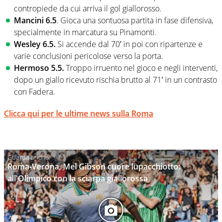
contropiede da cui arriva il gol giallorosso.
Mancini 6.5
. Gioca una sontuosa partita in fase difensiva,
specialmente in marcatura su Pinamonti.
Wesley 6.5.
Si accende dal 70′ in poi con ripartenze e
varie conclusioni pericolose verso la porta.
Hermoso 5.5.
Troppo irruento nel gioco e negli interventi,
dopo un giallo ricevuto rischia brutto al 71′ in un contrasto
con Fadera.
Clicca qui per le ultime news sulla Roma
Roma-Verona, Mel Gibson cuore lupacchiotto:
all'Olimpico con la sciarpa giallorossa