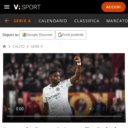
ACCEDI
SERIE A
CALENDARIO
CLASSIFICA
MARCATO
Seguici su:
Google Discover
Fonti preferite
CALCIO
SERIE A