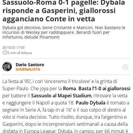
Sassuolo-Roma 0-1 pagelle: Dybala
risponde a Gasperini, giallorossi
agganciano Conte in vetta
Dybala gol decisivo, bene Cristante e Mancini. Non bastano le
incuriosi di Wesley per raddoppiare. Berardi fuori per
infortunio, delude Pinamonti
26/10/25 17:00
5 min di lettura
Dario Santoro
GIORNALISTA
Scrive, commenta, racconta lo sport in tutte le
sfaccettature. Tocca l'apice quando ha modo di
La festa al 95′, i cori ‘vinceremo il tricolore’ e la grinta di
concentrarsi sulle interviste ai grandi protagonisti
Super-Paulo. Che joya per la
Roma
.
Basta l’1-0 ai giallorossi
per battere il
Sassuolo al Mapei Stadium
, ritrovare la vetta
e raggiungere il Napoli a quota 18.
Paulo Dybala
è tornato a
segnare in Serie A, fa tap-in al 16′ e il suo colpo di destro al
volo si rivela decisivo. Tutto risolto, dunque, tra l’argentino e
Gasperini, dopo le incomprensioni settimanali a causa della
disfatta in Europa League: Dybala, in campo, per 66 minuti è