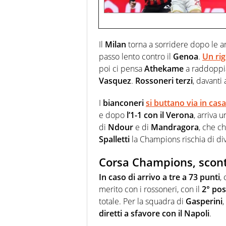
Il
Milan
torna a sorridere dopo le 
passo lento contro il
Genoa
.
Un rig
poi ci pensa
Athekame
a raddoppia
Vasquez
.
Rossoneri terzi
, davanti
I
bianconeri
si buttano via in cas
e dopo
l’1-1 con il Verona
, arriva 
di
Ndour
e di
Mandragora
, che ch
Spalletti
la Champions rischia di di
Corsa Champions, scontri
In caso di arrivo a tre a 73 punti
,
merito con i rossoneri, con il
2° pos
totale. Per la squadra di
Gasperini
,
diretti a sfavore con il Napoli
.