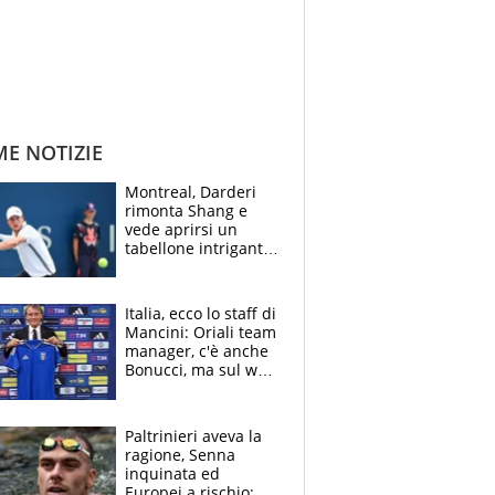
ME NOTIZIE
Montreal, Darderi
rimonta Shang e
vede aprirsi un
tabellone intrigante:
"Penso solo a
Borges, ma sono
felice del mio livello"
Italia, ecco lo staff di
Mancini: Oriali team
manager, c'è anche
Bonucci, ma sul web
infuria la polemica
Paltrinieri aveva la
ragione, Senna
inquinata ed
Europei a rischio: