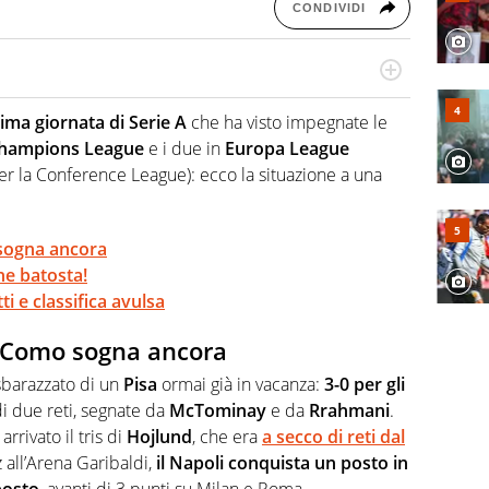
CONDIVIDI
ionato di calcio in tutte le sue sfaccettature, con una
campionati minori.
ma giornata di Serie A
che ha visto impegnate le
hampions League
e i due in
Europa League
 per la Conference League): ecco la situazione a una
 sogna ancora
he batosta!
i e classifica avulsa
l Como sogna ancora
 sbarazzato di un
Pisa
ormai già in vacanza:
3-0 per gli
 di due reti, segnate da
McTominay
e da
Rrahmani
.
rivato il tris di
Hojlund
, che era
a secco di reti dal
tz all’Arena Garibaldi,
il Napoli conquista un posto in
posto
, avanti di 3 punti su Milan e Roma.