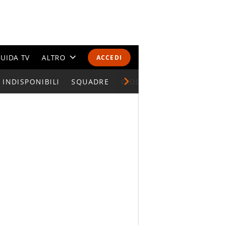
UIDA TV
ALTRO
ACCEDI
INDISPONIBILI
CALENDARI E CLASSIFICHE
SQUADRE
GIOCATORI SERIE A
ALTRI SPORT
MONDIALI 2026
OLIMPIADI
GOSSIP
LIFESTYLE