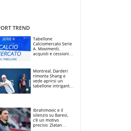
ORT TREND
Tabellone
Calciomercato Serie
A. Movimenti,
acquisti e cessioni:
estate 2026-27
Montreal, Darderi
rimonta Shang e
vede aprirsi un
tabellone intrigante:
"Penso solo a
Borges, ma sono
felice del mio livello"
Ibrahimovic e il
silenzio su Baresi,
c’è un motivo
preciso: Zlatan
segnato dalla