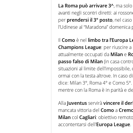
La Roma può arrivare 3^
, ma solo
avanti negli scontri diretti: ai rosso
per
prendersi il 3° posto
, nel caso 
l’Udinese al “Maradona” domenica 
Il
Como
è nel
limbo tra l’Europa 
Champions League
: per riuscire 
attualmente occupati da
Milan
e
R
passo falso di Milan
(in casa contro
situazioni al limite dell’impossibile, 
ormai con la testa altrove. In caso d
dice: Milan 3°, Roma 4° e Como 5°. Se
mentre con la Roma è in parità e dec
Alla
Juventus
servirà
vincere il der
mancata vittoria del
Como
a
Crem
Milan
col
Cagliari
: obiettivo remot
accontentarsi dell’
Europa League
.