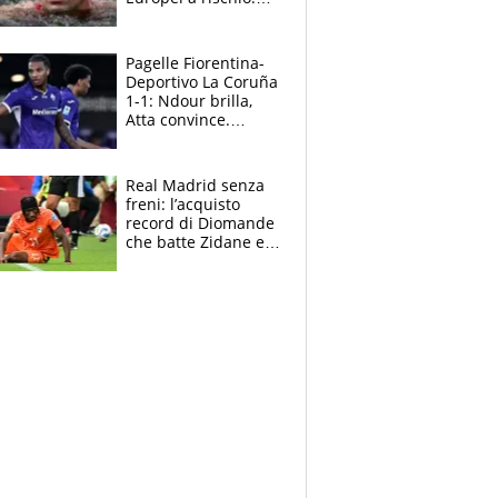
allenamenti fermi,
cosa succede
adesso
Pagelle Fiorentina-
Deportivo La Coruña
1-1: Ndour brilla,
Atta convince.
Pongracic rovina
tutto nel finale
Real Madrid senza
freni: l’acquisto
record di Diomande
che batte Zidane e
Ronaldo. Vinicius
rinnova: le cifre