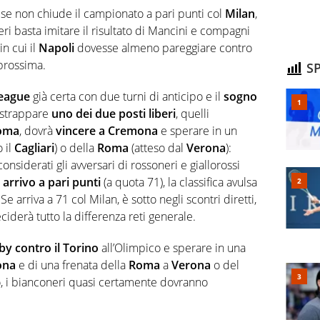
 se non chiude il campionato a pari punti col
Milan
,
neri basta imitare il risultato di Mancini e compagni
in cui il
Napoli
dovesse almeno pareggiare contro
prossima.
SP
League
già certa con due turni di anticipo e il
sogno
a strappare
uno dei due posti liberi
, quelli
oma
, dovrà
vincere a Cremona
e sperare in un
 il
Cagliari
) o della
Roma
(atteso dal
Verona
):
considerati gli avversari di rossoneri e giallorossi
i
arrivo a pari punti
(a quota 71), la classifica avulsa
 arriva a 71 col Milan, è sotto negli scontri diretti,
iderà tutto la differenza reti generale.
by contro il Torino
all’Olimpico e sperare in una
ona
e di una frenata della
Roma
a
Verona
o del
o, i bianconeri quasi certamente dovranno