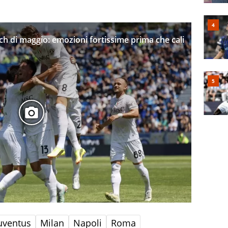
tch di maggio: emozioni fortissime prima che cali
uventus
Milan
Napoli
Roma