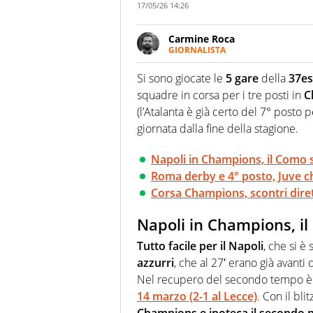
17/05/26 14:26
Carmine Roca
GIORNALISTA
Giornalista pubblicista, appass
particolare predilezione per i 
Si sono giocate le
5 gare
della
37esi
squadre in corsa per i tre posti in
C
(l’Atalanta è già certo del 7° posto
giornata dalla fine della stagione.
Napoli in Champions, il Como
Roma derby e 4° posto, Juve c
Corsa Champions, scontri dirett
Napoli in Champions, i
Tutto facile per il Napoli
, che si è
azzurri
, che al 27′ erano già avanti
Nel recupero del secondo tempo è ar
14 marzo (2-1 al Lecce)
. Con il bli
Champions e ipoteca il secondo 