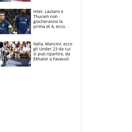
tragedia del fratello
e dalla morte di
Inter, Lautaro e
Raiola
Thuram non
giocheranno la
prima di A, ecco
perchè. Tutto sulle
spalle di Pio
Esposito ma la
Italia, Mancini: ecco
garanzia è Stankovic
gli Under 23 da cui
si può ripartire, da
Ekhator a Favasuli