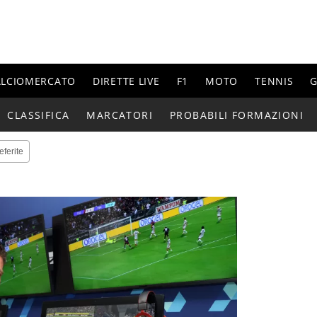
ALCIOMERCATO
DIRETTE LIVE
F1
MOTO
TENNIS
G
CLASSIFICA
MARCATORI
PROBABILI FORMAZIONI
eferite