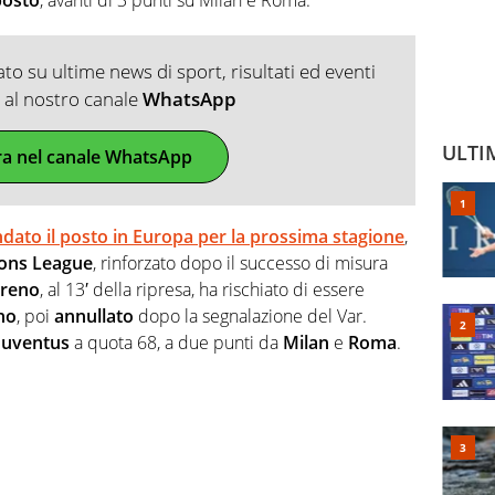
o su ultime news di sport, risultati ed eventi
ti al nostro canale
WhatsApp
ULTI
ra nel canale WhatsApp
ndato il posto in Europa per la prossima stagione
,
ions League
, rinforzato dopo il successo di misura
reno
, al 13′ della ripresa, ha rischiato di essere
no
, poi
annullato
dopo la segnalazione del Var.
Juventus
a quota 68, a due punti da
Milan
e
Roma
.