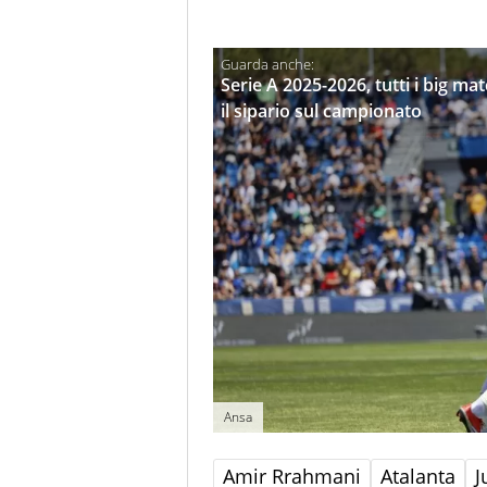
Serie A 2025-2026, tutti i big ma
il sipario sul campionato
Ansa
Amir Rrahmani
Atalanta
J