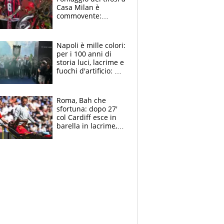
Casa Milan è
commovente:
maglie, bandiere,
sciarpe, lacrime e
bigliettini
Napoli è mille colori:
per i 100 anni di
storia luci, lacrime e
fuochi d'artificio: De
Laurentiis salta al
coro anti-Juve
Roma, Bah che
sfortuna: dopo 27'
col Cardiff esce in
barella in lacrime,
Dybala rigore da
schiaffi, i giallorossi
prendono 3 gol in
45'