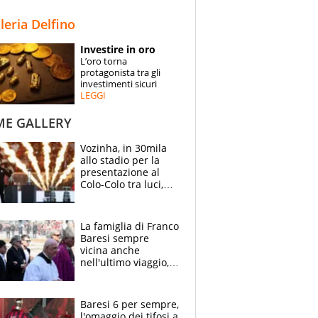
STORIE
lleria Delfino
SPECIALI
Investire in oro
L’oro torna
ESPERTI
protagonista tra gli
investimenti sicuri
LEGGI
CONTATTI
ME GALLERY
Vozinha, in 30mila
allo stadio per la
presentazione al
Colo-Colo tra luci,
spettacolo, elicotteri
e paracadutisti
La famiglia di Franco
Baresi sempre
vicina anche
nell'ultimo viaggio,
la moglie Maura, i
figli e i suoi cari
circondati
Baresi 6 per sempre,
dall'affetto dei tifosi
l'omaggio dei tifosi a