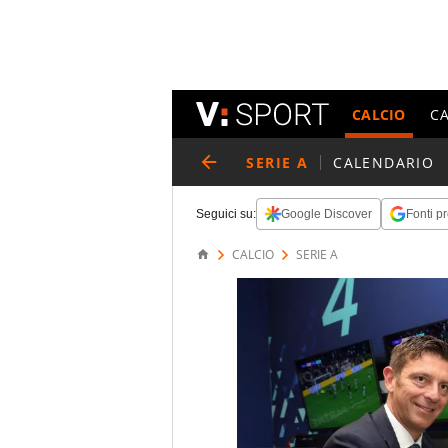
CALCIO
C
SERIE A
CALENDARIO
Seguici su:
Google Discover
Fonti pr
CALCIO
SERIE A