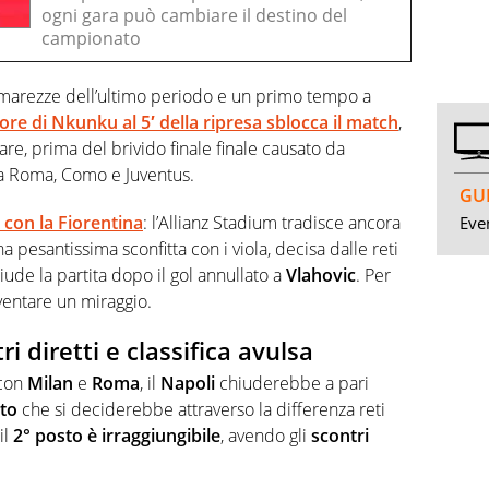
ogni gara può cambiare il destino del
campionato
amarezze dell’ultimo periodo e un primo tempo a
ore di Nkunku al 5′ della ripresa sblocca il match
,
re, prima del brivido finale finale causato da
 a Roma, Como e Juventus.
GUI
a con la Fiorentina
: l’Allianz Stadium tradisce ancora
Even
una pesantissima sconfitta con i viola, decisa dalle reti
iude la partita dopo il gol annullato a
Vlahovic
. Per
ventare un miraggio.
 diretti e classifica avulsa
 con
Milan
e
Roma
, il
Napoli
chiuderebbe a pari
to
che si deciderebbe attraverso la differenza reti
 il
2° posto è irraggiungibile
, avendo gli
scontri