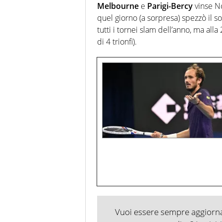
Melbourne
e
Parigi-Bercy
vinse N
quel giorno (a sorpresa) spezzò il s
tutti i tornei slam dell’anno, ma alla
di 4 trionfi).
Vuoi essere sempre aggiornat