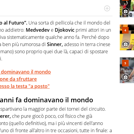
o a tutto campo, è il tuttologo di Virgilio Sport. Provate a
 di volley o di curling: ve ne farà innamorare
o al Futuro”.
Una sorta di pellicola che il mondo del
no addietro:
Medvedev
e
Djokovic
primi attori in un
va sistematicamente qualche anno fa. Perché dopo
la ben più rumorosa di
Sinner,
adesso in terra cinese
a mano) sono proprio quei due là, capaci di spostare
i.
fa dominavano il mondo
ione da sfruttare
sso la testa "a posto"
 anni fa dominavano il mondo
 spartivano la maggior parte dei tornei del circuito.
erer,
che pure giocò poco, col fisico che già
nto (quello definitivo), ma i più vincenti dell’anno
no di fronte all’altro in tre occasioni, tutte in finale: a