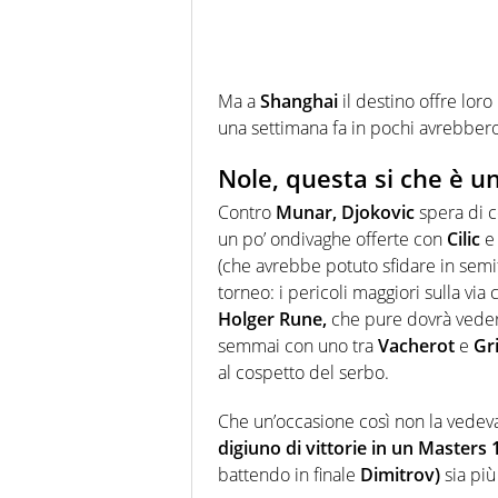
Ma a
Shanghai
il destino offre loro
una settimana fa in pochi avrebber
Nole, questa si che è u
Contro
Munar, Djokovic
spera di c
un po’ ondivaghe offerte con
Cilic
(che avrebbe potuto sfidare in semifi
torneo: i pericoli maggiori sulla vi
Holger Rune,
che pure dovrà veders
semmai con uno tra
Vacherot
e
Gr
al cospetto del serbo.
Che un’occasione così non la vedeva
digiuno di vittorie in un Masters
battendo in finale
Dimitrov)
sia più