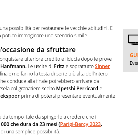
 una possibilità per restaurare le vecchie abitudini. E
o potuto immaginare uno scenario simile.
n’occasione da sfruttare
GUI
onquistare ulteriore credito e fiducia dopo le prove
Even
e
Hanfmann.
Le uscite di
Fritz
e soprattutto
Sinner
nale) ne fanno la testa di serie più alta dell’intero
a che conduce alla finale potrebbero arrivare da
ela col granatiere scelto
Mpetshi Perricard
e
iekspoor
prima di potersi presentare eventualmente
 da tempo, tale da spingerlo a credere che il
 1000 che dura da 23 mesi (
Parigi-Bercy 2023
,
 di una semplice possibilità.