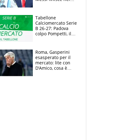
meme, la Seleccion
travolta dalle
polemiche
Tabellone
Calciomercato Serie
B 26-27: Padova
colpo Pompetti, il
Sudtirol annuncia
Bjarkason
Roma, Gasperini
esasperato per il
mercato: lite con
D’Amico, cosa è
successo dopo il flop
per Nusa