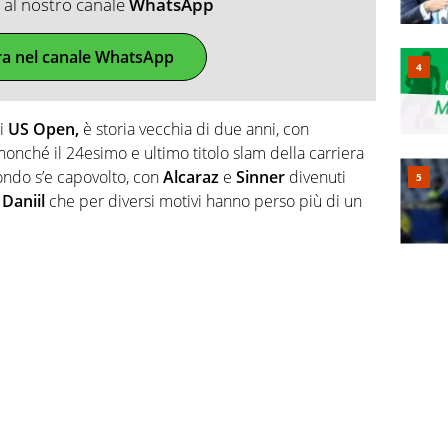
ti al nostro canale
WhatsApp
ra nel canale WhatsApp
li
US Open,
è storia vecchia di due anni, con
 nonché il 24esimo e ultimo titolo slam della carriera
mondo s’e capovolto, con
Alcaraz
e
Sinner
divenuti
e
Daniil
che per diversi motivi hanno perso più di un