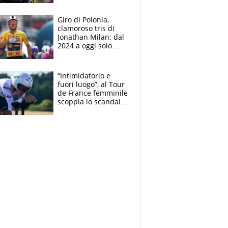
che beffa alla Vuelta
a Burgos
Giro di Polonia,
clamoroso tris di
Jonathan Milan: dal
2024 a oggi solo
Pogacar ha vinto più
di lui. Bene Romele
e Skerl
“Intimidatorio e
fuori luogo”, al Tour
de France femminile
scoppia lo scandalo:
un uomo controlla i
reggiseni delle
atlete