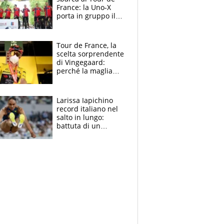
France: la Uno-X
porta in gruppo il
rito della Norvegia
di Haaland e
compagni
Tour de France, la
scelta sorprendente
di Vingegaard:
perché la maglia
gialla indossa la
mascherina, il
rischio da evitare
Larissa Iapichino
record italiano nel
salto in lungo:
battuta di un
centimetro mamma
Fiona May