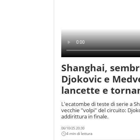
Shanghai, sembra
Djokovic e Medve
lancette e tornan
L'ecatombe di teste di serie a S
vecchie "volpi" del circuito: Dj
addirittura in finale.
06/10/25 20:30
4 min di lettura