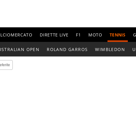
ALCIOMERCATO
DIRETTE LIVE
F1
MOTO
TENNIS
G
USTRALIAN OPEN
ROLAND GARROS
WIMBLEDON
U
eferite