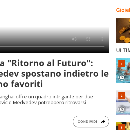
Gioie
ULTI
 "Ritorno al Futuro":
dev spostano indietro le
o favoriti
hanghai offre un quadro intrigante per due
okovic e Medvedev potrebbero ritrovarsi
CONDIVIDI