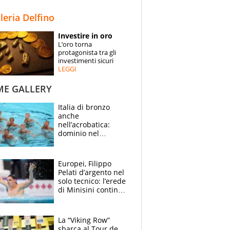
STORIE
lleria Delfino
SPECIALI
Investire in oro
L’oro torna
ESPERTI
protagonista tra gli
investimenti sicuri
LEGGI
CONTATTI
ME GALLERY
Italia di bronzo
anche
nell’acrobatica:
dominio nel
medagliere, ora
tocca a Ceccon, Curti
e compagni
Europei, Filippo
continuare
Pelati d’argento nel
solo tecnico: l’erede
di Minisini continua
a stupire, Los
Angeles è già nel
mirino
La “Viking Row”
sbarca al Tour de