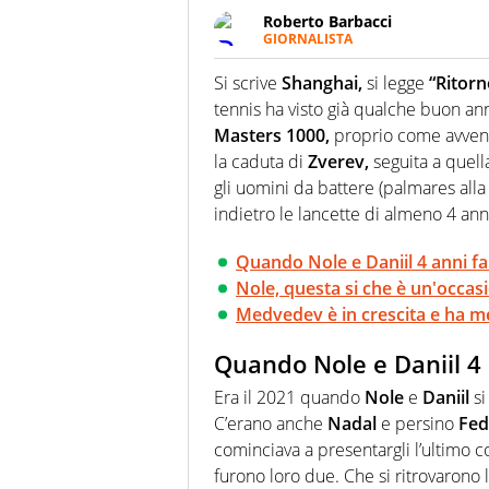
Roberto Barbacci
GIORNALISTA
Giornalista (pubblicista) sportiv
chiedergli di boxe, di scherma,
Si scrive
Shanghai,
si legge
“Ritorn
tennis ha visto già qualche buon an
Masters 1000,
proprio come avveni
la caduta di
Zverev,
seguita a quel
gli uomini da battere (palmares all
indietro le lancette di almeno 4 ann
Quando Nole e Daniil 4 anni 
Nole, questa si che è un'occas
Medvedev è in crescita e ha me
Quando Nole e Daniil 4
Era il 2021 quando
Nole
e
Daniil
si
C’erano anche
Nadal
e persino
Fed
cominciava a presentargli l’ultimo co
furono loro due. Che si ritrovarono l’u