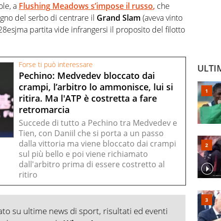
ole, a
Flushing
Meadows s’impose il russo
,
che
ogno del serbo di centrare il
Grand Slam
(aveva vinto
 28esjma partita vide infrangersi il proposito del filotto
Forse ti può interessare
ULTI
Pechino: Medvedev bloccato dai
crampi, l’arbitro lo ammonisce, lui si
ritira. Ma l'ATP è costretta a fare
retromarcia
Succede di tutto a Pechino tra Medvedev e
Tien, con Daniil che si porta a un passo
dalla vittoria ma viene bloccato dai crampi
sul più bello e poi viene richiamato
dall'arbitro prima di essere costretto al
ritiro
o su ultime news di sport, risultati ed eventi