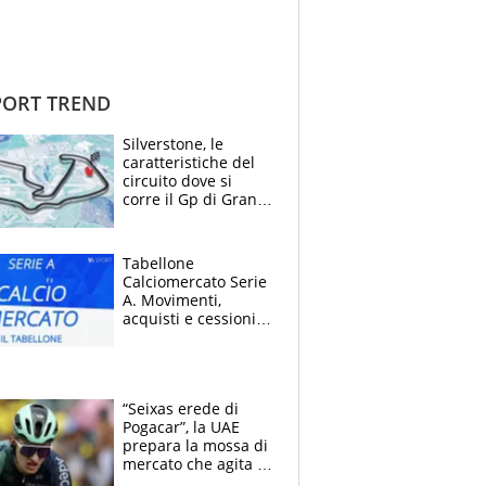
ORT TREND
Silverstone, le
caratteristiche del
circuito dove si
corre il Gp di Gran
Bretagna del
Motomondiale
Tabellone
Calciomercato Serie
A. Movimenti,
acquisti e cessioni:
estate 2026-27
“Seixas erede di
Pogacar”, la UAE
prepara la mossa di
mercato che agita la
Francia. Ciccone,