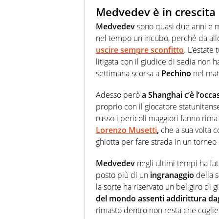
Medvedev è in crescita 
Medvedev
sono quasi due anni e m
nel tempo un incubo, perché da all
uscire sempre sconfitto
. L’estate
litigata con il giudice di sedia non 
settimana scorsa a
Pechino
nel mat
Adesso però
a Shanghai c’è l’occa
proprio con il giocatore statunitense
russo i pericoli maggiori fanno rim
Lorenzo Musetti
,
che a sua volta 
ghiotta per fare strada in un torneo
Medvedev
negli ultimi tempi ha fa
posto più di un
ingranaggio
della 
la sorte ha riservato un bel giro di g
del mondo assenti addirittura dag
rimasto dentro non resta che coglier