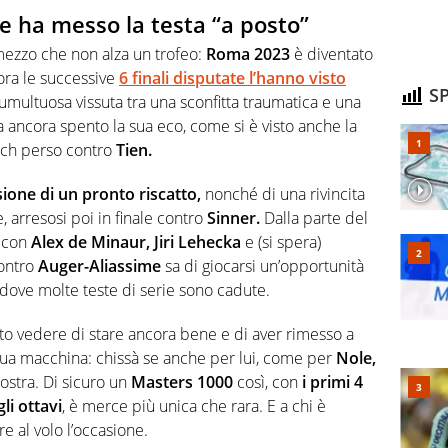
e ha messo la testa “a posto”
ezzo che non alza un trofeo:
Roma 2023
è diventato
ora le successive
6 finali disputate l’hanno visto
SP
 tumultuosa vissuta tra una sconfitta traumatica e una
ha ancora spento la sua eco, come si è visto anche la
ch perso contro
Tien.
sione di un pronto riscatto,
nonché di una rivincita
, arresosi poi in finale contro
Sinner.
Dalla parte del
a con
Alex de Minaur, Jiri Lehecka
e (si spera)
contro
Auger-Aliassime
sa di giocarsi un’opportunità
 dove molte teste di serie sono cadute.
tto vedere di stare ancora bene e di aver rimesso a
sua macchina: chissà se anche per lui, come per
Nole,
iostra. Di sicuro un
Masters 1000
così, con
i primi 4
li ottavi
, è merce più unica che rara. E a chi è
e al volo l’occasione.