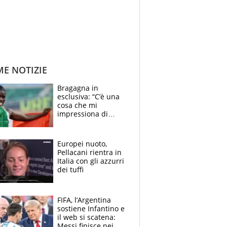
ME NOTIZIE
Bragagna in
esclusiva: “C’è una
cosa che mi
impressiona di
Doualla. Jacobs?
Ecco come è rinato”.
E svela la sorpresa
Europei nuoto,
agli Europei
Pellacani rientra in
Italia con gli azzurri
dei tuffi
FIFA, l’Argentina
sostiene Infantino e
il web si scatena:
Messi finisce nei