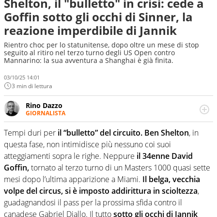
Shelton, il "bulletto" in crisi: cede a
Goffin sotto gli occhi di Sinner, la
reazione imperdibile di Jannik
Rientro choc per lo statunitense, dopo oltre un mese di stop
seguito al ritiro nel terzo turno degli US Open contro
Mannarino: la sua avventura a Shanghai è già finita.
03/10/25 14:01
3 min di lettura
Rino Dazzo
GIORNALISTA
Se mai ci fosse modo di traslare il glossario del calcio in
una nicchia di esperti, lui ne farebbe parte. Non si perde
Tempi duri per
il “bulletto” del circuito. Ben Shelton
, in
una svista arbitrale né gli umori social del mondo delle
questa fase, non intimidisce più nessuno coi suoi
curve
atteggiamenti sopra le righe. Neppure
il 34enne David
Goffin,
tornato al terzo turno di un Masters 1000 quasi sette
mesi dopo l’ultima apparizione a Miami.
Il belga, vecchia
volpe del circus, si è imposto addirittura in scioltezza
,
guadagnandosi il pass per la prossima sfida contro il
canadese Gabriel Diallo. Il tutto
sotto gli occhi di Jannik