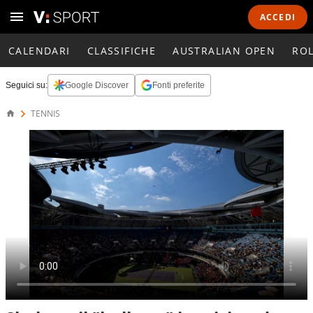
ACCEDI
CALENDARI
CLASSIFICHE
AUSTRALIAN OPEN
RO
Seguici su:
Google Discover
Fonti preferite
TENNIS