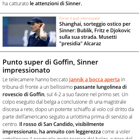
ha catturato
le attenzioni di Sinner.
Forse ti può interessare
Shanghai, sorteggio ostico per
Sinner: Bublik, Fritz e Djokovic
sulla sua strada. Musetti
"presidia" Alcaraz
Punto super di Goffin, Sinner
impressionato
Le telecamere hanno beccato
Jannik a bocca aperta
in
tribuna di fronte a un bellissimo
passante lungolinea di
rovescio di Goffin
, sul 4-2 a suo favore nel primo set. Un
colpo eseguito dal belga a conclusione di una magistrale
discesa a rete, dopo un potente schiaffo al volo col dritto da
parte dell’americano seguito a un’ottima prima di servizio al
centro.
Il rosso di San Candido, visibilmente
impressionato, ha annuito con leggerezza
come a voler
sottolineare il pregevole gesto tecnico del belga, autore del