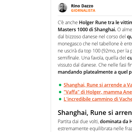
Rino Dazzo
GIORNALISTA
Se mai ci fosse modo di traslare
farebbe parte. Non si perde un
C’è anche
Holger Rune tra le vittim
curve
Masters 1000 di Shanghai.
O almen
dal bizzoso danese nel corso del
qu
monegasco che nel tabellone è ent
ne uscirà da top 100 (92mo, per la 
semifinale. Una favola, quella del
cu
vissuto dal danese. Che nelle fasi fi
mandando platealmente a quel p
Shanghai, Rune si arrende a Va
"Vaffa" di Holger, mamma Anek
L'incredibile cammino di Vach
Shanghai, Rune si arren
Partita dai due volti,
dominata da H
estremamente equilibrata nelle fra