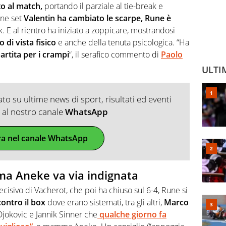
o al match,
portando il parziale al tie-break e
ine set
Valentin ha cambiato le scarpe, Rune è
 E al rientro ha iniziato a zoppicare, mostrandosi
di vista fisico
e anche della tenuta psicologica. “Ha
rtita per i crampi
“, il serafico commento di
Paolo
ULTI
o su ultime news di sport, risultati ed eventi
ti al nostro canale
WhatsApp
ra nel canale WhatsApp
ma Aneke va via indignata
cisivo di Vacherot, che poi ha chiuso sul 6-4, Rune si
ontro il box
dove erano sistemati, tra gli altri,
Marco
jokovic e Jannik Sinner che
qualche giorno fa