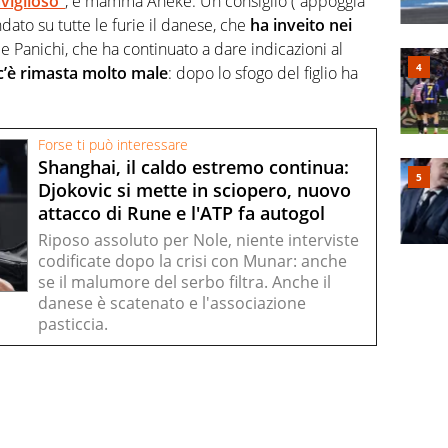
viglioso”
, e mamma Aneke. Un consiglio (“appoggia
ato su tutte le furie il danese, che
ha inveito nei
le Panichi, che ha continuato a dare indicazioni al
è rimasta molto male
: dopo lo sfogo del figlio ha
Forse ti può interessare
Shanghai, il caldo estremo continua:
Djokovic si mette in sciopero, nuovo
attacco di Rune e l'ATP fa autogol
Riposo assoluto per Nole, niente interviste
codificate dopo la crisi con Munar: anche
se il malumore del serbo filtra. Anche il
danese è scatenato e l'associazione
pasticcia.