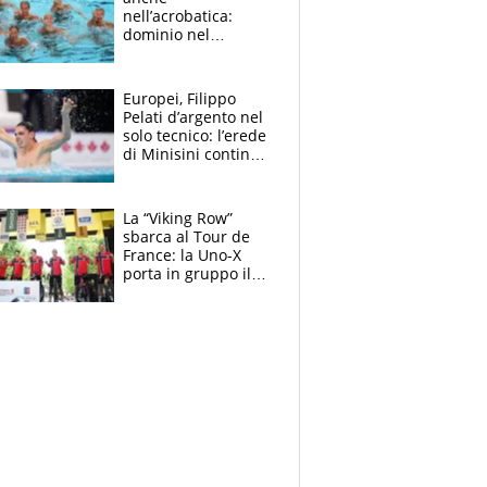
nell’acrobatica:
dominio nel
medagliere, ora
tocca a Ceccon, Curti
e compagni
Europei, Filippo
continuare
Pelati d’argento nel
solo tecnico: l’erede
di Minisini continua
a stupire, Los
Angeles è già nel
mirino
La “Viking Row”
sbarca al Tour de
France: la Uno-X
porta in gruppo il
rito della Norvegia
di Haaland e
compagni