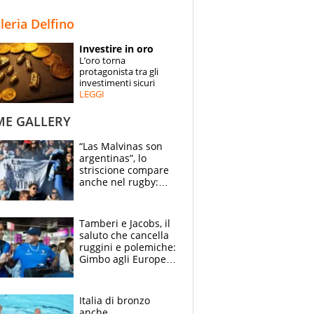
STORIE
lleria Delfino
SPECIALI
Investire in oro
L’oro torna
ESPERTI
protagonista tra gli
investimenti sicuri
LEGGI
CONTATTI
ME GALLERY
“Las Malvinas son
argentinas”, lo
striscione compare
anche nel rugby:
dopo Messi e
compagni ormai è
un caso
Tamberi e Jacobs, il
saluto che cancella
ruggini e polemiche:
Gimbo agli Europei
cerca un altro
miracolo
Italia di bronzo
anche