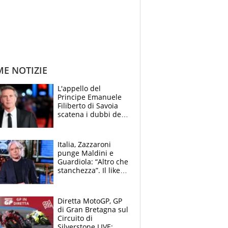
ME NOTIZIE
L'appello del
Principe Emanuele
Filiberto di Savoia
scatena i dubbi dei
tifosi: "E' una
trappola"
Italia, Zazzaroni
punge Maldini e
Guardiola: “Altro che
stanchezza”. Il like
di Mancini e le
polemiche sui social
Diretta MotoGP, GP
di Gran Bretagna sul
Circuito di
Silverstone LIVE: