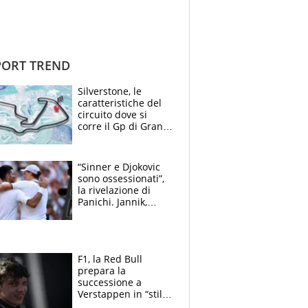
ORT TREND
Silverstone, le
caratteristiche del
circuito dove si
corre il Gp di Gran
Bretagna del
Motomondiale
“Sinner e Djokovic
sono ossessionati”,
la rivelazione di
Panichi. Jannik,
ansia per il
ginocchio e il rischio
agli US Open
F1, la Red Bull
prepara la
successione a
Verstappen in “stile
Antonelli”. Colapinto