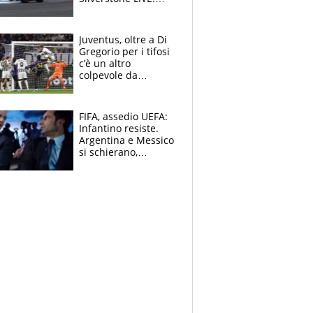
Aprilia vuole
un'altra impresa,
Ducati in affanno
Juventus, oltre a Di
Gregorio per i tifosi
c’è un altro
colpevole da
mandar via
FIFA, assedio UEFA:
Infantino resiste.
Argentina e Messico
si schierano,
CONCACAF spaccata