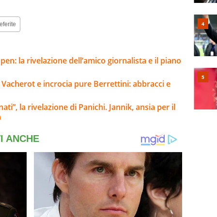
eferite
pen: la rivelazione dell’amico giornalista e il piano
 Vacherot e incrocia pure Berrettini: abbracci e
i”, la rivelazione di Panichi. Jannik, ansia per il
n