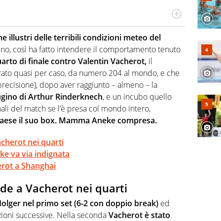
 il glossario del calcio in una nicchia di esperti, lui ne
a svista arbitrale né gli umori social del mondo delle
e illustri delle terribili condizioni meteo del
o, così ha fatto intendere il comportamento tenuto
arto di finale contro Valentin Vacherot,
il
rato quasi per caso, da numero 204 al mondo, e che
precisione), dopo aver raggiunto – almeno – la
gino di Arthur Rinderknech
, e un incubo quello
nali del match se l’è presa col mondo intero,
aese il suo box. Mamma Aneke compresa.
cherot nei quarti
e va via indignata
erot a Shanghai
de a Vacherot nei quarti
olger nel primo set (6-2 con doppio break)
ed
zioni successive. Nella seconda
Vacherot è stato