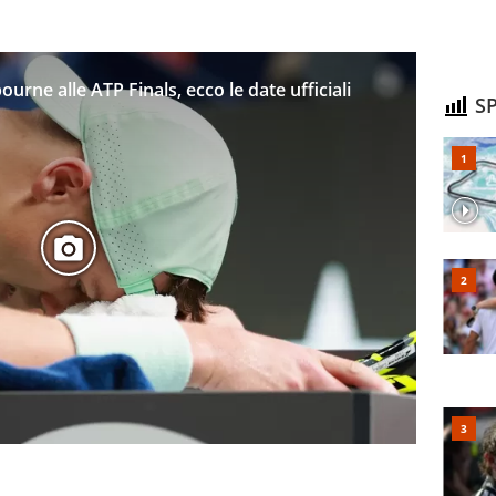
urne alle ATP Finals, ecco le date ufficiali
SP