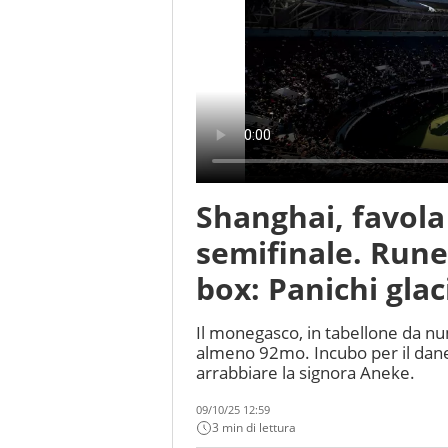
Shanghai, favola
semifinale. Rune 
box: Panichi gla
Il monegasco, in tabellone da n
almeno 92mo. Incubo per il danes
arrabbiare la signora Aneke.
09/10/25 12:59
3 min di lettura