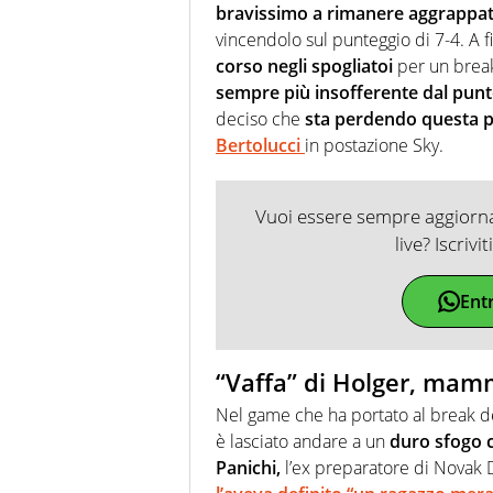
bravissimo a rimanere aggrappat
vincendolo sul punteggio di 7-4. A f
corso negli spogliatoi
per un break.
sempre più insofferente dal punto 
deciso che
sta perdendo questa pa
Bertolucci
in postazione Sky.
Vuoi essere sempre aggiornat
live? Iscrivi
Ent
“Vaffa” di Holger, mam
Nel game che ha portato al break de
è lasciato andare a un
duro sfogo c
Panichi,
l’ex preparatore di Novak D