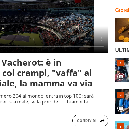
Gioie
ULTI
 Vacherot: è in
coi crampi, "vaffa" al
ciale, la mamma va via
umero 204 al mondo, entra in top 100: sarà
e: sta male, se la prende col team e fa
CONDIVIDI