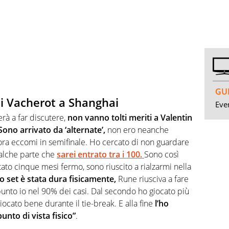
GUI
di Vacherot a Shanghai
Even
rà a far discutere,
non vanno tolti meriti a Valentin
Sono arrivato da ‘alternate’,
non ero neanche
e ora eccomi in semifinale. Ho cercato di non guardare
qualche parte che
sarei entrato tra i 100.
Sono così
tato cinque mesi fermo, sono riuscito a rialzarmi nella
o set è stata dura fisicamente,
Rune riusciva a fare
o punto io nel 90% dei casi. Dal secondo ho giocato più
iocato bene durante il tie-break. E alla fine
l’ho
nto di vista fisico”
.