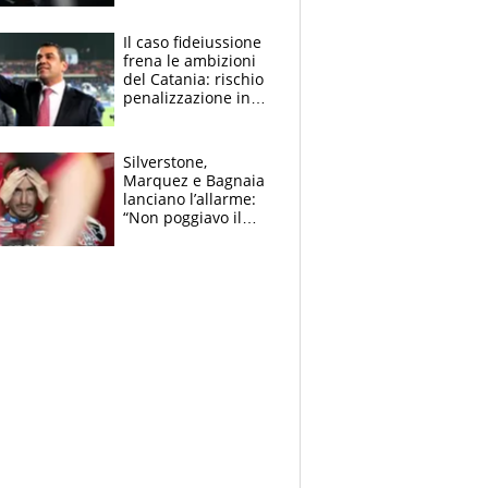
derubato, che
attacco all’Italia
Il caso fideiussione
frena le ambizioni
del Catania: rischio
penalizzazione in
classifica, cosa
succede?
Silverstone,
Marquez e Bagnaia
lanciano l’allarme:
“Non poggiavo il
ginocchio, dobbiamo
capire cosa è
successo”