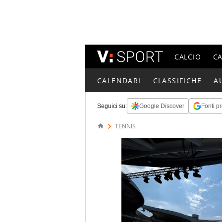
CALCIO
C
CALENDARI
CLASSIFICHE
A
Seguici su:
Google Discover
Fonti pr
TENNIS