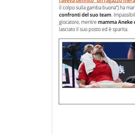
l’aveva definito “un ragazzo mera
il colpo sulla gamba buona”) ha mand
confronti del suo team
. Impassibi
giocatore, mentre
mamma Aneke c’
lasciato il suo posto ed è sparita.