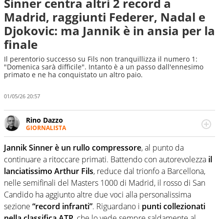
Sinner centra altri 2 record a
Madrid, raggiunti Federer, Nadal e
Djokovic: ma Jannik è in ansia per la
finale
Il perentorio successo su Fils non tranquillizza il numero 1:
"Domenica sarà difficile". Intanto è a un passo dall'ennesimo
primato e ne ha conquistato un altro paio.
01/05/26 20:57
Rino Dazzo
GIORNALISTA
Se mai ci fosse modo di traslare il glossario del calcio in
una nicchia di esperti, lui ne farebbe parte. Non si perde
Jannik Sinner è un rullo compressore
, al punto da
una svista arbitrale né gli umori social del mondo delle
continuare a ritoccare primati. Battendo con autorevolezza
il
curve
lanciatissimo Arthur Fils
, reduce dal trionfo a Barcellona,
nelle semifinali del Masters 1000 di Madrid, il rosso di San
Candido ha aggiunto altre due voci alla personalissima
sezione
“record infranti”
. Riguardano i
punti collezionati
nella classifica ATP
, che lo vede sempre saldamente al