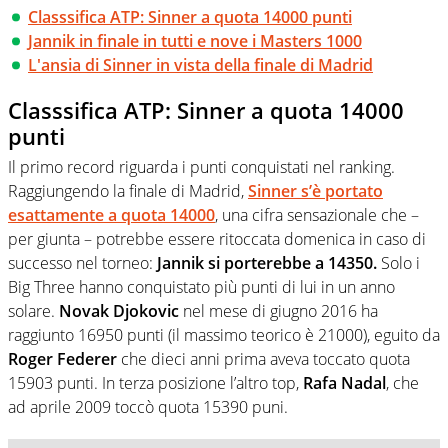
Classsifica ATP: Sinner a quota 14000 punti
Jannik in finale in tutti e nove i Masters 1000
L'ansia di Sinner in vista della finale di Madrid
Classsifica ATP: Sinner a quota 14000
punti
Il primo record riguarda i punti conquistati nel ranking.
Raggiungendo la finale di Madrid,
Sinner s’è portato
esattamente a quota 14000
, una cifra sensazionale che –
per giunta – potrebbe essere ritoccata domenica in caso di
successo nel torneo:
Jannik si porterebbe a 14350.
Solo i
Big Three hanno conquistato più punti di lui in un anno
solare.
Novak Djokovic
nel mese di giugno 2016 ha
raggiunto 16950 punti (il massimo teorico è 21000), eguito da
Roger Federer
che dieci anni prima aveva toccato quota
15903 punti. In terza posizione l’altro top,
Rafa Nadal
, che
ad aprile 2009 toccò quota 15390 puni.