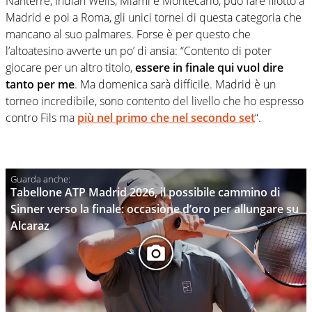
Nanterre, Indian Wells, Miami e Montecarlo, può fare filotto a
Madrid e poi a Roma, gli unici tornei di questa categoria che
mancano al suo palmares. Forse è per questo che
l’altoatesino avverte un po’ di ansia: “Contento di poter
giocare per un altro titolo,
essere in finale qui vuol dire
tanto per me
. Ma domenica sarà difficile. Madrid è un
torneo incredibile, sono contento del livello che ho espresso
contro Fils ma
più nel primo che nel secondo set
“.
Tabellone ATP Madrid 2026, il possibile cammino di
Sinner verso la finale: occasione d’oro per allungare su
Alcaraz