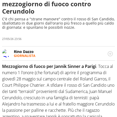
mezzogiorno di fuoco contro
Cerundolo
C'è chi pensa a "strane manovre" contro il rosso di San Candido,
sballottato in due giorni dall'orario più fresco a quello più caldo
di giornata: e spuntano le possibili nozze.
27/05/26 23:56
Rino Dazzo
GIORNALISTA
Se mai ci fosse modo di traslare il glossario del calcio in
una nicchia di esperti, lui ne farebbe parte. Non si perde
Mezzogiorno di fuoco per Jannik Sinner a Parigi
. Tocca al
una svista arbitrale né gli umori social del mondo delle
numero 1 l’onore (che fortuna!) di aprire il programma di
curve
giovedì 28 maggio sul campo centrale del Roland Garros, il
Court Philippe Chatrier. A sfidare il rosso di San Candido uno
dei tanti “terraioli” provenienti dal Sudamerica, Juan Manuel
Cerundolo, cresciuto in una famiglia di tennisti: papà
Alejandro ha trasmesso a lui e al fratello maggiore Cerundolo
la passione per palline e racchette. Più che il ragazzo
argentino, a spaventare Jannik è soprattutto la canicola