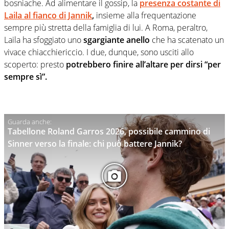
bosniache. Ad alimentare il gossip, la
presenza costante di
Laila al fianco di Jannik
,
insieme alla frequentazione
sempre più stretta della famiglia di lui. A Roma, peraltro,
Laila ha sfoggiato uno
sgargiante anello
che ha scatenato un
vivace chiacchiericcio. I due, dunque, sono usciti allo
scoperto: presto
potrebbero finire all’altare per dirsi “per
sempre sì”.
Tabellone Roland Garros 2026, possibile cammino di
Sinner verso la finale: chi può battere Jannik?